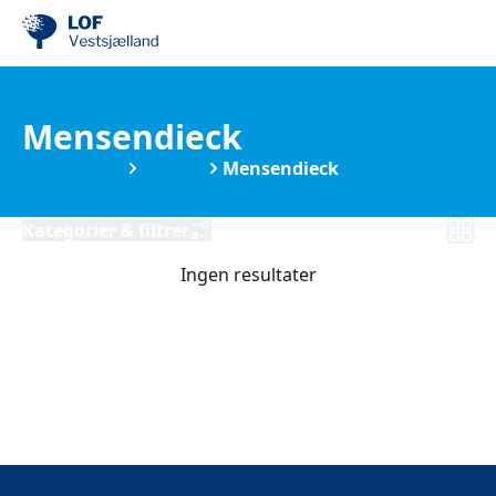
Mensendieck
Find din by
Korsør
Mensendieck
Kategorier & filtrer
Ingen resultater