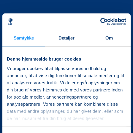
Samtykke
Detaljer
Om
Det, der er vigtigt for samfundet, er vigtigt for os
Denne hjemmeside bruger cookies
Vi skaber rammerne for meningsfulde møder mellem
mere end 100.000 deltagere i hele landet med kurser,
Vi bruger cookies til at tilpasse vores indhold og
foredrag og oplevelser.
annoncer, til at vise dig funktioner til sociale medier og til
at analysere vores trafik. Vi deler også oplysninger om
LOF Vestsjælland
din brug af vores hjemmeside med vores partnere inden
Gl. Torv 4A, 1.
for sociale medier, annonceringspartnere og
4200 Slagelse
analysepartnere. Vores partnere kan kombinere disse
CVR. 30228510
data med andre oplysninger, du har givet dem, eller som
Tlf.: 5852 5681
de har indsamlet fra din brug af deres tjenester.
Mail:
lof@lofvest.dk