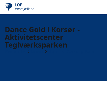
Dance Gold i Korsør -
Aktivitetscenter
Teglværksparken
Find din by
Korsør
Høj puls, Styrke og Dans