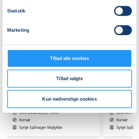
Statistik
Marketing
Tillad alle cookies
Tillad valgte
Dans
Dans
med
med
baby
baby
-
-
Kun nødvendige cookies
i
Ledige pladser
i
Ledige plads
maven
maven
tors. 20.08.2026, 10.45
tors. 08.10.2
eller
eller
Korsør
Korsør
på
på
Synje Spånager Majlykke
Synje Spånag
maven
maven