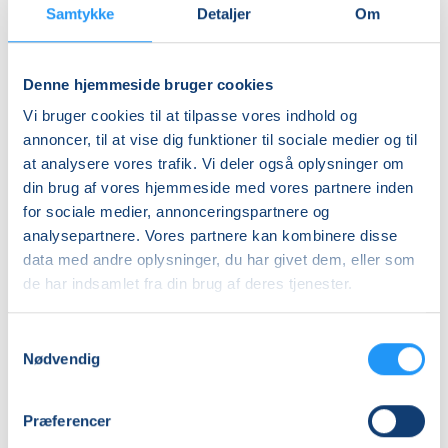
10
mødegange
Samtykke
Detaljer
Om
Adresse
Aktivitetscenter Teglværkspark, Teglværksparken 50,
Denne hjemmeside bruger cookies
4220
, Korsør
(Lokale 4+5, 1. sal)
Vi bruger cookies til at tilpasse vores indhold og
Se på kort
annoncer, til at vise dig funktioner til sociale medier og til
at analysere vores trafik. Vi deler også oplysninger om
Praktiske oplysninger
din brug af vores hjemmeside med vores partnere inden
for sociale medier, annonceringspartnere og
Mødegange
analysepartnere. Vores partnere kan kombinere disse
data med andre oplysninger, du har givet dem, eller som
de har indsamlet fra din brug af deres tjenester.
Samtykkevalg
Nødvendig
Relaterede hold
Præferencer