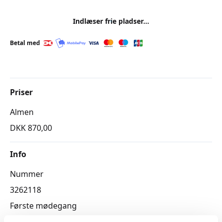
Indlæser frie pladser...
Betal med
Priser
Almen
DKK 870,00
Info
Nummer
3262118
Første mødegang
mandag 17.08.2026, kl. 19.15 - 20.45