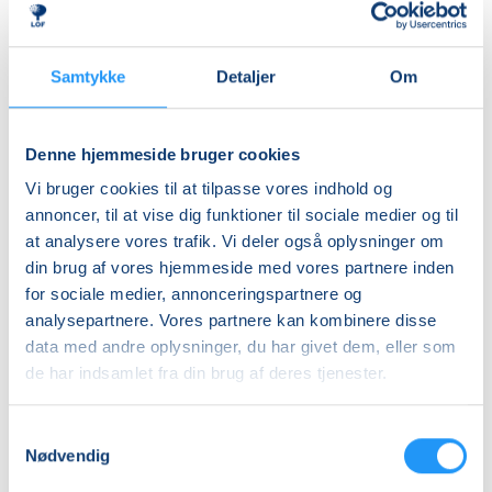
Sidste mødegang
mandag 26.10.2026, kl. 19.15 - 20.45
Samtykke
Detaljer
Om
Antal mødegange
10
mødegange
Denne hjemmeside bruger cookies
Adresse
Vi bruger cookies til at tilpasse vores indhold og
Korsør Kulturhus, Skolegade 1, 4220
, Korsør
(Lille
annoncer, til at vise dig funktioner til sociale medier og til
gymnastiksal)
at analysere vores trafik. Vi deler også oplysninger om
Se på kort
din brug af vores hjemmeside med vores partnere inden
for sociale medier, annonceringspartnere og
Praktiske oplysninger
analysepartnere. Vores partnere kan kombinere disse
data med andre oplysninger, du har givet dem, eller som
Mødegange
de har indsamlet fra din brug af deres tjenester.
Samtykkevalg
Nødvendig