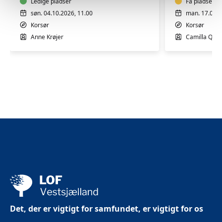
med
Ledige pladser
genoptræ
Få pladser
Anne
i
søn. 04.10.2026, 11.00
man. 17.08.2
Krøjer
Korsør
Korsør
Korsør
i
Anne Krøjer
Camilla Qwis
Korsør
Det, der er vigtigt for samfundet, er vigtigt for os