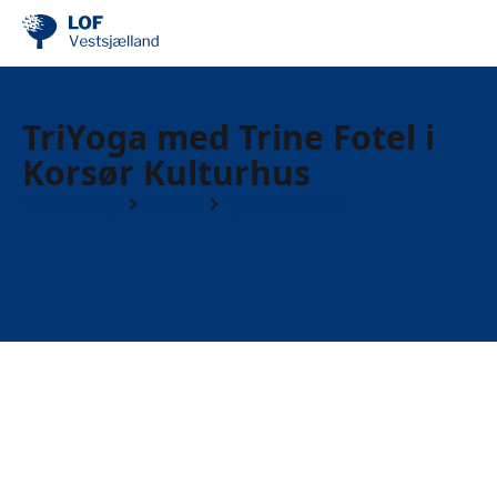
TriYoga med Trine Fotel i
Korsør Kulturhus
Find din by
Korsør
Fyraftenshold