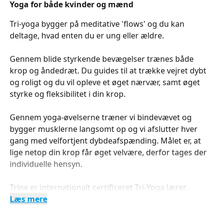
Yoga for både kvinder og mænd
Tri-yoga bygger på meditative 'flows' og du kan
deltage, hvad enten du er ung eller ældre.
Gennem blide styrkende bevægelser trænes både
krop og åndedræt. Du guides til at trække vejret dybt
og roligt og du vil opleve et øget nærvær, samt øget
styrke og fleksibilitet i din krop.
Gennem yoga-øvelserne træner vi bindevævet og
bygger musklerne langsomt op og vi afslutter hver
gang med velfortjent dybdeafspænding. Målet er, at
lige netop din krop får øget velvære, derfor tages der
individuelle hensyn.
Trine er internationalt certificeret Tri-Yoga lærer.
Læs mere