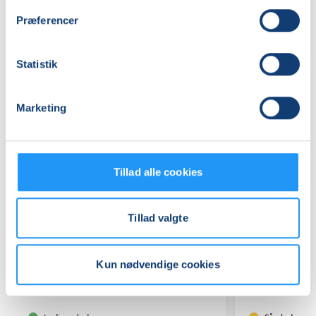
Præferencer
Relaterede hold
Statistik
Marketing
Tillad alle cookies
Tillad valgte
Papirblomster
Hensynt
Kun nødvendige cookies
-
træning
Kreativ
efter
workshop
kommuna