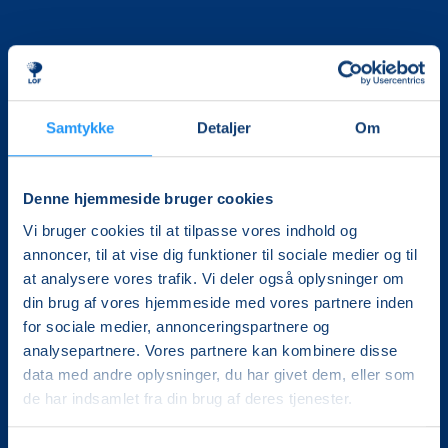
Samtykke
Detaljer
Om
Det, der er vigtigt for samfundet, er vigtigt for os
Denne hjemmeside bruger cookies
Vi skaber rammerne for meningsfulde møder mellem
mere end 100.000 deltagere i hele landet med kurser,
Vi bruger cookies til at tilpasse vores indhold og
foredrag og oplevelser.
annoncer, til at vise dig funktioner til sociale medier og til
at analysere vores trafik. Vi deler også oplysninger om
LOF Vestsjælland
din brug af vores hjemmeside med vores partnere inden
Gl. Torv 4A, 1.
for sociale medier, annonceringspartnere og
4200 Slagelse
analysepartnere. Vores partnere kan kombinere disse
CVR. 30228510
data med andre oplysninger, du har givet dem, eller som
Tlf.: 5852 5681
de har indsamlet fra din brug af deres tjenester.
Mail:
lof@lofvest.dk