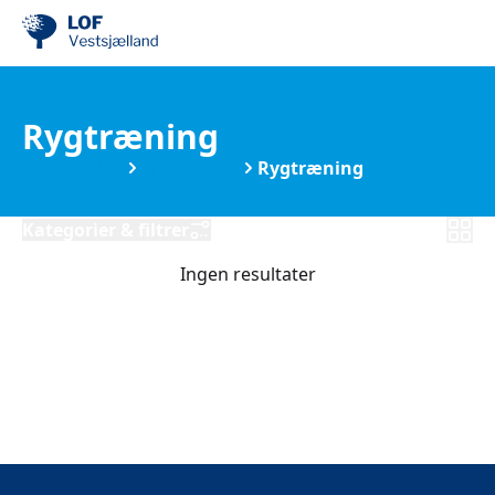
Rygtræning
Find din by
Fjenneslev
Rygtræning
Kategorier & filtrer
Ingen resultater