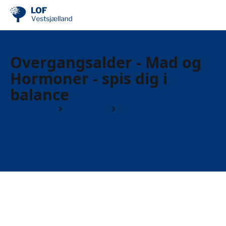
Overgangsalder - Mad og
Hormoner - spis dig i
balance
Find din by
Fjenneslev
Online undervisning