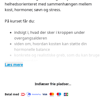
helhedsorienteret med sammenhængen mellem
kost, hormoner, søvn og stress.
På kurset får du:
indsigt i, hvad der sker i kroppen under
overgangsalderen
viden om, hvordan kosten kan støtte din
hormonelle balance
konkrete og realistiske greb, som du kan bruge
i din hverdag
Læs mere
inspiration til at skabe mere ro, energi og
stabilitet
Undervisningen tager udgangspunkt i din hverdag
Indlæser frie pladser...
og formidles i et roligt og nærværende tempo. Du
bliver mødt med forståelse og respekt, og fokus er
Betal med
på løsninger, der er til at holde fast i – uden krav om