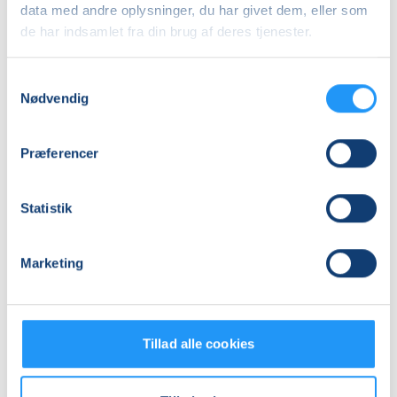
data med andre oplysninger, du har givet dem, eller som
Adresse
de har indsamlet fra din brug af deres tjenester.
Online undervisning, ,
Se på kort
Samtykkevalg
Nødvendig
Praktiske oplysninger
Præferencer
Mødegange
Statistik
Marketing
Relaterede hold
Tillad alle cookies