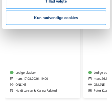
Tillad valgte
Kun nødvendige cookies
Støtte
Kunstrut
til
med
dig,
Peter
der
Kær:
står
Ledige pladser
Online
Ledige plads
tæt
"live"
man. 17.08.2026, 19.00
man. 26.10.2
på
højskole
ONLINE
ONLINE
en
over
Heidi Larsen & Karina Ralsted
Peter Kær
med
6
misbrug
mandage
GRATIS
PRØVEGANG