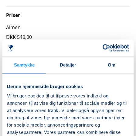
perfektion.
Kurset foregår online, så du kan deltage, hvor det
Priser
passer dig. Du kan følge med fra computer, tablet
Almen
eller telefon. Du får et link inden opstart, og ved
spørgsmål eller behov for teknisk support kan
DKK 540,00
underviseren kontaktes.
Info
Du kan læse mere om Isabel på hendes hjemmeside
Nummer
Samtykke
Detaljer
Om
her:
https://balancebyisa.dk
3262900
Og få et indblik i hendes formidling på Instagram her:
Første mødegang
Denne hjemmeside bruger cookies
https://www.instagram.com/balancebyisa/
tirsdag 29.09.2026, kl. 19.30 - 21.00
Vi bruger cookies til at tilpasse vores indhold og
Vil du se LOF's øvrige online hold, så klik her
annoncer, til at vise dig funktioner til sociale medier og til
Sidste mødegang
at analysere vores trafik. Vi deler også oplysninger om
tirsdag 10.11.2026, kl. 19.30 - 21.00
din brug af vores hjemmeside med vores partnere inden
Antal mødegange
for sociale medier, annonceringspartnere og
analysepartnere. Vores partnere kan kombinere disse
6
mødegange