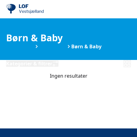
Børn & Baby
Find din by
Fjenneslev
Børn & Baby
Kategorier & filtrer
Ingen resultater