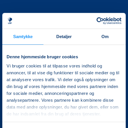
Samtykke
Detaljer
Om
Det, der er vigtigt for samfundet, er vigtigt for os
Denne hjemmeside bruger cookies
Vi skaber rammerne for meningsfulde møder mellem
mere end 100.000 deltagere i hele landet med kurser,
Vi bruger cookies til at tilpasse vores indhold og
foredrag og oplevelser.
annoncer, til at vise dig funktioner til sociale medier og til
at analysere vores trafik. Vi deler også oplysninger om
LOF Vestsjælland
din brug af vores hjemmeside med vores partnere inden
Gl. Torv 4A, 1.
for sociale medier, annonceringspartnere og
4200 Slagelse
analysepartnere. Vores partnere kan kombinere disse
CVR. 30228510
data med andre oplysninger, du har givet dem, eller som
Tlf.: 5852 5681
de har indsamlet fra din brug af deres tjenester.
Mail:
lof@lofvest.dk