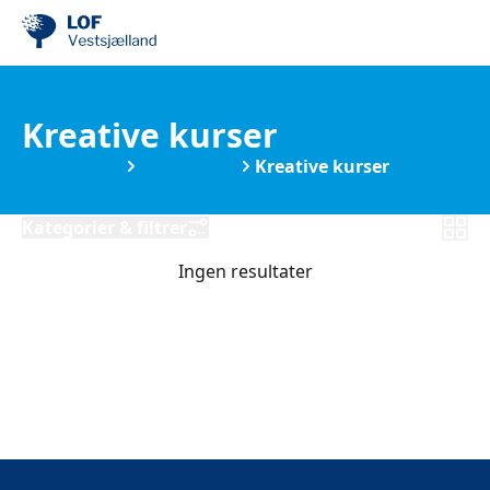
Kreative kurser
Find din by
Dianalund
Kreative kurser
Kategorier & filtrer
Ingen resultater