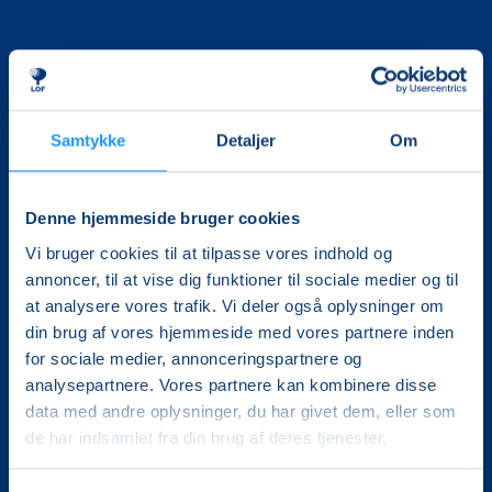
Samtykke
Detaljer
Om
Det, der er vigtigt for samfundet, er vigtigt for os
Denne hjemmeside bruger cookies
Vi skaber rammerne for meningsfulde møder mellem
mere end 100.000 deltagere i hele landet med kurser,
Vi bruger cookies til at tilpasse vores indhold og
foredrag og oplevelser.
annoncer, til at vise dig funktioner til sociale medier og til
at analysere vores trafik. Vi deler også oplysninger om
LOF Vestsjælland
din brug af vores hjemmeside med vores partnere inden
Gl. Torv 4A, 1.
for sociale medier, annonceringspartnere og
4200 Slagelse
analysepartnere. Vores partnere kan kombinere disse
CVR. 30228510
data med andre oplysninger, du har givet dem, eller som
Tlf.: 5852 5681
de har indsamlet fra din brug af deres tjenester.
Mail:
lof@lofvest.dk