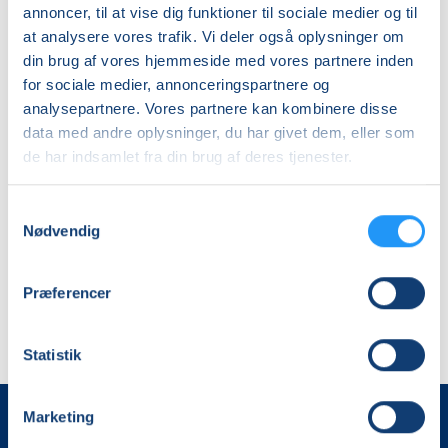
annoncer, til at vise dig funktioner til sociale medier og til
at analysere vores trafik. Vi deler også oplysninger om
din brug af vores hjemmeside med vores partnere inden
for sociale medier, annonceringspartnere og
Hensyntagende
Træning
analysepartnere. Vores partnere kan kombinere disse
træning
og
efter
bevægelse
data med andre oplysninger, du har givet dem, eller som
kommunalt
med
de har indsamlet fra din brug af deres tjenester.
genoptræningsforløb
Få pladser
fysioterapeut
Ledige pladser
i
Camilla
man. 17.08.2026, 16.45
man. 17.08.2026, 17.30
Samtykkevalg
Korsør
Qwist
Korsør
Korsør
Nødvendig
i
Camilla Qwist
Camilla Qwist
Korsør
Præferencer
Statistik
Marketing