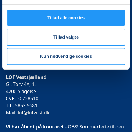
Tillad alle cookies
Det, der er vigtigt for samfundet, er vigtigt for os
Tillad valgte
Vi skaber rammerne for meningsfulde møder mellem
mere end 100.000 deltagere i hele landet med kurser,
Kun nødvendige cookies
foredrag og oplevelser.
LOF Vestsjælland
Gl. Torv 4A, 1.
4200 Slagelse
CVR. 30228510
Tlf.: 5852 5681
Mail:
lof@lofvest.dk
Vi har åbent på kontoret
- OBS! Sommerferie til den