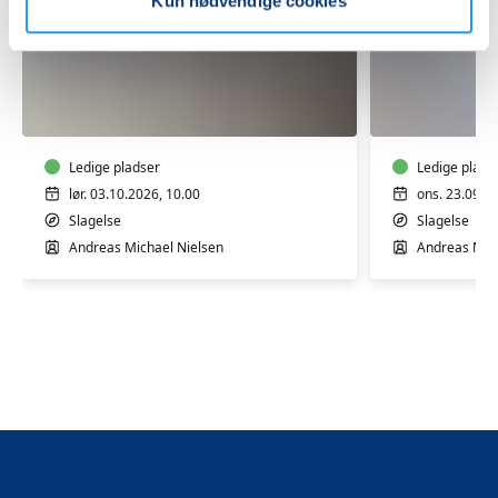
Kun nødvendige cookies
Introduktion
AI
til
i
AI
praksis
–
–
Workshop
Ledige pladser
Worksho
Ledige plads
lør. 03.10.2026, 10.00
ons. 23.09.2
Slagelse
Slagelse
Andreas Michael Nielsen
Andreas Mich