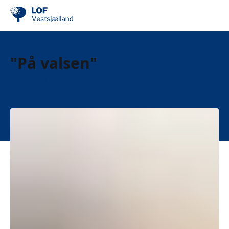
"På valsen"
Foredrag & Ture