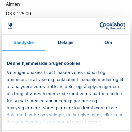
Almen
DKK 125,00
Info
Nummer
Samtykke
Detaljer
Om
4626013
Mødegang
Denne hjemmeside bruger cookies
onsdag 25.11.2026, kl. 19.00 - 21.00
Vi bruger cookies til at tilpasse vores indhold og
Antal mødegange
annoncer, til at vise dig funktioner til sociale medier og til
at analysere vores trafik. Vi deler også oplysninger om
1
mødegang
din brug af vores hjemmeside med vores partnere inden
Adresse
for sociale medier, annonceringspartnere og
Victoria Teatret (biograf), Storgade 15, 4180
, Sorø
analysepartnere. Vores partnere kan kombinere disse
Se på kort
data med andre oplysninger, du har givet dem, eller som
de har indsamlet fra din brug af deres tjenester.
Praktiske oplysninger