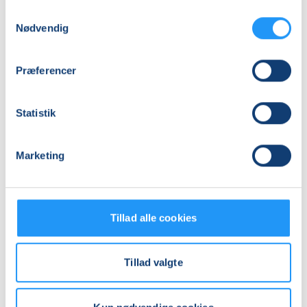
Samtykkevalg
Mødegange
Nødvendig
Præferencer
Statistik
Marketing
Relaterede hold
Tillad alle cookies
Tillad valgte