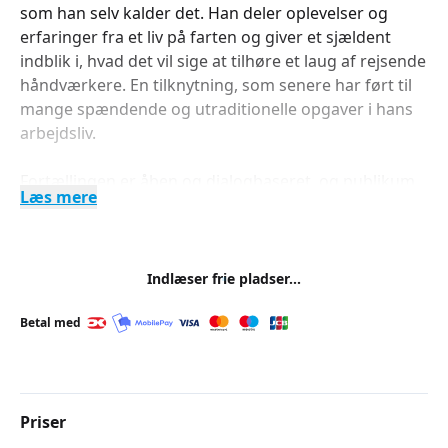
som han selv kalder det. Han deler oplevelser og
erfaringer fra et liv på farten og giver et sjældent
indblik i, hvad det vil sige at tilhøre et laug af rejsende
håndværkere. En tilknytning, som senere har ført til
mange spændende og utraditionelle opgaver i hans
arbejdsliv.
Fortællingen er åben og dialogbaseret, og publikum
Læs mere
er velkomne til at stille opklarende spørgsmål
undervejs. Et nærværende og autentisk foredrag om
håndværkets stolthed, personlig udvikling og en
levende tradition, der stadig har noget at lære os i
Indlæser frie pladser...
dag.
Betal med
Foto: Finn Seneca
Priser