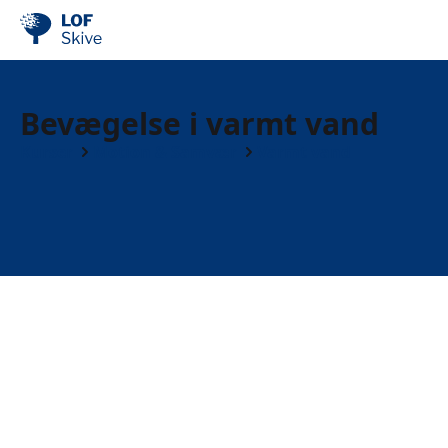
Bevægelse i varmt vand
Kurser
Motion & Samvær
Varmt vand