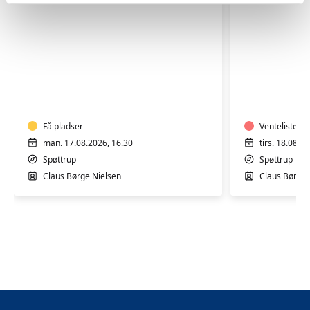
Bevægelse
Bevægel
i
i
varmt
varmt
vand
vand
Få pladser
Venteliste
man. 17.08.2026, 16.30
tirs. 18.08.2
Spøttrup
Spøttrup
Claus Børge Nielsen
Claus Børge 