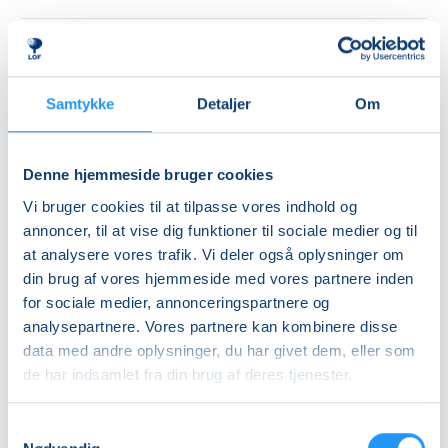
Info
Nummer
Samtykke
Detaljer
Om
26204
Første mødegang
Denne hjemmeside bruger cookies
tirsdag 18.08.2026, kl. 17.30 - 18.15
Vi bruger cookies til at tilpasse vores indhold og
Sidste mødegang
annoncer, til at vise dig funktioner til sociale medier og til
tirsdag 01.12.2026, kl. 17.30 - 18.15
at analysere vores trafik. Vi deler også oplysninger om
Antal mødegange
din brug af vores hjemmeside med vores partnere inden
for sociale medier, annonceringspartnere og
15
mødegange
analysepartnere. Vores partnere kan kombinere disse
Adresse
data med andre oplysninger, du har givet dem, eller som
Pulsen, Stadion Allé 3, Balling, 7860
, Spøttrup
de har indsamlet fra din brug af deres tjenester.
(Varmtvandsbassinet)
Se på kort
Samtykkevalg