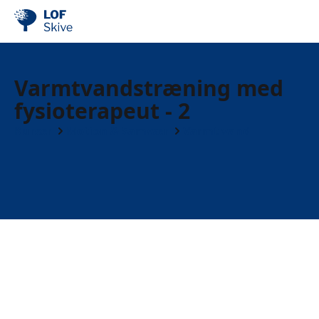
Varmtvandstræning med
fysioterapeut - 2
Kurser
Motion & Samvær
Varmt vand