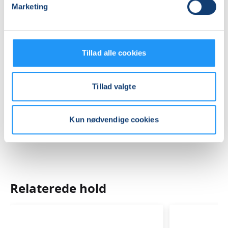
Marketing
Møllegården, Møllegade 5, 7800
, Skive
(Varmtvandsbassin)
Se på kort
Tillad alle cookies
Praktiske oplysninger
Tillad valgte
Mødegange
Kun nødvendige cookies
Relaterede hold