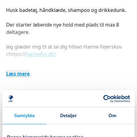
Husk badetøj, håndklæde, shampoo og drikkedunk.
Der starter løbende nye hold med plads til max 8
deltagere.
Jeg glæder mig til at se dig hilsen Hanne Fejerskov
chttps://
hannefys.dk/
Læs mere
Indlæser frie pladser...
Betal med
Samtykke
Detaljer
Om