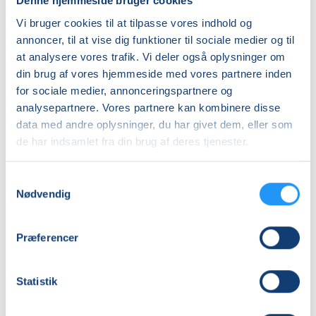
Denne hjemmeside bruger cookies
Priser
Vi bruger cookies til at tilpasse vores indhold og
Almen
annoncer, til at vise dig funktioner til sociale medier og til
at analysere vores trafik. Vi deler også oplysninger om
DKK 650,00
din brug af vores hjemmeside med vores partnere inden
for sociale medier, annonceringspartnere og
Info
analysepartnere. Vores partnere kan kombinere disse
data med andre oplysninger, du har givet dem, eller som
Nummer
de har indsamlet fra din brug af deres tjenester.
26284
Første mødegang
Samtykkevalg
Nødvendig
torsdag 03.09.2026, kl. 10.45 - 11.30
Sidste mødegang
Præferencer
torsdag 26.11.2026, kl. 10.45 - 11.30
Antal mødegange
Statistik
12
mødegange
Adresse