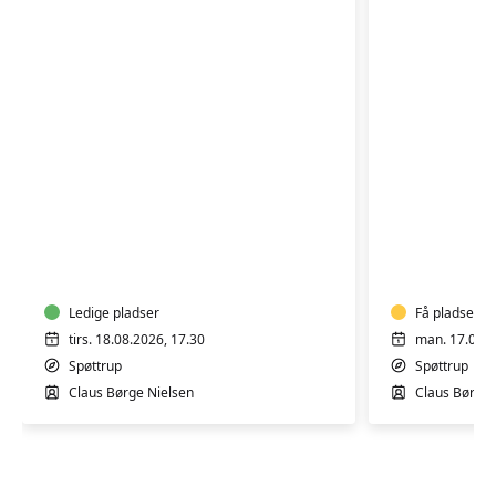
Bevægelse
Bevægel
i
i
varmt
varmt
vand
vand
Ledige pladser
Få pladser
tirs. 18.08.2026, 17.30
man. 17.08.2
Spøttrup
Spøttrup
Claus Børge Nielsen
Claus Børge 