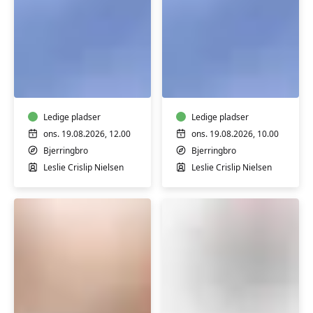
FVU
FVU
Engelsk
Engelsk
-
-
Trin
Trin
1
Ledige pladser
2
Ledige pladser
&
&
ons. 19.08.2026, 12.00
ons. 19.08.2026, 10.00
2
3
Bjerringbro
Bjerringbro
Leslie Crislip Nielsen
Leslie Crislip Nielsen
FVU
Informationsmøde