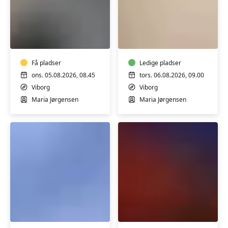
FVU
FVU
Digital
Dansk
IT
trin
-
1-
smartphone
Få pladser
3
Ledige pladser
og
ons. 05.08.2026, 08.45
tors. 06.08.2026, 09.00
tablet
Viborg
Viborg
(android)
Maria Jørgensen
Maria Jørgensen
trin
1-
3
FVU
FVU
Engelsk
Engelsk