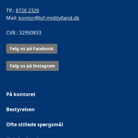
Tlf.:
8726 2326
Mail:
kontor@lof-midtjylland.dk
CVR.: 32950833
Følg os på Facebook
Følg os på Instagram
På kontoret
Bestyrelsen
Ofte stillede spørgsmål