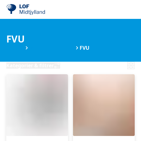
FVU
Kurser
Viborg Kommune
FVU
Kategorier & filtrer
FVU
FVU
Digital
Dansk
IT
trin
-
2-