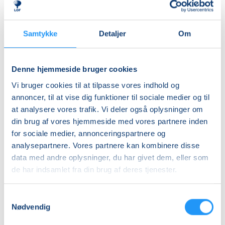
Digital
(ÆS)
IT
Digital
-
IT
Samtykke
Detaljer
Om
Bærbar
Ledige pladser
-
Ledige pladser
PC
iPhone
tirs. 20.10.2026, 08.30
tirs. 20.10.2026, 09.00
-
og
Viborg
Løgstrup
Denne hjemmeside bruger cookies
Trin
iPad
Bente Jensby
Annette Frejmann
2
trin
Vi bruger cookies til at tilpasse vores indhold og
1-
annoncer, til at vise dig funktioner til sociale medier og til
2
at analysere vores trafik. Vi deler også oplysninger om
din brug af vores hjemmeside med vores partnere inden
for sociale medier, annonceringspartnere og
analysepartnere. Vores partnere kan kombinere disse
data med andre oplysninger, du har givet dem, eller som
FVU
FVU
de har indsamlet fra din brug af deres tjenester.
(ÆS)
(ÆS)
Digital
Digital
Samtykkevalg
IT
IT
Nødvendig
-
Ledige pladser
-
Ledige pladser
smartphone
Bærbar
tirs. 20.10.2026, 12.30
tirs. 20.10.2026, 09.00