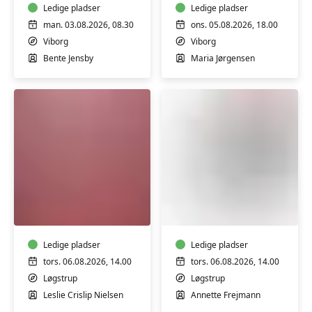
Bærbar
Ledige pladser
4
Ledige pladser
PC
man. 03.08.2026, 08.30
ons. 05.08.2026, 18.00
-
Viborg
Viborg
Trin
Bente Jensby
Maria Jørgensen
1
Informationsmøde
Informationsmøde
(ÆS)
(ÆS)
-
-
FVU
FVU
Engelsk
Ledige pladser
Digital
Ledige pladser
og
tors. 06.08.2026, 14.00
tors. 06.08.2026, 14.00
IT
Løgstrup
Løgstrup
Leslie Crislip Nielsen
Annette Frejmann