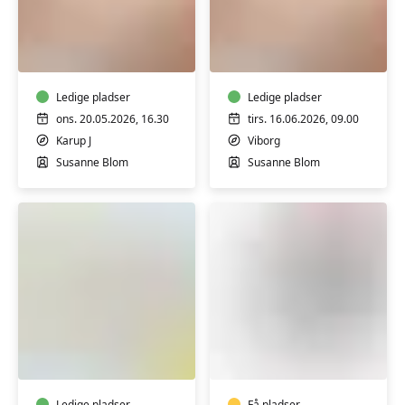
FVU
FVU
Start
Dansk,
Dansk
trin1-
-
2/FVU
trin
Ledige pladser
Start
Ledige pladser
1-
ons. 20.05.2026, 16.30
tirs. 16.06.2026, 09.00
2
Karup J
Viborg
Susanne Blom
Susanne Blom
FVU
FVU
Matematik
Digital
IT
-
Ledige pladser
Få pladser