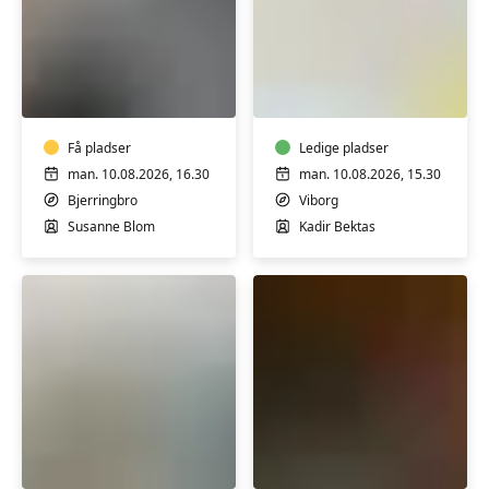
FVU
FVU
Start
Matematik
og
trin
1-
Få pladser
Ledige pladser
2
man. 10.08.2026, 16.30
man. 10.08.2026, 15.30
Bjerringbro
Viborg
Susanne Blom
Kadir Bektas
FVU
FVU
Engelsk
Engelsk