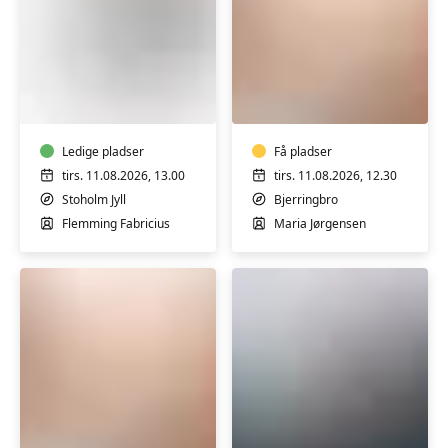
FVU
FVU
(ÆS)
(ÆS)
Digital
Digital
IT
IT
-
Ledige pladser
-
Få pladser
Bærbar
iPhone/iPad
tirs. 11.08.2026, 13.00
tirs. 11.08.2026, 12.30
PC
trin
Stoholm Jyll
Bjerringbro
-
1-
Flemming Fabricius
Maria Jørgensen
Trin
2
1
&
2
FVU
FVU
(ÆS)
(ÆS)