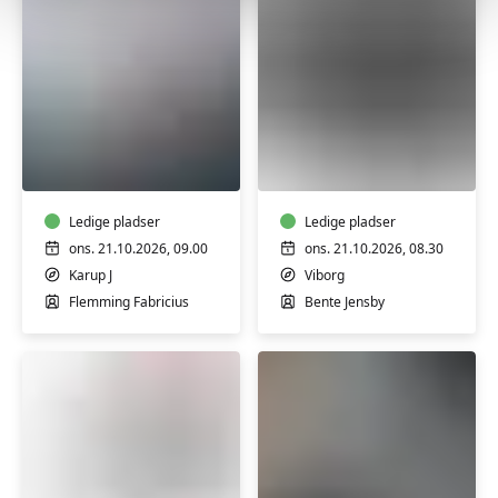
FVU
FVU
(ÆS)
Digital
Digital
IT
IT
-
-
Ledige pladser
iPhone
Ledige pladser
Bærbar
og
ons. 21.10.2026, 09.00
ons. 21.10.2026, 08.30
PC
iPad
Karup J
Viborg
-
(2
Flemming Fabricius
Bente Jensby
Trin
&
1
3)
&
2