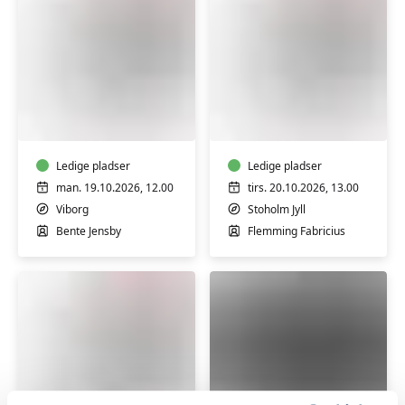
FVU
FVU
Digital
(ÆS)
IT
Digital
-
IT
Bærbar
Ledige pladser
-
Ledige pladser
PC
Bærbar
man. 19.10.2026, 12.00
tirs. 20.10.2026, 13.00
-
PC
Viborg
Stoholm Jyll
Trin
-
Bente Jensby
Flemming Fabricius
2
Trin
&
1
3
&
2
FVU
FVU