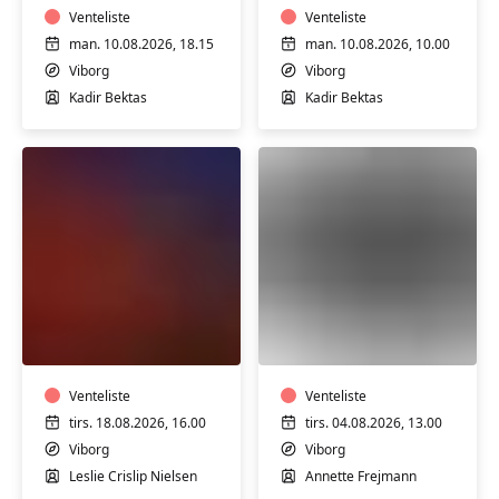
Venteliste
Venteliste
man. 10.08.2026, 18.15
man. 10.08.2026, 10.00
Viborg
Viborg
Kadir Bektas
Kadir Bektas
FVU
FVU
Engelsk
Digital
-
IT
Trin
-
2
Venteliste
iPhone/iPad
Venteliste
&
trin
tirs. 18.08.2026, 16.00
tirs. 04.08.2026, 13.00
3
2
Viborg
Viborg
Leslie Crislip Nielsen
Annette Frejmann