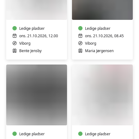
FVU
FVU
Digital
Digital
IT
IT
-
-
Bærbar
Ledige pladser
smartphone
Ledige pladser
PC
og
ons. 21.10.2026, 12.00
ons. 21.10.2026, 08.45
-
tablet
Viborg
Viborg
Trin
(android)
Bente Jensby
Maria Jørgensen
1
trin
1-
3
FVU
FVU
Digital
Digital
IT
IT
-
-
iPhone/iPad
Ledige pladser
Bærbar
Ledige pladser