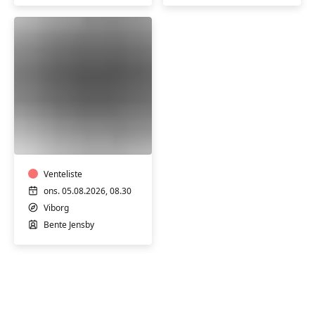
FVU
Digital
IT
-
iPhone
Venteliste
og
ons. 05.08.2026, 08.30
iPad
Viborg
(2
Bente Jensby
&
3)