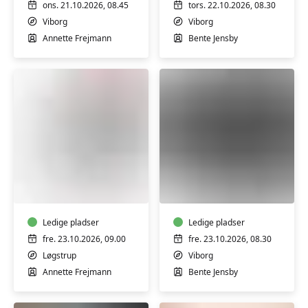
trin
PC
ons. 21.10.2026, 08.45
tors. 22.10.2026, 08.30
1
-
Viborg
Viborg
Trin
Annette Frejmann
Bente Jensby
2
&
3
FVU
FVU
(ÆS)
Digital
Digital
IT
IT
-
-
Ledige pladser
IPhone/iPad
Ledige pladser
Bærbar
trin
fre. 23.10.2026, 09.00
fre. 23.10.2026, 08.30
PC
1
Løgstrup
Viborg
-
Annette Frejmann
Bente Jensby
Start/Trin
1-