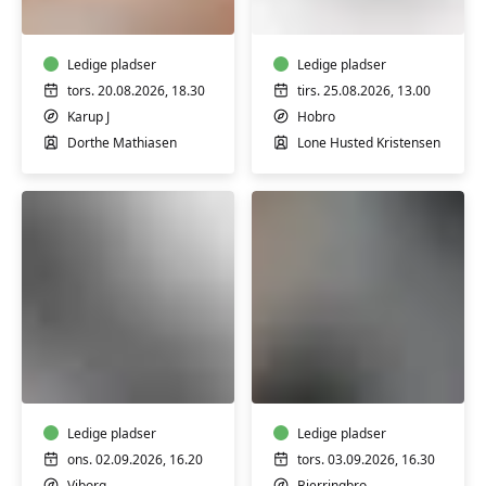
Start
-
Dansk
FVU
-
Digital
trin
Ledige pladser
og
Ledige pladser
1-
IT
tors. 20.08.2026, 18.30
tirs. 25.08.2026, 13.00
2
-
Karup J
Hobro
Klejtrup
Dorthe Mathiasen
Lone Husted Kristensen
FVU
FVU
Digital
Matematik/Digital
IT
IT
-
Trin
Ledige pladser
Ledige pladser
3
ons. 02.09.2026, 16.20
tors. 03.09.2026, 16.30
&
Viborg
Bjerringbro