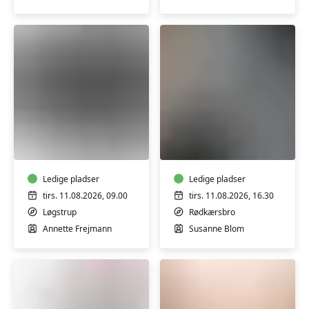
Trin
Start/Trin
1
1-
&
2
2
FVU
FVU
(ÆS)
Start
Digital
og
IT
trin
-
Ledige pladser
1-
Ledige pladser
iPhone
2
tirs. 11.08.2026, 09.00
tirs. 11.08.2026, 16.30
og
Løgstrup
Rødkærsbro
iPad
Annette Frejmann
Susanne Blom
trin
1-
2