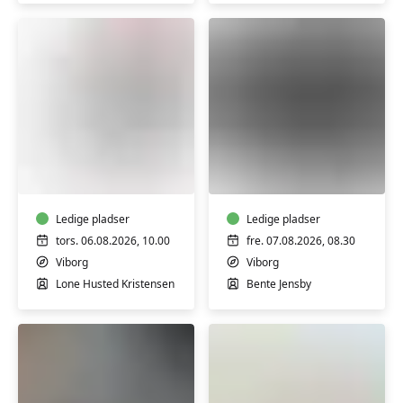
Informationsmøde
FVU
-
Digital
FVU
IT
Digital
-
og
Ledige pladser
IPhone/IPad
Ledige pladser
IT
trin
tors. 06.08.2026, 10.00
fre. 07.08.2026, 08.30
1
Viborg
Viborg
Lone Husted Kristensen
Bente Jensby