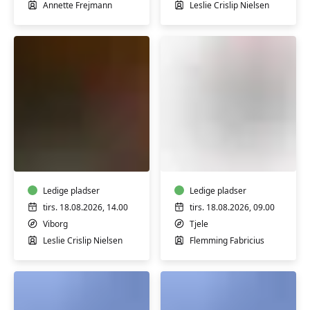
-
Annette Frejmann
Leslie Crislip Nielsen
Start/Trin
1-
2
FVU
FVU
Engelsk
(ÆS)
-
Digital
Trin
IT
3
Ledige pladser
-
Ledige pladser
&
Bærbar
tirs. 18.08.2026, 14.00
tirs. 18.08.2026, 09.00
4
PC
Viborg
Tjele
-
Leslie Crislip Nielsen
Flemming Fabricius
Start/Trin
1