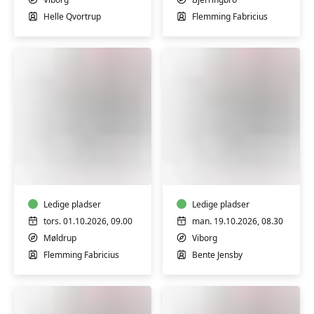
4
Helle Qvortrup
Flemming Fabricius
FVU
FVU
(ÆS)
Digital
Digital
IT
IT
-
-
Ledige pladser
Bærbar
Ledige pladser
Bærbar
PC
tors. 01.10.2026, 09.00
man. 19.10.2026, 08.30
PC
-
Møldrup
Viborg
-
Trin
Flemming Fabricius
Bente Jensby
Start/Trin
1
1