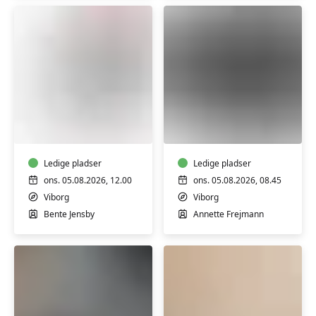
&
3
FVU
FVU
Digital
Digital
IT
IT
-
-
Bærbar
Ledige pladser
iPhone/iPad
Ledige pladser
PC
trin
ons. 05.08.2026, 12.00
ons. 05.08.2026, 08.45
-
1
Viborg
Viborg
Trin
Bente Jensby
Annette Frejmann
1