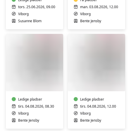
Bærbar
PC
tors. 25.06.2026, 09.00
man. 03.08.2026, 12.00
-
Viborg
Viborg
Trin
Susanne Blom
Bente Jensby
2
&
3
FVU
FVU
Digital
Digital
IT
IT
-
-
Bærbar
Ledige pladser
Bærbar
Ledige pladser
PC
PC
tirs. 04.08.2026, 08.30
tirs. 04.08.2026, 12.00
-
-
Viborg
Viborg
Trin
Trin
Bente Jensby
Bente Jensby
2
2