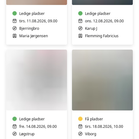
Digital
Digital
IT
IT
-
Ledige pladser
-
Ledige pladser
Bærbar
Bærbar
tirs. 11.08.2026, 09.00
ons. 12.08.2026, 09.00
PC
PC
Bjerringbro
Karup J
trin
-
Maria Jørgensen
Flemming Fabricius
1-
Trin
3
1
&
2
FVU
FVU
(ÆS)
Engelsk
Digital
-
IT
Trin
-
Ledige pladser
2
Få pladser
Bærbar
&
fre. 14.08.2026, 09.00
tirs. 18.08.2026, 10.00
PC
3
Løgstrup
Viborg