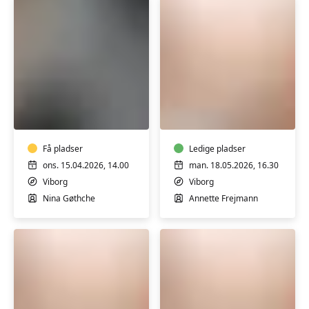
2
FVU
FVU
Start
Start
og
Dansk
trin
-
1-
Få pladser
Trin
Ledige pladser
2/FVU
1-
ons. 15.04.2026, 14.00
man. 18.05.2026, 16.30
Digital
2
Viborg
Viborg
Nina Gøthche
Annette Frejmann