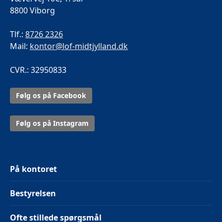
8800 Viborg
Tlf.:
8726 2326
Mail:
kontor@lof-midtjylland.dk
CVR.: 32950833
Følg os på Facebook
Følg os på Instagram
På kontoret
Bestyrelsen
Ofte stillede spørgsmål