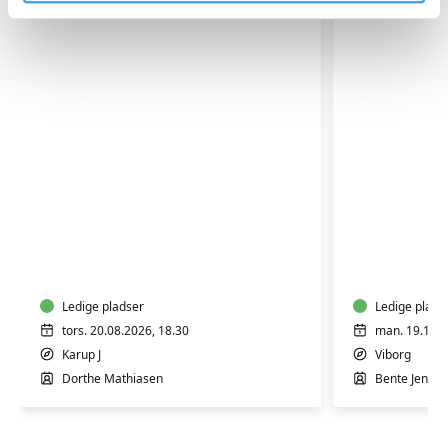
FVU
FVU
Start
Digital
Dansk
IT
-
-
trin
Ledige pladser
Bærbar
Ledige plads
1-
PC
tors. 20.08.2026, 18.30
man. 19.10.2
2
-
Karup J
Viborg
Trin
Dorthe Mathiasen
Bente Jensby
1