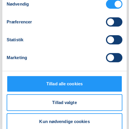
Adresse
Nødvendig
Karup Forsamlingshus, Bredgade 15, 7470
, Karup J
(Salen)
Præferencer
Se på kort
Statistik
Praktiske oplysninger
Mødegange
Marketing
Tillad alle cookies
Tillad valgte
Relaterede hold
Kun nødvendige cookies