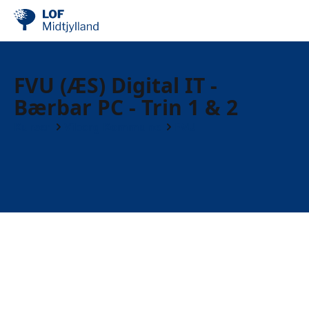
FVU (ÆS) Digital IT -
Bærbar PC - Trin 1 & 2
Kurser
Viborg Kommune
FVU