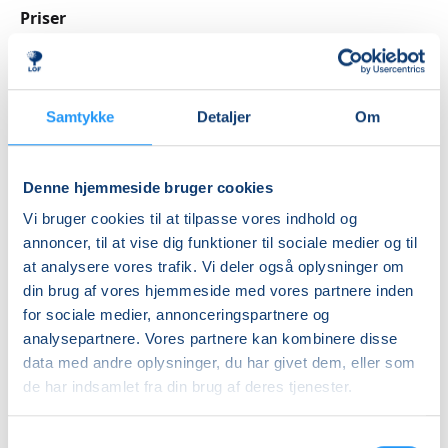
Priser
Prøve
Kontakt os for
Kursusforløbet består af 4 trin, hvor du starter på det
nærmere aftale
niveau, der passer bedst til dig. Der er ingen krav til
særlige IT-kundskaber for at deltage i FVU Digital.
DKK 0,00
Samtykke
Detaljer
Om
Hvert trin kan afsluttes med en vurdering, og efter 4.
trin kan afsluttes med en prøve. Det er helt frivilligt
Info
om du ønsker at deltage i disse.
Denne hjemmeside bruger cookies
Nummer
Vi bruger cookies til at tilpasse vores indhold og
6314011
annoncer, til at vise dig funktioner til sociale medier og til
at analysere vores trafik. Vi deler også oplysninger om
Første mødegang
din brug af vores hjemmeside med vores partnere inden
onsdag 12.08.2026, kl. 09.00 - 12.00
for sociale medier, annonceringspartnere og
Sidste mødegang
analysepartnere. Vores partnere kan kombinere disse
data med andre oplysninger, du har givet dem, eller som
onsdag 07.10.2026, kl. 09.00 - 12.00
de har indsamlet fra din brug af deres tjenester.
Antal mødegange
9
mødegange
Samtykkevalg