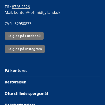
Tlf.:
8726 2326
Mail:
kontor@lof-midtjylland.dk
CVR.: 32950833
Følg os på Facebook
Følg os på Instagram
På kontoret
Bestyrelsen
Ofte stillede spørgsmål