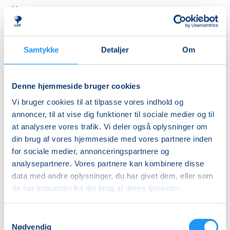
Almen
DKK 510,00
Pensionist (kun
Samtykke
Detaljer
Om
Viborg Kommune)
DKK 450,00
Denne hjemmeside bruger cookies
Info
Vi bruger cookies til at tilpasse vores indhold og
annoncer, til at vise dig funktioner til sociale medier og til
Nummer
at analysere vores trafik. Vi deler også oplysninger om
6380210
din brug af vores hjemmeside med vores partnere inden
Mødegang
for sociale medier, annonceringspartnere og
analysepartnere. Vores partnere kan kombinere disse
lørdag 05.09.2026, kl. 09.00 - 17.30
data med andre oplysninger, du har givet dem, eller som
Antal mødegange
de har indsamlet fra din brug af deres tjenester.
1
mødegang
Adresse
Samtykkevalg
Nødvendig