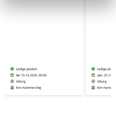
Færdselsrelateret
Færdselsr
førstehjælp
førstehjæ
i
i
Viborg
Viborg
Ledige pladser
Ledige plads
lør. 10.10.2026, 09.00
søn. 25.10.2
Viborg
Viborg
Kim Hammershøj
Kim Hammer