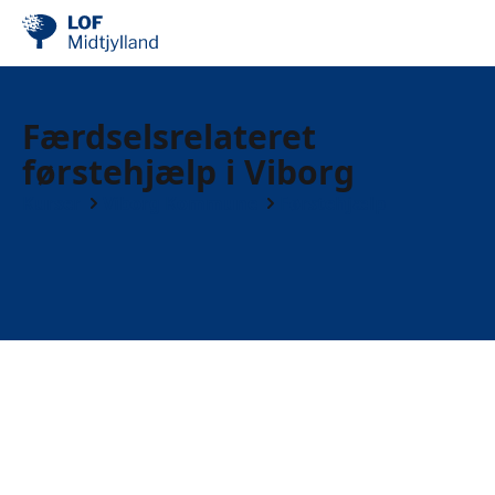
Færdselsrelateret
førstehjælp i Viborg
Kurser
Viborg Kommune
Førstehjælp