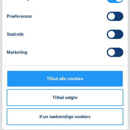
LOF Midtjylland, Vævervej 10c, 1 sal, 8800
, Viborg
(Lokale 5)
Se på kort
Præferencer
Praktiske oplysninger
Statistik
Mødegange
Marketing
Tillad alle cookies
Tillad valgte
Relaterede hold
Kun nødvendige cookies