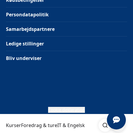
Købsbetingelser
Persondatapolitik
Samarbejdspartnere
Ledige stillinger
Bliv underviser
Cookie deklaration
Søg
Åben me
Kurser
Foredrag & ture
IT & Engelsk