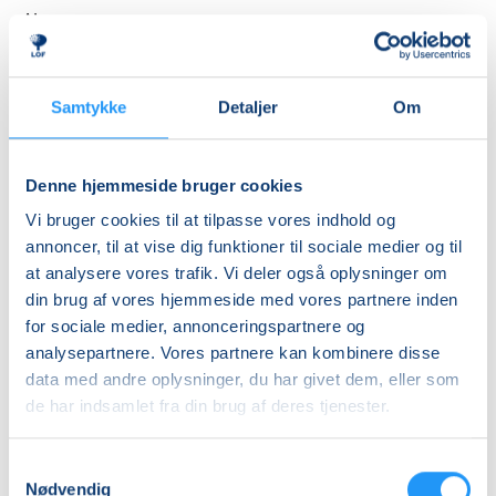
Almen
DKK 510,00
Pensionist (kun
Samtykke
Detaljer
Om
Viborg Kommune)
DKK 450,00
Denne hjemmeside bruger cookies
Info
Vi bruger cookies til at tilpasse vores indhold og
annoncer, til at vise dig funktioner til sociale medier og til
Nummer
at analysere vores trafik. Vi deler også oplysninger om
6384110
din brug af vores hjemmeside med vores partnere inden
Mødegang
for sociale medier, annonceringspartnere og
analysepartnere. Vores partnere kan kombinere disse
søndag 13.09.2026, kl. 09.00 - 17.30
data med andre oplysninger, du har givet dem, eller som
Antal mødegange
de har indsamlet fra din brug af deres tjenester.
1
mødegang
Adresse
Samtykkevalg
Nødvendig