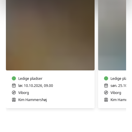
Færdselsrelateret
Færdselsr
førstehjælp
førstehjæ
i
i
Viborg
Viborg
Ledige pladser
Ledige plads
lør. 10.10.2026, 09.00
søn. 25.10.2
Viborg
Viborg
Kim Hammershøj
Kim Hammer