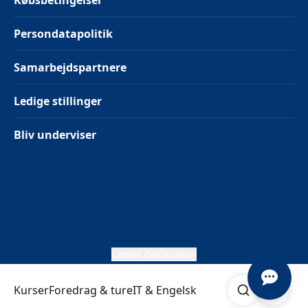
Købsbetingelser
Persondatapolitik
Samarbejdspartnere
Ledige stillinger
Bliv underviser
Cookie deklaration
Søg
Åben me
Kurser
Foredrag & ture
IT & Engelsk