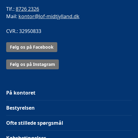
Tlf.:
8726 2326
Mail:
kontor@lof-midtjylland.dk
CVR.: 32950833
Følg os på Facebook
Følg os på Instagram
På kontoret
Bestyrelsen
Ofte stillede spørgsmål