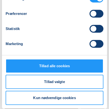
LOF Midtjylland, Vævervej 10c, 1 sal, 8800
, Viborg
(Lokale 5)
Se på kort
Præferencer
Praktiske oplysninger
Statistik
Mødegange
Marketing
Tillad alle cookies
Tillad valgte
Relaterede hold
Kun nødvendige cookies