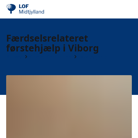
Færdselsrelateret
førstehjælp i Viborg
Kurser
Viborg Kommune
Førstehjælp