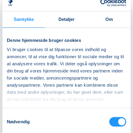
Priser
LOF har flere gode workshops/weekendkurser, som
Almen
er værd at køre efter. Se vores weekendkurser
her
Samtykke
Detaljer
Om
DKK 510,00
Info
Denne hjemmeside bruger cookies
Nummer
Vi bruger cookies til at tilpasse vores indhold og
annoncer, til at vise dig funktioner til sociale medier og til
6370470
at analysere vores trafik. Vi deler også oplysninger om
Mødegang
din brug af vores hjemmeside med vores partnere inden
søndag 27.09.2026, kl. 10.00 - 16.00
for sociale medier, annonceringspartnere og
analysepartnere. Vores partnere kan kombinere disse
Antal mødegange
data med andre oplysninger, du har givet dem, eller som
1
mødegang
de har indsamlet fra din brug af deres tjenester.
Adresse
Vestermølle, Oddervej 80, 8660
, Skanderborg
(LOF
Samtykkevalg
Nødvendig
Keramikskolen)
Se på kort