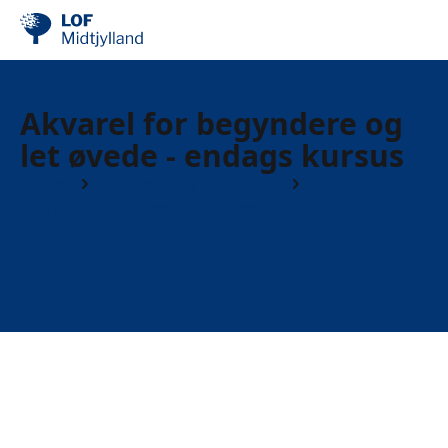
Akvarel for begyndere og
let øvede - endags kursus
Kurser
Skanderborg Kommune
Workshops og weekendkurser