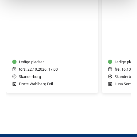
Workshop
Yoga,
i
Gong
Craft-
og
psykologi
Gus
-
Ledige pladser
Ledige plads
Skanderborg
tors. 22.10.2026, 17.00
fre. 16.10.20
Skanderborg
Skanderborg
Dorte Wahlberg Feil
Luna Somme