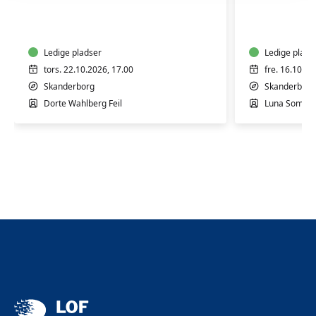
i
Gong
Craft-
og
psykologi
Gus
-
Ledige pladser
Ledige plads
Skanderborg
tors. 22.10.2026, 17.00
fre. 16.10.20
Skanderborg
Skanderborg
Dorte Wahlberg Feil
Luna Somme