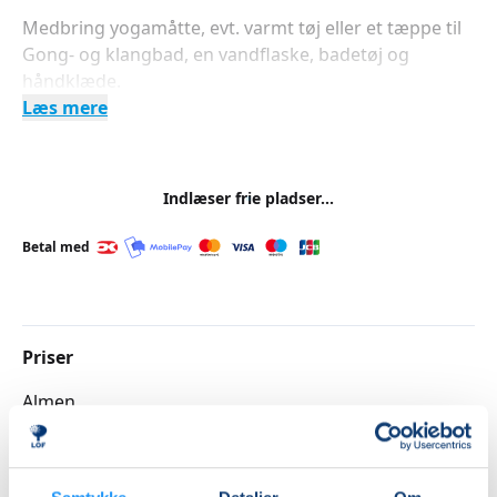
Medbring yogamåtte, evt. varmt tøj eller et tæppe til
Gong- og klangbad, en vandflaske, badetøj og
håndklæde.
Læs mere
Indlæser frie pladser...
Betal med
Priser
Almen
DKK 395,00
Info