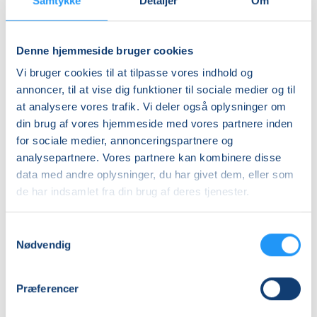
Samtykke
Detaljer
Om
Nummer
6456670
Denne hjemmeside bruger cookies
Mødegang
Vi bruger cookies til at tilpasse vores indhold og
annoncer, til at vise dig funktioner til sociale medier og til
lørdag 07.11.2026, kl. 11.00 - 14.00
at analysere vores trafik. Vi deler også oplysninger om
Antal mødegange
din brug af vores hjemmeside med vores partnere inden
1
mødegang
for sociale medier, annonceringspartnere og
analysepartnere. Vores partnere kan kombinere disse
Adresse
data med andre oplysninger, du har givet dem, eller som
Bybadet Skanderborg, Byparken 4, 8660
,
de har indsamlet fra din brug af deres tjenester.
Skanderborg
(Multirummet)
Se på kort
Samtykkevalg
Nødvendig
Praktiske oplysninger
Præferencer
Mødegange