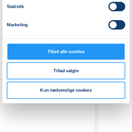
Statistik
Marketing
Relaterede hold
Tillad alle cookies
Tillad valgte
Kun nødvendige cookies
Workshop
Yoga,