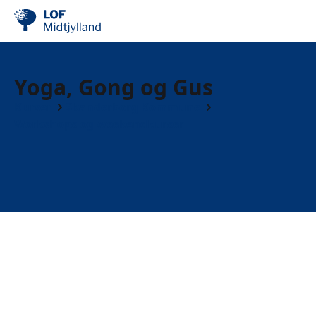
Yoga, Gong og Gus
Kurser
Skanderborg Kommune
Workshops og weekendkurser