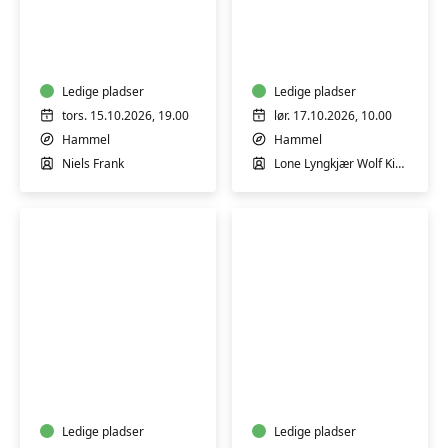
Foredrag
Workshop
v/
i
Billedkunstner
ansigtsmaling
Niels
Frank
Ledige pladser
Ledige pladser
tors. 15.10.2026, 19.00
lør. 17.10.2026, 10.00
Hammel
Hammel
Niels Frank
Lone Lyngkjær Wolf Kirkegaard
Byvandring
Keramik-
ved
kursus:
Viborg
Skab
Idrætshøjskole
i
Ledige pladser
ler
Ledige pladser