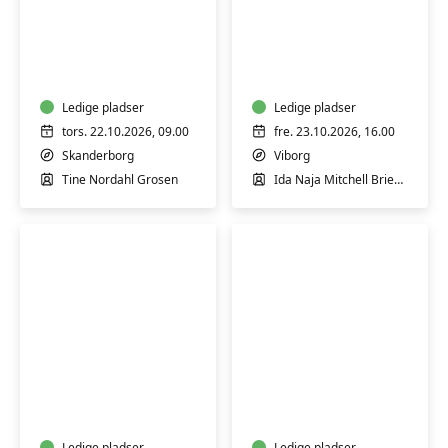
Keramik:
Workshop:
Formiddagskursus
Restorativ
i
yoga
drejning
for
-
Ledige pladser
krop,
Ledige pladser
teknik
sind
tors. 22.10.2026, 09.00
fre. 23.10.2026, 16.00
og
og
Skanderborg
Viborg
formsprog
sjæl
Tine Nordahl Grosen
Ida Naja Mitchell Brieghel
Halloween-
Doodling
masker
for
for
alle
børn
Ledige pladser
Ledige pladser