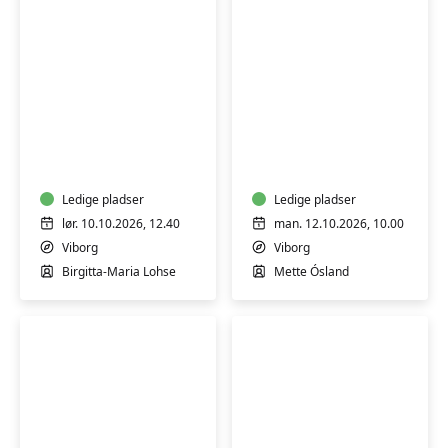
Qi
Naturhøjskole
Gong
for
-
børn
Sheng
og
Zhen
Ledige pladser
"bedster"
Ledige pladser
meditation
lør. 10.10.2026, 12.40
man. 12.10.2026, 10.00
i
Viborg
Viborg
bevægelse/ro
Birgitta-Maria Lohse
Mette Ósland
-
weekend