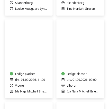
øvede
let
Skanderborg
Skanderborg
øvede
Louise Kousgaard Lyngaae
Tine Nordahl Grosen
Blid
Blid
og
yoga
hensyntagende
-
yoga
for
(H)
Ledige pladser
styrke
Ledige pladser
og
tirs. 01.09.2026, 11.00
tirs. 01.09.2026, 09.00
velvære
Viborg
Viborg
Ida Naja Mitchell Brieghel
Ida Naja Mitchell Brieghel