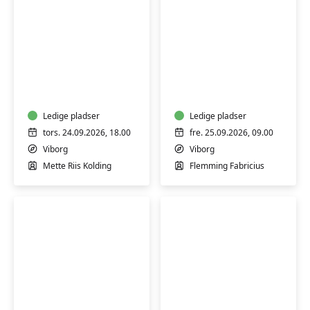
Bodyflow
-
Slægtsforskning
styrk
din
egen
Ledige pladser
Ledige pladser
krop
tors. 24.09.2026, 18.00
fre. 25.09.2026, 09.00
og
Viborg
Viborg
find
Mette Riis Kolding
Flemming Fabricius
ro
i
sindet
Lav
Tai