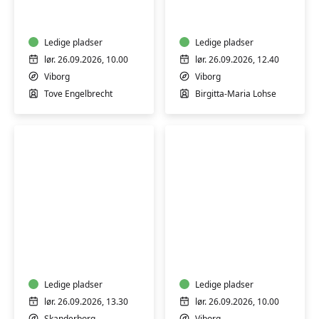
og
Chi
brænd
Relaxation
dine
-
egne
Ledige pladser
9
Ledige pladser
jydepotter
øvelser
lør. 26.09.2026, 10.00
lør. 26.09.2026, 12.40
med
-
Viborg
Viborg
Tove
weekend
Tove Engelbrecht
Birgitta-Maria Lohse
Engelbrecht
Meditativ
Batik
og
på
spirituel
genbrugstekstiler
saunagus
-
-
Ledige pladser
Viborg
Ledige pladser
En
lør. 26.09.2026, 13.30
lør. 26.09.2026, 10.00
rejse
Skanderborg
Viborg