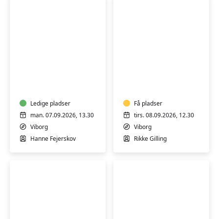
Hensyntagende
Blid
træning
mindful
for
yoga
dig
med
Ledige pladser
Få pladser
osteoporose
man. 07.09.2026, 13.30
tirs. 08.09.2026, 12.30
(H)
Viborg
Viborg
Hanne Fejerskov
Rikke Gilling