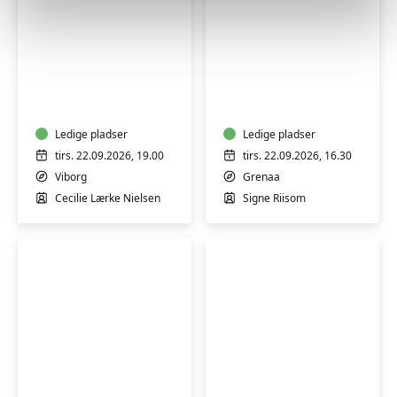
Mindfulness
Kursus
og
i
blid
freeform-
bevægelse
strik
-
Ledige pladser
(SOLA)
Ledige pladser
kvinder
-
tirs. 22.09.2026, 19.00
tirs. 22.09.2026, 16.30
(H)
Grenå
Viborg
Grenaa
Cecilie Lærke Nielsen
Signe Riisom
Grøn
Fotokursus
madlavning
for