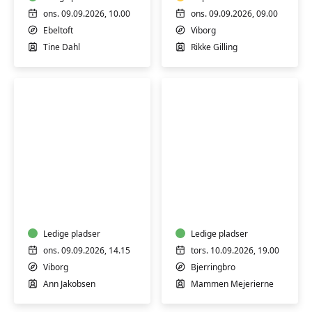
smertelindring
(H)
ons. 09.09.2026, 10.00
ons. 09.09.2026, 09.00
Ebeltoft
Viborg
Tine Dahl
Rikke Gilling
SMART-
Smage-
træning
aften
-
hos
hjernetræning
Mammen
Ledige pladser
Ost
Ledige pladser
og
ons. 09.09.2026, 14.15
tors. 10.09.2026, 19.00
Deli
Viborg
Bjerringbro
Ann Jakobsen
Mammen Mejerierne