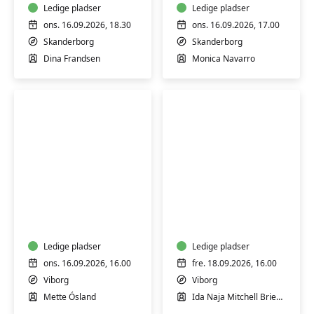
-
Ledige pladser
mad
Ledige pladser
Skanderborg
ons. 16.09.2026, 18.30
ons. 16.09.2026, 17.00
Skanderborg
Skanderborg
Dina Frandsen
Monica Navarro
Sankekursus
Workshop:
med
Åndedræt
madlavning
på
bål
Ledige pladser
Ledige pladser
ons. 16.09.2026, 16.00
fre. 18.09.2026, 16.00
Viborg
Viborg
Mette Ósland
Ida Naja Mitchell Brieghel