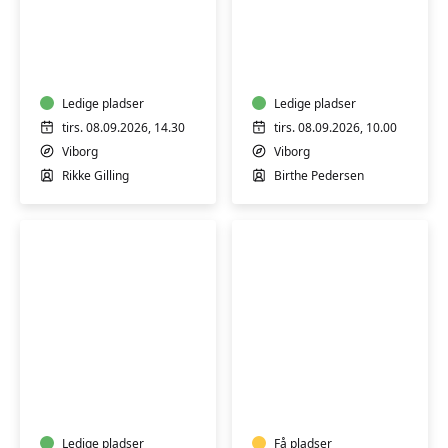
Yin
Seniormotion
yoga
MK
Ledige pladser
Ledige pladser
tirs. 08.09.2026, 14.30
tirs. 08.09.2026, 10.00
Viborg
Viborg
Rikke Gilling
Birthe Pedersen
Hensyntagende
Yoga
bevægelse,
for
afspænding
seniorer
og
Ledige pladser
Få pladser