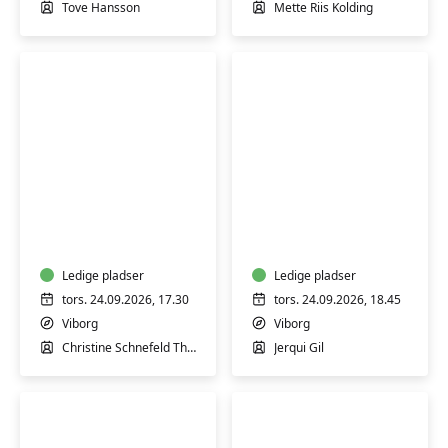
boller
Tove Hansson
Mette Riis Kolding
Fransk
Spansk
for
konversation
begyndere
med
1
samtale
-
Ledige pladser
og
Ledige pladser
Viborg
læsning
tors. 24.09.2026, 17.30
tors. 24.09.2026, 18.45
-
Viborg
Viborg
Viborg
Christine Schnefeld Therkelsen
Jerqui Gil