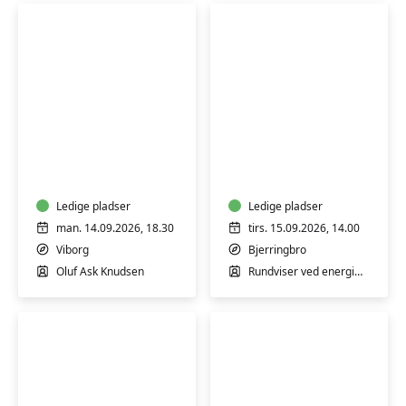
Yoga
Guidet
for
rundvisning
mænd
på
Energimuseet
Ledige pladser
Ledige pladser
man. 14.09.2026, 18.30
tirs. 15.09.2026, 14.00
Viborg
Bjerringbro
Oluf Ask Knudsen
Rundviser ved energimuseet