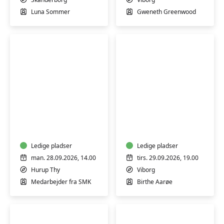
indad
Luna Sommer
Gweneth Greenwood
Guidet
Lær
rundvisning
at
på
sy
Statens
dit
Museum
Ledige pladser
eget
Ledige pladser
for
tøj
man. 28.09.2026, 14.00
tirs. 29.09.2026, 19.00
Kunst
–
Hurup Thy
Viborg
Thy
kursus
Medarbejder fra SMK
Birthe Aarøe
i
beklædningssyning