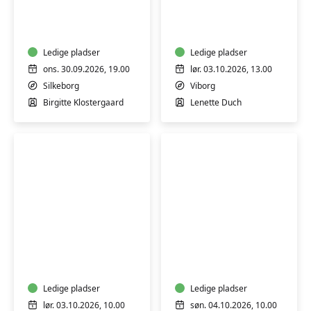
kender
workshop
ingen
alder
–
Ledige pladser
Ledige pladser
Silkeborg
ons. 30.09.2026, 19.00
lør. 03.10.2026, 13.00
Silkeborg
Viborg
Birgitte Klostergaard
Lenette Duch
Workshop:
Blomsterkursus:
Somatisk
Efterårsbuket
yoga
og
bevægelse
Ledige pladser
Ledige pladser
-
lør. 03.10.2026, 10.00
søn. 04.10.2026, 10.00