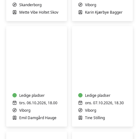
Skanderborg
Skanderborg
Viborg
Mette Vibe Holtet Skov
Karin Kjærbye Bagger
Danske
Akrylmaleri
litterære
for
klassikere
begyndere/let
øvede
Ledige pladser
Ledige pladser
tirs. 06.10.2026, 18.00
ons. 07.10.2026, 18.30
Viborg
Viborg
Emil Damgård Hauge
Tine Stilling