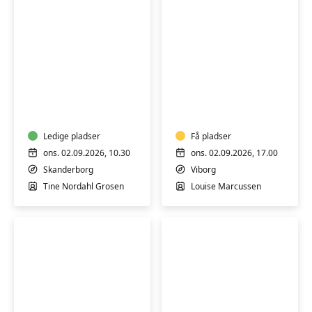
Keramik-
Yin
kursus:
yoga
Skab
i
ler
Ledige pladser
Få pladser
ons. 02.09.2026, 10.30
ons. 02.09.2026, 17.00
Skanderborg
Viborg
Tine Nordahl Grosen
Louise Marcussen