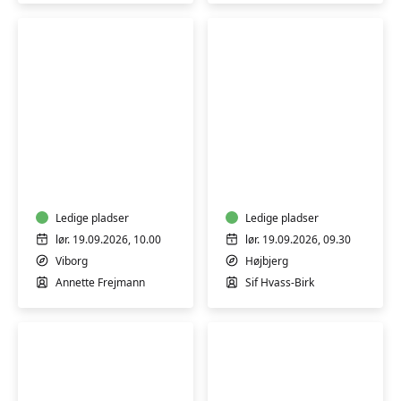
Procreate
Sy
-
dit
lær
eget
digital
undertøj
tegning
Ledige pladser
-
Ledige pladser
på
weekendkursus
lør. 19.09.2026, 10.00
lør. 19.09.2026, 09.30
iPad
-
Viborg
Højbjerg
Aarhus
Annette Frejmann
Sif Hvass-Birk