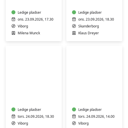
begyndere
-
Ledige pladser
lær
Ledige pladser
teknik
ons. 23.09.2026, 17.30
ons. 23.09.2026, 18.30
og
Viborg
Skanderborg
billederedigering
Milena Munck
Klaus Dreyer
Surdejsbagning
Hensyntagende
-
yoga
lær
(H)
at
bage
Ledige pladser
Ledige pladser
brød
tors. 24.09.2026, 18.30
tors. 24.09.2026, 14.00
og
Viborg
Viborg