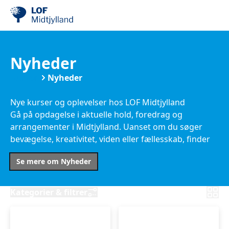
Nyheder
Kurser
Nyheder
Nye kurser og oplevelser hos LOF Midtjylland
Gå på opdagelse i aktuelle hold, foredrag og
arrangementer i Midtjylland. Uanset om du søger
bevægelse, kreativitet, viden eller fællesskab, finder
du her nye muligheder tæt på dig.
Se mere om Nyheder
Kategorier & filtrer