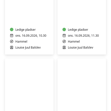
Senior-
Senior-
stærk
stærk
(H)
(H)
Ledige pladser
Ledige pladser
ons. 16.09.2026, 10.30
ons. 16.09.2026, 11.30
Hammel
Hammel
Louise Juul Balslev
Louise Juul Balslev
Italiensk
Lær
for
at
begyndere
lave
1
mexicansk