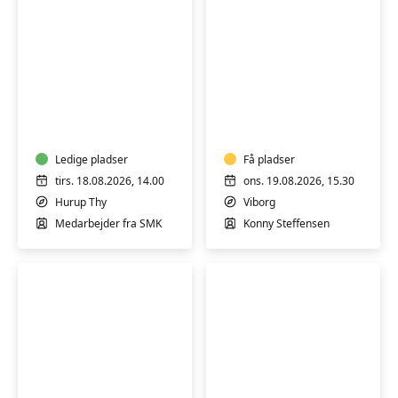
Guidet
Varmtvandsgymnas
rundvisning
-
på
skånsom
Statens
træning
Museum
Ledige pladser
for
Få pladser
for
alle
tirs. 18.08.2026, 14.00
ons. 19.08.2026, 15.30
Kunst
Hurup Thy
Viborg
Thy
Medarbejder fra SMK
Konny Steffensen
Varmtvandsgymnastik
Digital