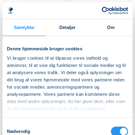
bækkenbundstræning
1
Ledige pladser
-
Ledige pladser
Viborg
man. 21.09.2026, 15.45
man. 21.09.2026, 18.45
Viborg
Viborg
Samtykke
Detaljer
Om
Kirsten Koldbro
Jerqui Gil
Denne hjemmeside bruger cookies
Vi bruger cookies til at tilpasse vores indhold og
annoncer, til at vise dig funktioner til sociale medier og til
at analysere vores trafik. Vi deler også oplysninger om
din brug af vores hjemmeside med vores partnere inden
Spansk
Sushiworkshop
for sociale medier, annonceringspartnere og
for
for
analysepartnere. Vores partnere kan kombinere disse
øvede
begyndere
data med andre oplysninger, du har givet dem, eller som
-
de har indsamlet fra din brug af deres tjenester.
Viborg
Ledige pladser
Ledige pladser
man. 21.09.2026, 17.00
tirs. 22.09.2026, 16.00
Samtykkevalg
Viborg
Viborg
Nødvendig
Jerqui Gil
Nikki He