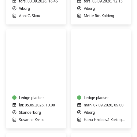
tors. 03.09.2026, 16.45
tors. 03.09.2026, 12.15
Viborg
Viborg
Anni C. Skou
Mette Riis Kolding
Akvarel
Yoga
weekend
for
-
alle
for
begyndere
Ledige pladser
Ledige pladser
og
lør. 05.09.2026, 10.00
man. 07.09.2026, 09.00
øvede
Skanderborg
Viborg
Susanne Krebs
Hana Hnilicová Kortegaard