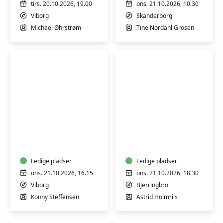
tirs. 20.10.2026, 19.00
ons. 21.10.2026, 10.30
Viborg
Skanderborg
Michael Øhrstrøm
Tine Nordahl Grosen
Varmtvandsgymnastik
Det
-
kreative
skånsom
Tekstilsnedkeri
træning
-
for
Ledige pladser
Bjerringbro
Ledige pladser
alle
ons. 21.10.2026, 16.15
ons. 21.10.2026, 18.30
Viborg
Bjerringbro
Konny Steffensen
Astrid Holmriis