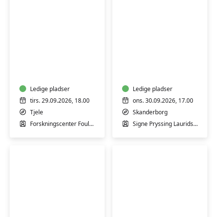
Besøg
på
Hormonyoga
Forskningscenter
Foulum
Ledige pladser
Ledige pladser
tirs. 29.09.2026, 18.00
ons. 30.09.2026, 17.00
Tjele
Skanderborg
Forskningscenter Foulum
Signe Pryssing Lauridsen
Nysgerrighed
Chokolade-