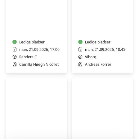
Spansk
Tysk
for
for
begyndere
begyndere
1
1
-
Ledige pladser
-
Ledige pladser
Randers
Viborg
man. 21.09.2026, 17.00
man. 21.09.2026, 18.45
Randers C
Viborg
Camilla Høegh Nicollet
Andreas Forrer
Yoga
Spansk
og
for
hypopressiv
begyndere