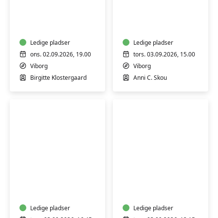
Nysgerrighed
Blid
kender
mindful
ingen
yoga
alder
–
Ledige pladser
Ledige pladser
Viborg
ons. 02.09.2026, 19.00
tors. 03.09.2026, 15.00
Viborg
Viborg
Birgitte Klostergaard
Anni C. Skou
Mindful
Yoga
yoga
for
seniorer
Ledige pladser
Ledige pladser