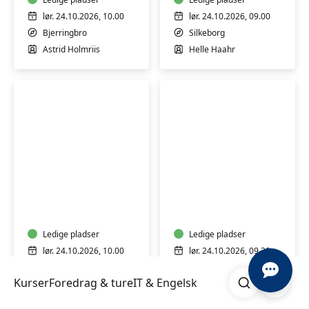
og
voksne
lør. 24.10.2026, 10.00
lør. 24.10.2026, 09.00
-
Bjerringbro
Silkeborg
Bjerringbro
Astrid Holmriis
Helle Haahr
Batik
Upcycling
på
-
genbrugstekstiler
giv
-
tekstiler
Langå
Ledige pladser
nyt
Ledige pladser
liv
lør. 24.10.2026, 10.00
lør. 24.10.2026, 09.30
med
Langå
Viborg
Søg
Åben me
kreativ
Kurser
Foredrag & ture
IT & Engelsk
Gweneth Greenwood
Birthe Aarøe
syning