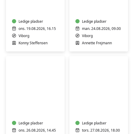
-
sikkerhed
skånsom
-
træning
bliv
for
Ledige pladser
mere
Ledige pladser
alle
tryg
ons. 19.08.2026, 16.15
man. 24.08.2026, 09.00
i
Viborg
Viborg
en
Konny Steffensen
Annette Frejmann
digital
hverdag
Keramik:
Keramik-
Drejekursus
kursus:
for
Drejekursus
begyndere
for
og
Ledige pladser
begyndere
Ledige pladser
let
og
ons. 26.08.2026, 14.45
tors. 27.08.2026, 18.00