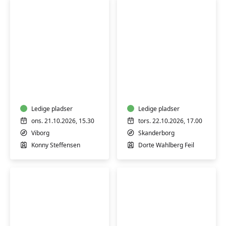
Varmtvandsgymnastik
Workshop
-
i
skånsom
Craft-
træning
psykologi
for
Ledige pladser
-
Ledige pladser
alle
Skanderborg
ons. 21.10.2026, 15.30
tors. 22.10.2026, 17.00
Viborg
Skanderborg
Konny Steffensen
Dorte Wahlberg Feil