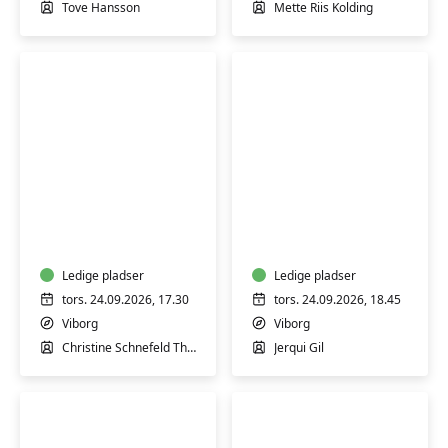
boller
Tove Hansson
Mette Riis Kolding
Fransk
Spansk
for
konversation
begyndere
med
1
samtale
-
Ledige pladser
og
Ledige pladser
Viborg
læsning
tors. 24.09.2026, 17.30
tors. 24.09.2026, 18.45
-
Viborg
Viborg
Viborg
Christine Schnefeld Therkelsen
Jerqui Gil