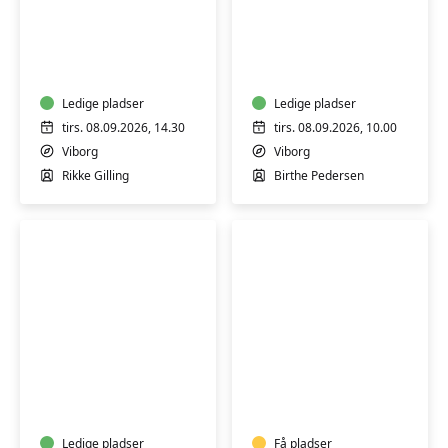
Yin
Seniormotion
yoga
MK
Ledige pladser
Ledige pladser
tirs. 08.09.2026, 14.30
tirs. 08.09.2026, 10.00
Viborg
Viborg
Rikke Gilling
Birthe Pedersen
Hensyntagende
Yoga
bevægelse,
for
afspænding
seniorer
og
Ledige pladser
Få pladser