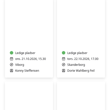
Varmtvandsgymnastik
Workshop
-
i
skånsom
Craft-
træning
psykologi
for
Ledige pladser
-
Ledige pladser
alle
Skanderborg
ons. 21.10.2026, 15.30
tors. 22.10.2026, 17.00
Viborg
Skanderborg
Konny Steffensen
Dorte Wahlberg Feil