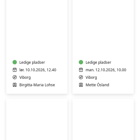
Qi
Naturhøjskole
Gong
for
-
børn
Sheng
og
Zhen
Ledige pladser
"bedster"
Ledige pladser
meditation
lør. 10.10.2026, 12.40
man. 12.10.2026, 10.00
i
Viborg
Viborg
bevægelse/ro
Birgitta-Maria Lohse
Mette Ósland
-
weekend