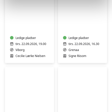
Mindfulness
Kursus
og
i
blid
freeform-
bevægelse
strik
-
Ledige pladser
(SOLA)
Ledige pladser
kvinder
-
tirs. 22.09.2026, 19.00
tirs. 22.09.2026, 16.30
(H)
Grenå
Viborg
Grenaa
Cecilie Lærke Nielsen
Signe Riisom
Grøn
Fotokursus
madlavning
for