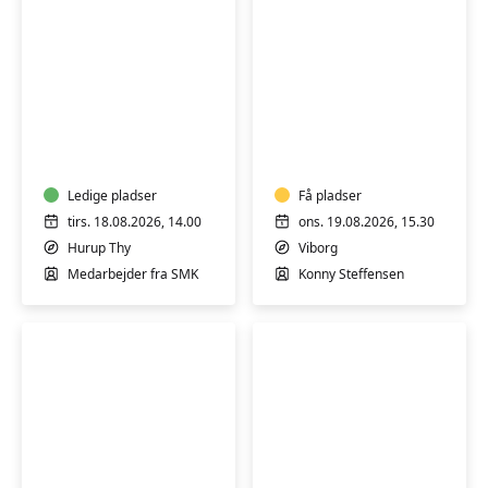
Guidet
Varmtvandsgymnas
rundvisning
-
på
skånsom
Statens
træning
Museum
Ledige pladser
for
Få pladser
for
alle
tirs. 18.08.2026, 14.00
ons. 19.08.2026, 15.30
Kunst
Hurup Thy
Viborg
Thy
Medarbejder fra SMK
Konny Steffensen
Varmtvandsgymnastik
Digital