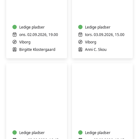
Nysgerrighed
Blid
kender
mindful
ingen
yoga
alder
–
Ledige pladser
Ledige pladser
Viborg
ons. 02.09.2026, 19.00
tors. 03.09.2026, 15.00
Viborg
Viborg
Birgitte Klostergaard
Anni C. Skou
Mindful
Yoga
yoga
for
seniorer
Ledige pladser
Ledige pladser