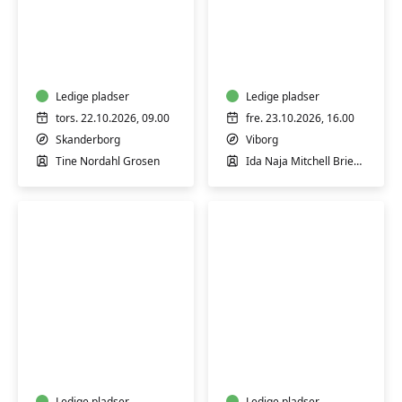
Keramik:
Workshop:
Formiddagskursus
Restorativ
i
yoga
drejning
for
-
Ledige pladser
krop,
Ledige pladser
teknik
sind
tors. 22.10.2026, 09.00
fre. 23.10.2026, 16.00
og
og
Skanderborg
Viborg
formsprog
sjæl
Tine Nordahl Grosen
Ida Naja Mitchell Brieghel
Halloween-
Doodling
masker
for
for
alle
børn
Ledige pladser
Ledige pladser