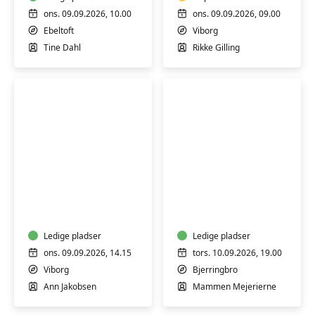
smertelindring
(H)
ons. 09.09.2026, 10.00
ons. 09.09.2026, 09.00
Ebeltoft
Viborg
Tine Dahl
Rikke Gilling
SMART-
Smage-
træning
aften
-
hos
hjernetræning
Mammen
Ledige pladser
Ost
Ledige pladser
og
ons. 09.09.2026, 14.15
tors. 10.09.2026, 19.00
Deli
Viborg
Bjerringbro
Ann Jakobsen
Mammen Mejerierne