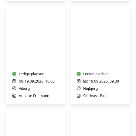
Procreate
Sy
-
dit
lær
eget
digital
undertøj
tegning
Ledige pladser
-
Ledige pladser
på
weekendkursus
lør. 19.09.2026, 10.00
lør. 19.09.2026, 09.30
iPad
-
Viborg
Højbjerg
Aarhus
Annette Frejmann
Sif Hvass-Birk