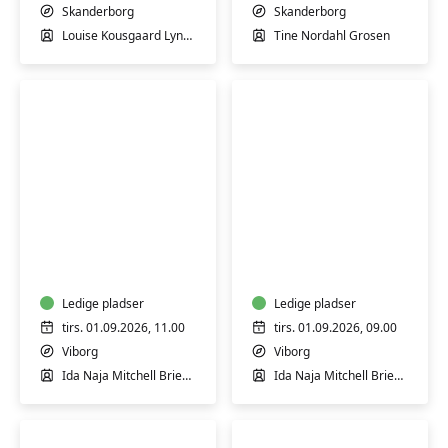
øvede
let
Skanderborg
Skanderborg
øvede
Louise Kousgaard Lyngaae
Tine Nordahl Grosen
Blid
Blid
og
yoga
hensyntagende
-
yoga
for
(H)
Ledige pladser
styrke
Ledige pladser
og
tirs. 01.09.2026, 11.00
tirs. 01.09.2026, 09.00
velvære
Viborg
Viborg
Ida Naja Mitchell Brieghel
Ida Naja Mitchell Brieghel