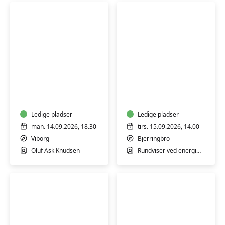
Yoga
Guidet
for
rundvisning
mænd
på
Energimuseet
Ledige pladser
Ledige pladser
man. 14.09.2026, 18.30
tirs. 15.09.2026, 14.00
Viborg
Bjerringbro
Oluf Ask Knudsen
Rundviser ved energimuseet