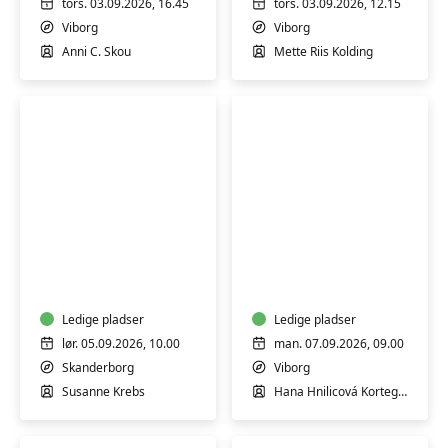
tors. 03.09.2026, 16.45
tors. 03.09.2026, 12.15
Viborg
Viborg
Anni C. Skou
Mette Riis Kolding
Akvarel
Yoga
weekend
for
-
alle
for
begyndere
Ledige pladser
Ledige pladser
og
lør. 05.09.2026, 10.00
man. 07.09.2026, 09.00
øvede
Skanderborg
Viborg
Susanne Krebs
Hana Hnilicová Kortegaard