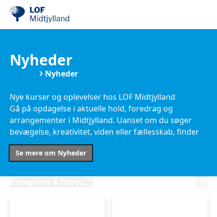
Nyheder
Kurser
Nyheder
Nye kurser og oplevelser hos LOF Midtjylland
Gå på opdagelse i aktuelle hold, foredrag og
arrangementer i Midtjylland. Uanset om du søger
bevægelse, kreativitet, viden eller fællesskab, finder
du her nye muligheder tæt på dig.
Se mere om Nyheder
Kategorier & filtrer