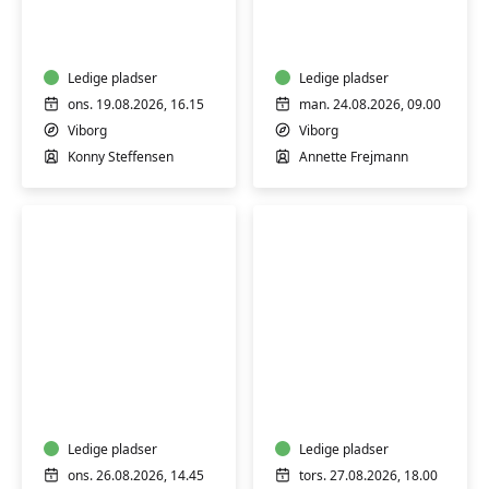
-
sikkerhed
skånsom
-
træning
bliv
for
Ledige pladser
mere
Ledige pladser
alle
tryg
ons. 19.08.2026, 16.15
man. 24.08.2026, 09.00
i
Viborg
Viborg
en
Konny Steffensen
Annette Frejmann
digital
hverdag
Keramik:
Keramik-
Drejekursus
kursus:
for
Drejekursus
begyndere
for
og
Ledige pladser
begyndere
Ledige pladser
let
og
ons. 26.08.2026, 14.45
tors. 27.08.2026, 18.00