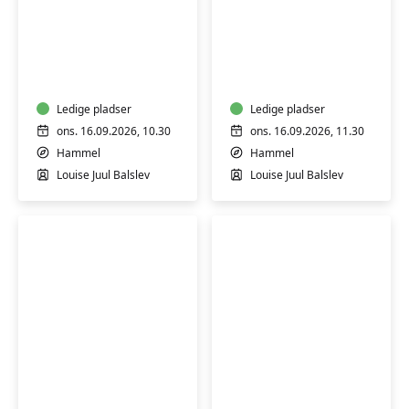
Senior-
Senior-
stærk
stærk
(H)
(H)
Ledige pladser
Ledige pladser
ons. 16.09.2026, 10.30
ons. 16.09.2026, 11.30
Hammel
Hammel
Louise Juul Balslev
Louise Juul Balslev
Italiensk
Lær
for
at
begyndere
lave
1
mexicansk