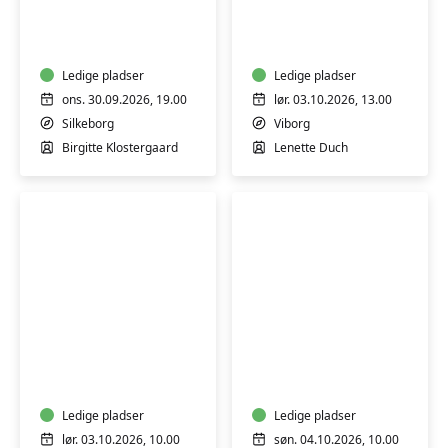
kender
workshop
ingen
alder
–
Ledige pladser
Ledige pladser
Silkeborg
ons. 30.09.2026, 19.00
lør. 03.10.2026, 13.00
Silkeborg
Viborg
Birgitte Klostergaard
Lenette Duch
Workshop:
Blomsterkursus:
Somatisk
Efterårsbuket
yoga
og
bevægelse
Ledige pladser
Ledige pladser
-
lør. 03.10.2026, 10.00
søn. 04.10.2026, 10.00