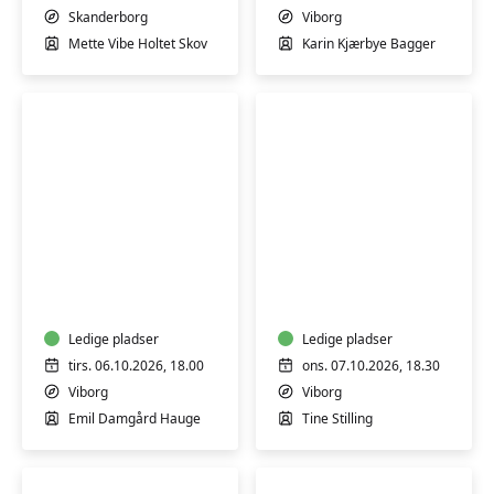
Skanderborg
Skanderborg
Viborg
Mette Vibe Holtet Skov
Karin Kjærbye Bagger
Danske
Akrylmaleri
litterære
for
klassikere
begyndere/let
øvede
Ledige pladser
Ledige pladser
tirs. 06.10.2026, 18.00
ons. 07.10.2026, 18.30
Viborg
Viborg
Emil Damgård Hauge
Tine Stilling