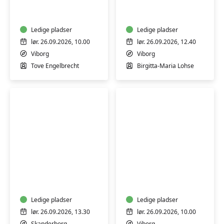
og
Chi
brænd
Relaxation
dine
-
egne
Ledige pladser
9
Ledige pladser
jydepotter
øvelser
lør. 26.09.2026, 10.00
lør. 26.09.2026, 12.40
med
-
Viborg
Viborg
Tove
weekend
Tove Engelbrecht
Birgitta-Maria Lohse
Engelbrecht
Meditativ
Batik
og
på
spirituel
genbrugstekstiler
saunagus
-
-
Ledige pladser
Viborg
Ledige pladser
En
lør. 26.09.2026, 13.30
lør. 26.09.2026, 10.00
rejse
Skanderborg
Viborg