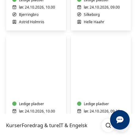
og
voksne
lør. 24.10.2026, 10.00
lør. 24.10.2026, 09.00
-
Bjerringbro
Silkeborg
Bjerringbro
Astrid Holmriis
Helle Haahr
Batik
Upcycling
på
-
genbrugstekstiler
giv
-
tekstiler
Langå
Ledige pladser
nyt
Ledige pladser
liv
lør. 24.10.2026, 10.00
lør. 24.10.2026, 09.30
med
Langå
Viborg
Søg
Åben me
kreativ
Kurser
Foredrag & ture
IT & Engelsk
Gweneth Greenwood
Birthe Aarøe
syning