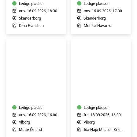
-
Ledige pladser
mad
Ledige pladser
Skanderborg
ons. 16.09.2026, 18.30
ons. 16.09.2026, 17.00
Skanderborg
Skanderborg
Dina Frandsen
Monica Navarro
Sankekursus
Workshop:
med
Åndedræt
madlavning
på
bål
Ledige pladser
Ledige pladser
ons. 16.09.2026, 16.00
fre. 18.09.2026, 16.00
Viborg
Viborg
Mette Ósland
Ida Naja Mitchell Brieghel