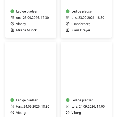
begyndere
-
Ledige pladser
lær
Ledige pladser
teknik
ons. 23.09.2026, 17.30
ons. 23.09.2026, 18.30
og
Viborg
Skanderborg
billederedigering
Milena Munck
Klaus Dreyer
Surdejsbagning
Hensyntagende
-
yoga
lær
(H)
at
bage
Ledige pladser
Ledige pladser
brød
tors. 24.09.2026, 18.30
tors. 24.09.2026, 14.00
og
Viborg
Viborg