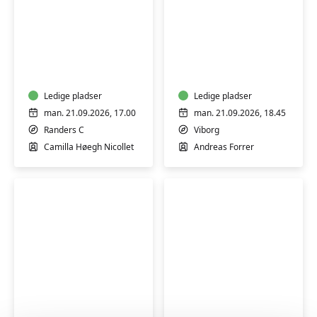
Spansk
Tysk
for
for
begyndere
begyndere
1
1
-
Ledige pladser
-
Ledige pladser
Randers
Viborg
man. 21.09.2026, 17.00
man. 21.09.2026, 18.45
Randers C
Viborg
Camilla Høegh Nicollet
Andreas Forrer
Yoga
Spansk
og
for
hypopressiv
begyndere