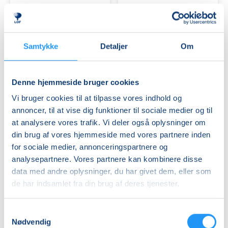
bækkenbundstræning
1
Ledige pladser
-
Ledige pladser
Viborg
man. 21.09.2026, 15.45
man. 21.09.2026, 18.45
Viborg
Viborg
Samtykke
Detaljer
Om
Kirsten Koldbro
Jerqui Gil
Denne hjemmeside bruger cookies
Vi bruger cookies til at tilpasse vores indhold og
annoncer, til at vise dig funktioner til sociale medier og til
at analysere vores trafik. Vi deler også oplysninger om
din brug af vores hjemmeside med vores partnere inden
Spansk
Sushiworkshop
for sociale medier, annonceringspartnere og
for
for
analysepartnere. Vores partnere kan kombinere disse
øvede
begyndere
data med andre oplysninger, du har givet dem, eller som
-
de har indsamlet fra din brug af deres tjenester.
Viborg
Ledige pladser
Ledige pladser
man. 21.09.2026, 17.00
tirs. 22.09.2026, 16.00
Samtykkevalg
Viborg
Viborg
Nødvendig
Jerqui Gil
Nikki He