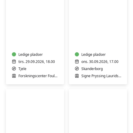
Besøg
på
Hormonyoga
Forskningscenter
Foulum
Ledige pladser
Ledige pladser
tirs. 29.09.2026, 18.00
ons. 30.09.2026, 17.00
Tjele
Skanderborg
Forskningscenter Foulum
Signe Pryssing Lauridsen
Nysgerrighed
Chokolade-