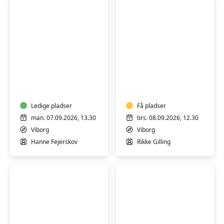
Hensyntagende
Blid
træning
mindful
for
yoga
dig
med
Ledige pladser
Få pladser
osteoporose
man. 07.09.2026, 13.30
tirs. 08.09.2026, 12.30
(H)
Viborg
Viborg
Hanne Fejerskov
Rikke Gilling