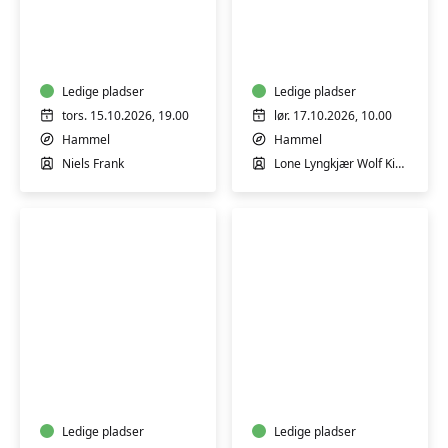
Foredrag
Workshop
v/
i
Billedkunstner
ansigtsmaling
Niels
Frank
Ledige pladser
Ledige pladser
tors. 15.10.2026, 19.00
lør. 17.10.2026, 10.00
Hammel
Hammel
Niels Frank
Lone Lyngkjær Wolf Kirkegaard
Byvandring
Keramik-
ved
kursus:
Viborg
Skab
Idrætshøjskole
i
Ledige pladser
ler
Ledige pladser