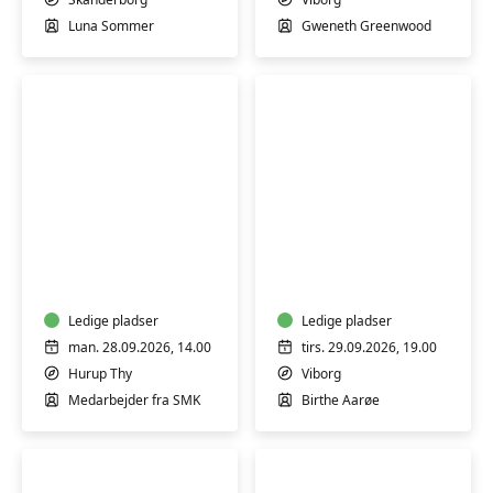
indad
Luna Sommer
Gweneth Greenwood
Guidet
Lær
rundvisning
at
på
sy
Statens
dit
Museum
Ledige pladser
eget
Ledige pladser
for
tøj
man. 28.09.2026, 14.00
tirs. 29.09.2026, 19.00
Kunst
–
Hurup Thy
Viborg
Thy
kursus
Medarbejder fra SMK
Birthe Aarøe
i
beklædningssyning