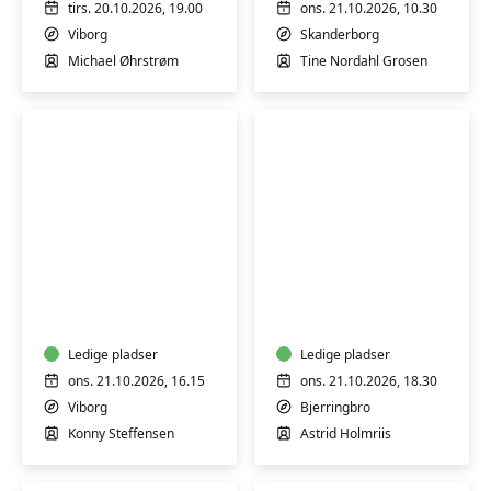
tirs. 20.10.2026, 19.00
ons. 21.10.2026, 10.30
Viborg
Skanderborg
Michael Øhrstrøm
Tine Nordahl Grosen
Varmtvandsgymnastik
Det
-
kreative
skånsom
Tekstilsnedkeri
træning
-
for
Ledige pladser
Bjerringbro
Ledige pladser
alle
ons. 21.10.2026, 16.15
ons. 21.10.2026, 18.30
Viborg
Bjerringbro
Konny Steffensen
Astrid Holmriis