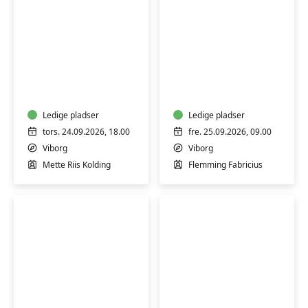
Bodyflow
-
Slægtsforskning
styrk
din
egen
Ledige pladser
Ledige pladser
krop
tors. 24.09.2026, 18.00
fre. 25.09.2026, 09.00
og
Viborg
Viborg
find
Mette Riis Kolding
Flemming Fabricius
ro
i
sindet
Lav
Tai