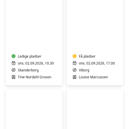
Keramik-
Yin
kursus:
yoga
Skab
i
ler
Ledige pladser
Få pladser
ons. 02.09.2026, 10.30
ons. 02.09.2026, 17.00
Skanderborg
Viborg
Tine Nordahl Grosen
Louise Marcussen