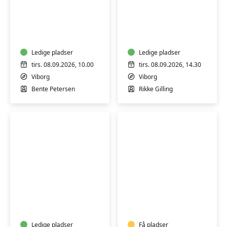
Seniormotion
Yin
MK
yoga
Ledige pladser
Ledige pladser
tirs. 08.09.2026, 10.00
tirs. 08.09.2026, 14.30
Viborg
Viborg
Bente Petersen
Rikke Gilling
Hensyntagende
Yoga
bevægelse,
for
afspænding
seniorer
og
Ledige pladser
Få pladser