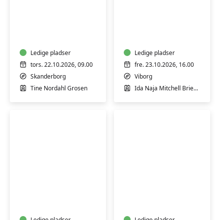
Keramik:
Workshop:
Formiddagskursus
Restorativ
i
yoga
drejning
for
-
Ledige pladser
krop,
Ledige pladser
teknik
sind
tors. 22.10.2026, 09.00
fre. 23.10.2026, 16.00
og
og
Skanderborg
Viborg
formsprog
sjæl
Tine Nordahl Grosen
Ida Naja Mitchell Brieghel
Halloween-
Doodling
masker
for
for
alle
børn
Ledige pladser
Ledige pladser