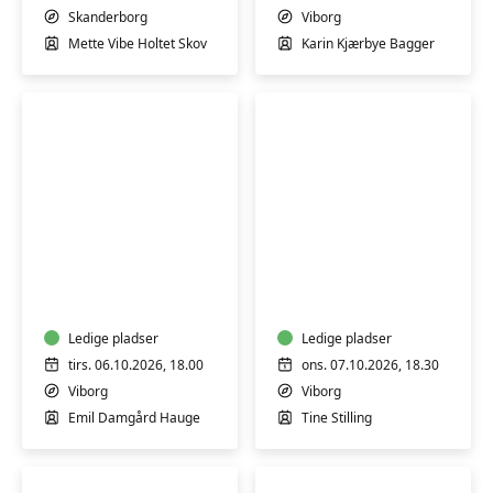
Skanderborg
Skanderborg
Viborg
Mette Vibe Holtet Skov
Karin Kjærbye Bagger
Danske
Akrylmaleri
litterære
for
klassikere
begyndere/let
øvede
Ledige pladser
Ledige pladser
tirs. 06.10.2026, 18.00
ons. 07.10.2026, 18.30
Viborg
Viborg
Emil Damgård Hauge
Tine Stilling