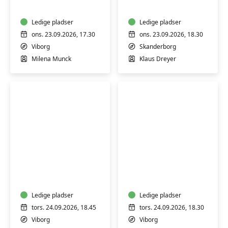
begyndere
-
Ledige pladser
lær
Ledige pladser
teknik
ons. 23.09.2026, 17.30
ons. 23.09.2026, 18.30
og
Viborg
Skanderborg
billederedigering
Milena Munck
Klaus Dreyer
Spansk
Surdejsbagning
konversation
-
med
lær
samtale
at
og
Ledige pladser
bage
Ledige pladser
læsning
brød
tors. 24.09.2026, 18.45
tors. 24.09.2026, 18.30
-
og
Viborg
Viborg