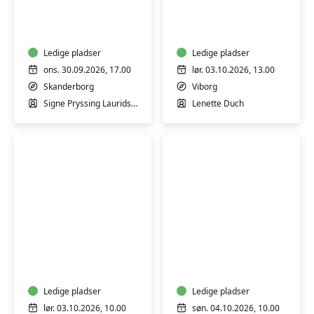
Hormonyoga
workshop
Ledige pladser
Ledige pladser
ons. 30.09.2026, 17.00
lør. 03.10.2026, 13.00
Skanderborg
Viborg
Signe Pryssing Lauridsen
Lenette Duch
Workshop:
Blomsterkursus:
Somatisk
Efterårsbuket
yoga
og
bevægelse
Ledige pladser
Ledige pladser
-
lør. 03.10.2026, 10.00
søn. 04.10.2026, 10.00