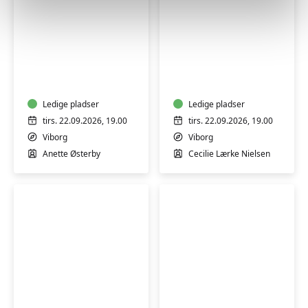
Olie-
Mindfulness
og
og
tørpastel
blid
-
bevægelse
fra
Ledige pladser
-
Ledige pladser
skitse
kvinder
tirs. 22.09.2026, 19.00
tirs. 22.09.2026, 19.00
til
(H)
Viborg
Viborg
færdigt
Anette Østerby
Cecilie Lærke Nielsen
kunstværk
Grøn
Fotokursus
madlavning
for