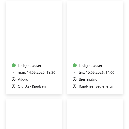
Yoga
Guidet
for
rundvisning
mænd
på
Energimuseet
Ledige pladser
Ledige pladser
man. 14.09.2026, 18.30
tirs. 15.09.2026, 14.00
Viborg
Bjerringbro
Oluf Ask Knudsen
Rundviser ved energimuseet