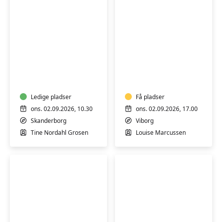
Keramik-
Yin
kursus:
yoga
Skab
i
ler
Ledige pladser
Få pladser
ons. 02.09.2026, 10.30
ons. 02.09.2026, 17.00
Skanderborg
Viborg
Tine Nordahl Grosen
Louise Marcussen