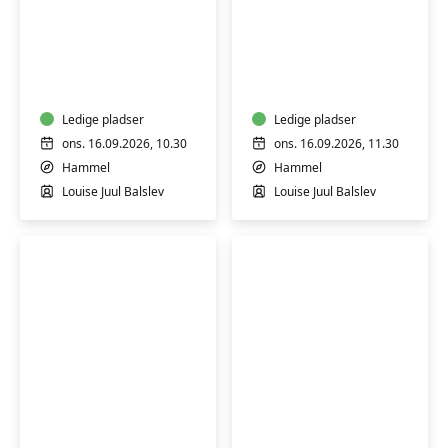
Senior-
Senior-
stærk
stærk
(H)
(H)
Ledige pladser
Ledige pladser
ons. 16.09.2026, 10.30
ons. 16.09.2026, 11.30
Hammel
Hammel
Louise Juul Balslev
Louise Juul Balslev
Italiensk
Sankekursus
for
med
begyndere
madlavning
1
på