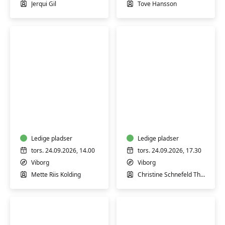
Viborg
boller
Jerqui Gil
Tove Hansson
Hensyntagende
Fransk
yoga
for
(H)
begyndere
1
Ledige pladser
-
Ledige pladser
Viborg
tors. 24.09.2026, 14.00
tors. 24.09.2026, 17.30
Viborg
Viborg
Mette Riis Kolding
Christine Schnefeld Therkelsen