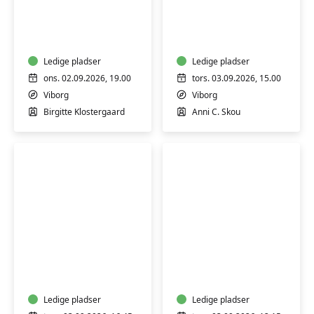
Nysgerrighed
Blid
kender
mindful
ingen
yoga
alder
–
Ledige pladser
Ledige pladser
Viborg
ons. 02.09.2026, 19.00
tors. 03.09.2026, 15.00
Viborg
Viborg
Birgitte Klostergaard
Anni C. Skou
Mindful
Yoga
yoga
for
seniorer
Ledige pladser
Ledige pladser