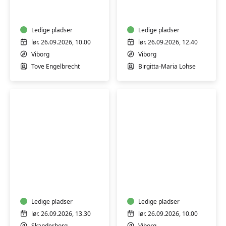
og
Chi
brænd
Relaxation
dine
-
egne
Ledige pladser
9
Ledige pladser
jydepotter
øvelser
lør. 26.09.2026, 10.00
lør. 26.09.2026, 12.40
med
-
Viborg
Viborg
Tove
weekend
Tove Engelbrecht
Birgitta-Maria Lohse
Engelbrecht
Meditativ
Batik
og
på
spirituel
genbrugstekstiler
saunagus
-
-
Ledige pladser
Viborg
Ledige pladser
En
lør. 26.09.2026, 13.30
lør. 26.09.2026, 10.00
rejse
Skanderborg
Viborg