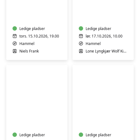
Foredrag
Workshop
v/
i
Billedkunstner
ansigtsmaling
Niels
Frank
Ledige pladser
Ledige pladser
tors. 15.10.2026, 19.00
lør. 17.10.2026, 10.00
Hammel
Hammel
Niels Frank
Lone Lyngkjær Wolf Kirkegaard
Byvandring
Keramik-
ved
kursus:
Viborg
Skab
Idrætshøjskole
i
Ledige pladser
ler
Ledige pladser