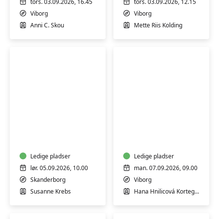
tors. 03.09.2026, 16.45
tors. 03.09.2026, 12.15
Viborg
Viborg
Anni C. Skou
Mette Riis Kolding
Akvarel
Yoga
weekend
for
-
alle
for
begyndere
Ledige pladser
Ledige pladser
og
lør. 05.09.2026, 10.00
man. 07.09.2026, 09.00
øvede
Skanderborg
Viborg
Susanne Krebs
Hana Hnilicová Kortegaard