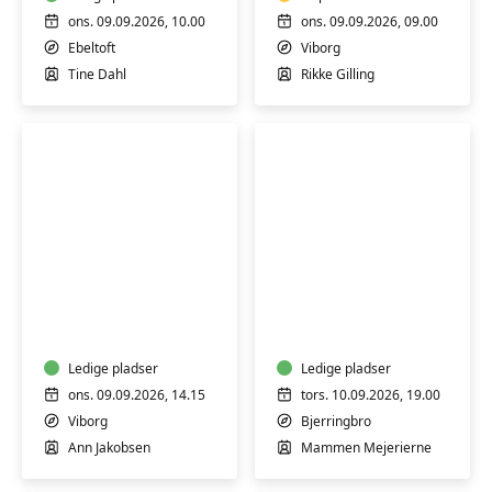
smertelindring
(H)
ons. 09.09.2026, 10.00
ons. 09.09.2026, 09.00
Ebeltoft
Viborg
Tine Dahl
Rikke Gilling
SMART-
Smage-
træning
aften
-
hos
hjernetræning
Mammen
Ledige pladser
Ost
Ledige pladser
og
ons. 09.09.2026, 14.15
tors. 10.09.2026, 19.00
Deli
Viborg
Bjerringbro
Ann Jakobsen
Mammen Mejerierne