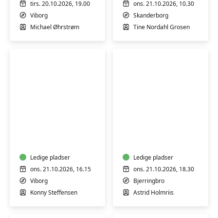
tirs. 20.10.2026, 19.00
ons. 21.10.2026, 10.30
Viborg
Skanderborg
Michael Øhrstrøm
Tine Nordahl Grosen
Varmtvandsgymnastik
Det
-
kreative
skånsom
Tekstilsnedkeri
træning
-
for
Ledige pladser
Bjerringbro
Ledige pladser
alle
ons. 21.10.2026, 16.15
ons. 21.10.2026, 18.30
Viborg
Bjerringbro
Konny Steffensen
Astrid Holmriis