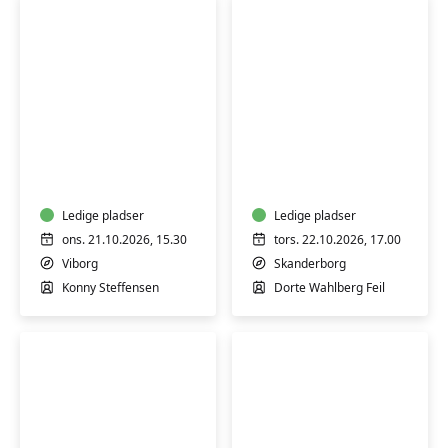
Varmtvandsgymnastik
Workshop
-
i
skånsom
Craft-
træning
psykologi
for
Ledige pladser
-
Ledige pladser
alle
Skanderborg
ons. 21.10.2026, 15.30
tors. 22.10.2026, 17.00
Viborg
Skanderborg
Konny Steffensen
Dorte Wahlberg Feil