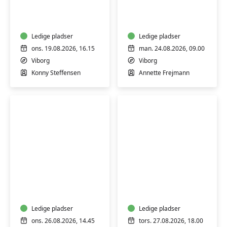
-
sikkerhed
skånsom
-
træning
bliv
for
Ledige pladser
mere
Ledige pladser
alle
tryg
ons. 19.08.2026, 16.15
man. 24.08.2026, 09.00
i
Viborg
Viborg
en
Konny Steffensen
Annette Frejmann
digital
hverdag
Keramik:
Keramik-
Drejekursus
kursus:
for
Drejekursus
begyndere
for
og
Ledige pladser
begyndere
Ledige pladser
let
og
ons. 26.08.2026, 14.45
tors. 27.08.2026, 18.00