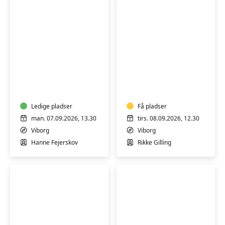
Hensyntagende
Blid
træning
mindful
for
yoga
dig
med
Ledige pladser
Få pladser
osteoporose
man. 07.09.2026, 13.30
tirs. 08.09.2026, 12.30
(H)
Viborg
Viborg
Hanne Fejerskov
Rikke Gilling