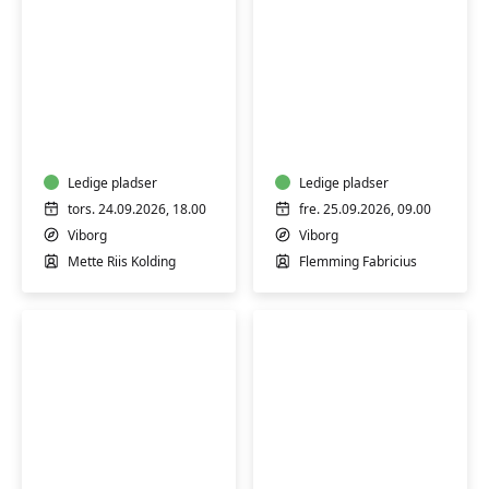
Bodyflow
-
Slægtsforskning
styrk
din
egen
Ledige pladser
Ledige pladser
krop
tors. 24.09.2026, 18.00
fre. 25.09.2026, 09.00
og
Viborg
Viborg
find
Mette Riis Kolding
Flemming Fabricius
ro
i
sindet
Lav
Tai