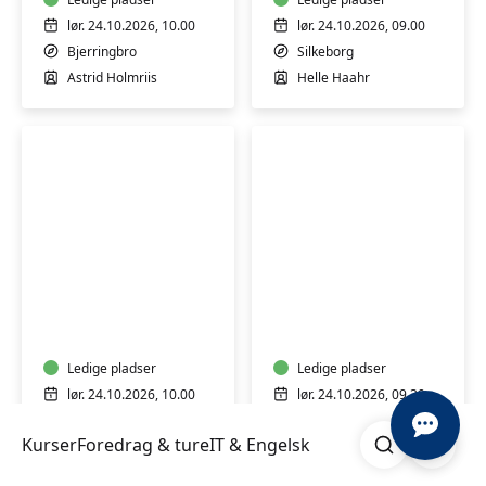
og
voksne
lør. 24.10.2026, 10.00
lør. 24.10.2026, 09.00
-
Bjerringbro
Silkeborg
Bjerringbro
Astrid Holmriis
Helle Haahr
Batik
Upcycling
på
-
genbrugstekstiler
giv
-
tekstiler
Langå
Ledige pladser
nyt
Ledige pladser
liv
lør. 24.10.2026, 10.00
lør. 24.10.2026, 09.30
med
Langå
Viborg
Søg
Åben me
kreativ
Kurser
Foredrag & ture
IT & Engelsk
Gweneth Greenwood
Birthe Aarøe
syning