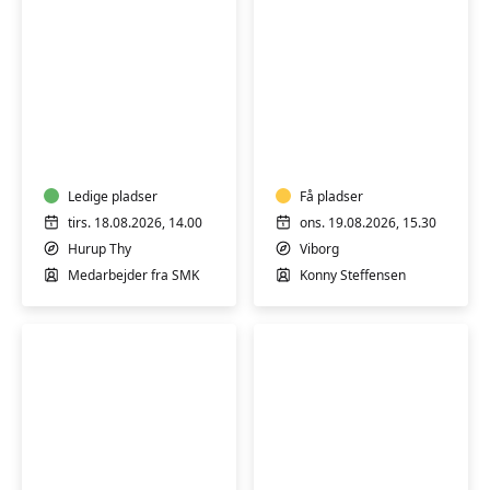
Guidet
Varmtvandsgymnas
rundvisning
-
på
skånsom
Statens
træning
Museum
Ledige pladser
for
Få pladser
for
alle
tirs. 18.08.2026, 14.00
ons. 19.08.2026, 15.30
Kunst
Hurup Thy
Viborg
Thy
Medarbejder fra SMK
Konny Steffensen
Varmtvandsgymnastik
Digital