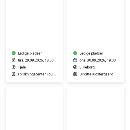
Besøg
Nysgerrighed
på
kender
Forskningscenter
ingen
Foulum
alder
Ledige pladser
–
Ledige pladser
Sådan
tirs. 29.09.2026, 18.00
ons. 30.09.2026, 19.00
holder
Tjele
Silkeborg
du
Forskningscenter Foulum
Birgitte Klostergaard
hjernen
i
gang
hele
livet
-
Silkeborg
Chokolade-