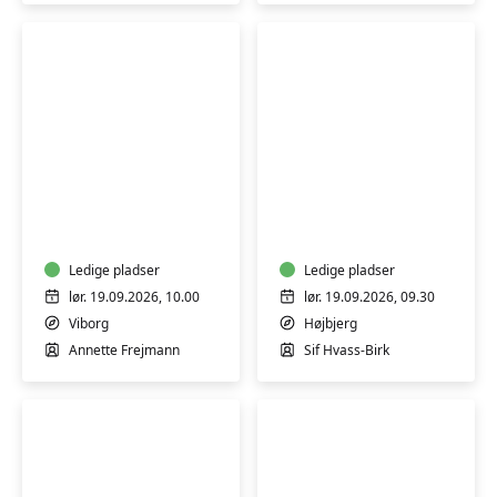
Procreate
Sy
-
dit
lær
eget
digital
undertøj
tegning
Ledige pladser
-
Ledige pladser
på
weekendkursus
lør. 19.09.2026, 10.00
lør. 19.09.2026, 09.30
iPad
-
Viborg
Højbjerg
Aarhus
Annette Frejmann
Sif Hvass-Birk