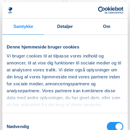
-
bækkenbundstræn
Viborg
Ledige pladser
Ledige pladser
man. 21.09.2026, 17.00
man. 21.09.2026, 15.45
Viborg
Viborg
Samtykke
Detaljer
Om
Jerqui Gil
Kirsten Koldbro
Denne hjemmeside bruger cookies
Vi bruger cookies til at tilpasse vores indhold og
annoncer, til at vise dig funktioner til sociale medier og til
at analysere vores trafik. Vi deler også oplysninger om
din brug af vores hjemmeside med vores partnere inden
Spansk
Sushiworkshop
for sociale medier, annonceringspartnere og
for
for
analysepartnere. Vores partnere kan kombinere disse
begyndere
begyndere
data med andre oplysninger, du har givet dem, eller som
1
de har indsamlet fra din brug af deres tjenester.
-
Ledige pladser
Ledige pladser
Viborg
man. 21.09.2026, 18.45
tirs. 22.09.2026, 16.00
Samtykkevalg
Viborg
Viborg
Nødvendig
Jerqui Gil
Nikki He