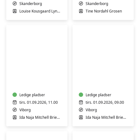
øvede
let
Skanderborg
Skanderborg
øvede
Louise Kousgaard Lyngaae
Tine Nordahl Grosen
Blid
Blid
og
yoga
hensyntagende
-
yoga
for
(H)
Ledige pladser
styrke
Ledige pladser
og
tirs. 01.09.2026, 11.00
tirs. 01.09.2026, 09.00
velvære
Viborg
Viborg
Ida Naja Mitchell Brieghel
Ida Naja Mitchell Brieghel