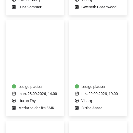
indad
Luna Sommer
Gweneth Greenwood
Guidet
Lær
rundvisning
at
på
sy
Statens
dit
Museum
Ledige pladser
eget
Ledige pladser
for
tøj
man. 28.09.2026, 14.00
tirs. 29.09.2026, 19.00
Kunst
–
Hurup Thy
Viborg
Thy
kursus
Medarbejder fra SMK
Birthe Aarøe
i
beklædningssyning