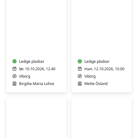
Qi
Naturhøjskole
Gong
for
-
børn
Sheng
og
Zhen
Ledige pladser
"bedster"
Ledige pladser
meditation
lør. 10.10.2026, 12.40
man. 12.10.2026, 10.00
i
Viborg
Viborg
bevægelse/ro
Birgitta-Maria Lohse
Mette Ósland
-
weekend