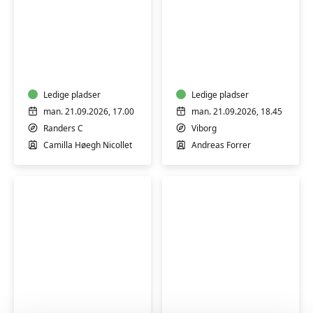
Spansk
Tysk
for
for
begyndere
begyndere
1
1
-
Ledige pladser
-
Ledige pladser
Randers
Viborg
man. 21.09.2026, 17.00
man. 21.09.2026, 18.45
Randers C
Viborg
Camilla Høegh Nicollet
Andreas Forrer
Spansk
Yoga
for
og
øvede
hypopressiv