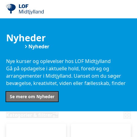
Nyheder
Kurser
Nyheder
Nye kurser og oplevelser hos LOF Midtjylland
Gå på opdagelse i aktuelle hold, foredrag og
arrangementer i Midtjylland. Uanset om du søger
bevægelse, kreativitet, viden eller fællesskab, finder
du her nye muligheder tæt på dig.
Se mere om Nyheder
Kategorier & filtrer