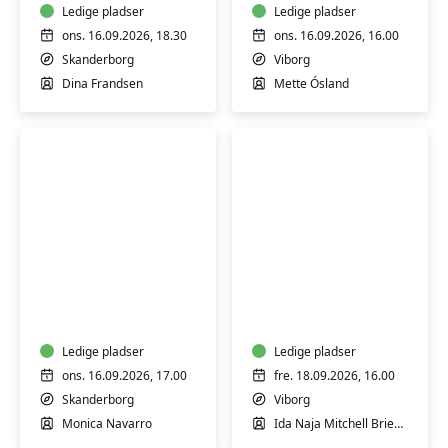
-
Ledige pladser
bål
Ledige pladser
Skanderborg
ons. 16.09.2026, 18.30
ons. 16.09.2026, 16.00
Skanderborg
Viborg
Dina Frandsen
Mette Ósland
Lær
Workshop:
at
Åndedræt
lave
mexicansk
mad
Ledige pladser
Ledige pladser
ons. 16.09.2026, 17.00
fre. 18.09.2026, 16.00
Skanderborg
Viborg
Monica Navarro
Ida Naja Mitchell Brieghel