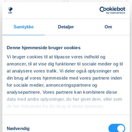
-
bækkenbundstræn
Viborg
Ledige pladser
Ledige pladser
man. 21.09.2026, 17.00
man. 21.09.2026, 15.45
Viborg
Viborg
Samtykke
Detaljer
Om
Jerqui Gil
Kirsten Koldbro
Denne hjemmeside bruger cookies
Vi bruger cookies til at tilpasse vores indhold og
annoncer, til at vise dig funktioner til sociale medier og til
at analysere vores trafik. Vi deler også oplysninger om
din brug af vores hjemmeside med vores partnere inden
Spansk
Sushiworkshop
for sociale medier, annonceringspartnere og
for
for
analysepartnere. Vores partnere kan kombinere disse
begyndere
begyndere
data med andre oplysninger, du har givet dem, eller som
1
de har indsamlet fra din brug af deres tjenester.
-
Ledige pladser
Ledige pladser
Viborg
man. 21.09.2026, 18.45
tirs. 22.09.2026, 16.00
Samtykkevalg
Viborg
Viborg
Nødvendig
Jerqui Gil
Nikki He