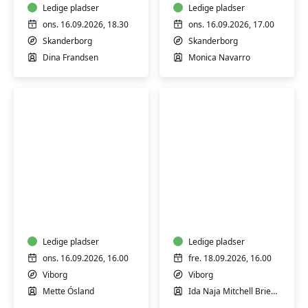
-
Ledige pladser
mad
Ledige pladser
Skanderborg
ons. 16.09.2026, 18.30
ons. 16.09.2026, 17.00
Skanderborg
Skanderborg
Dina Frandsen
Monica Navarro
Sankekursus
Workshop:
med
Åndedræt
madlavning
på
bål
Ledige pladser
Ledige pladser
ons. 16.09.2026, 16.00
fre. 18.09.2026, 16.00
Viborg
Viborg
Mette Ósland
Ida Naja Mitchell Brieghel