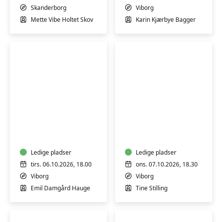
Skanderborg
Skanderborg
Viborg
Mette Vibe Holtet Skov
Karin Kjærbye Bagger
Danske
Akrylmaleri
litterære
for
klassikere
begyndere/let
øvede
Ledige pladser
Ledige pladser
tirs. 06.10.2026, 18.00
ons. 07.10.2026, 18.30
Viborg
Viborg
Emil Damgård Hauge
Tine Stilling