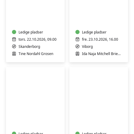
Keramik:
Workshop:
Formiddagskursus
Restorativ
i
yoga
drejning
for
-
Ledige pladser
krop,
Ledige pladser
teknik
sind
tors. 22.10.2026, 09.00
fre. 23.10.2026, 16.00
og
og
Skanderborg
Viborg
formsprog
sjæl
Tine Nordahl Grosen
Ida Naja Mitchell Brieghel
Halloween-
Doodling
masker
for
for
alle
børn
Ledige pladser
Ledige pladser