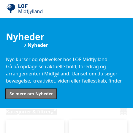
Nyheder
Kurser
Nyheder
Nye kurser og oplevelser hos LOF Midtjylland
Gå på opdagelse i aktuelle hold, foredrag og
arrangementer i Midtjylland. Uanset om du søger
bevægelse, kreativitet, viden eller fællesskab, finder
du her nye muligheder tæt på dig.
Se mere om Nyheder
Kategorier & filtrer