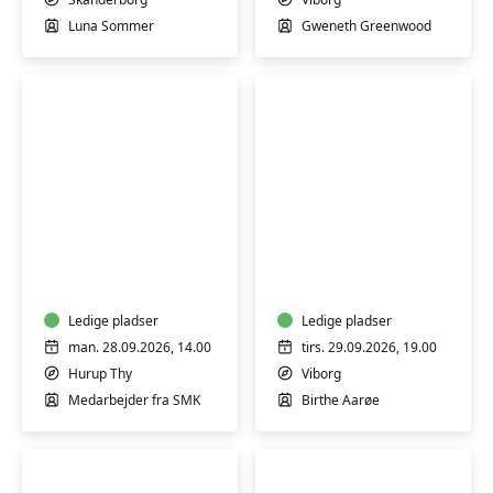
indad
Luna Sommer
Gweneth Greenwood
Guidet
Lær
rundvisning
at
på
sy
Statens
dit
Museum
Ledige pladser
eget
Ledige pladser
for
tøj
man. 28.09.2026, 14.00
tirs. 29.09.2026, 19.00
Kunst
–
Hurup Thy
Viborg
Thy
kursus
Medarbejder fra SMK
Birthe Aarøe
i
beklædningssyning