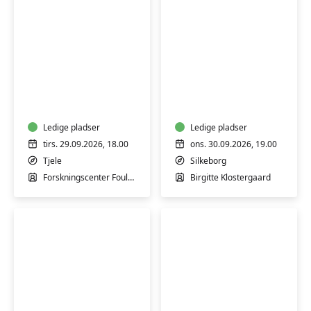
Besøg
Nysgerrighed
på
kender
Forskningscenter
ingen
Foulum
alder
Ledige pladser
–
Ledige pladser
Sådan
tirs. 29.09.2026, 18.00
ons. 30.09.2026, 19.00
holder
Tjele
Silkeborg
du
Forskningscenter Foulum
Birgitte Klostergaard
hjernen
i
gang
hele
livet
-
Silkeborg
Chokolade-