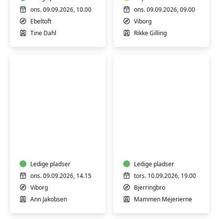
smertelindring
(H)
ons. 09.09.2026, 10.00
ons. 09.09.2026, 09.00
Ebeltoft
Viborg
Tine Dahl
Rikke Gilling
SMART-
Smage-
træning
aften
-
hos
hjernetræning
Mammen
Ledige pladser
Ost
Ledige pladser
og
ons. 09.09.2026, 14.15
tors. 10.09.2026, 19.00
Deli
Viborg
Bjerringbro
Ann Jakobsen
Mammen Mejerierne