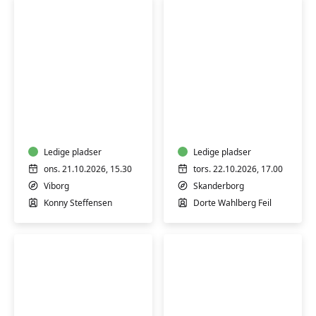
Varmtvandsgymnastik
Workshop
-
i
skånsom
Craft-
træning
psykologi
for
Ledige pladser
-
Ledige pladser
alle
Skanderborg
ons. 21.10.2026, 15.30
tors. 22.10.2026, 17.00
Viborg
Skanderborg
Konny Steffensen
Dorte Wahlberg Feil