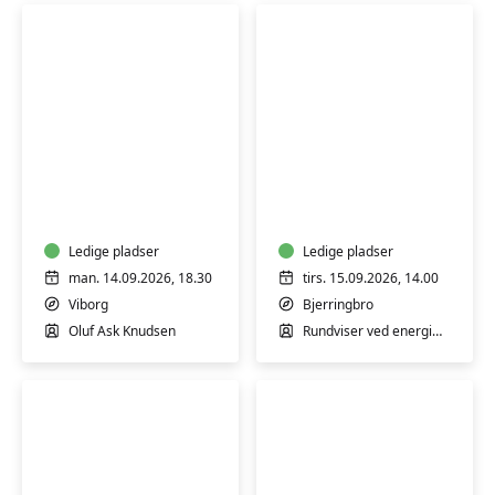
Yoga
Guidet
for
rundvisning
mænd
på
Energimuseet
Ledige pladser
Ledige pladser
man. 14.09.2026, 18.30
tirs. 15.09.2026, 14.00
Viborg
Bjerringbro
Oluf Ask Knudsen
Rundviser ved energimuseet