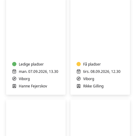
Hensyntagende
Blid
træning
mindful
for
yoga
dig
med
Ledige pladser
Få pladser
osteoporose
man. 07.09.2026, 13.30
tirs. 08.09.2026, 12.30
(H)
Viborg
Viborg
Hanne Fejerskov
Rikke Gilling