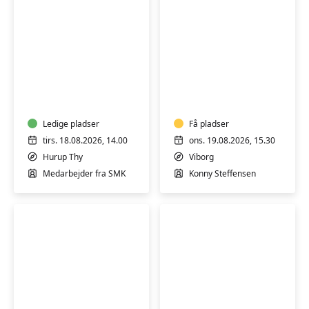
Guidet
Varmtvandsgymnas
rundvisning
-
på
skånsom
Statens
træning
Museum
Ledige pladser
for
Få pladser
for
alle
tirs. 18.08.2026, 14.00
ons. 19.08.2026, 15.30
Kunst
Hurup Thy
Viborg
Thy
Medarbejder fra SMK
Konny Steffensen
Varmtvandsgymnastik
Digital