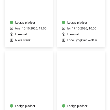
Foredrag
Workshop
v/
i
Billedkunstner
ansigtsmaling
Niels
Frank
Ledige pladser
Ledige pladser
tors. 15.10.2026, 19.00
lør. 17.10.2026, 10.00
Hammel
Hammel
Niels Frank
Lone Lyngkjær Wolf Kirkegaard
Byvandring
Keramik-
ved
kursus:
Viborg
Skab
Idrætshøjskole
i
Ledige pladser
ler
Ledige pladser