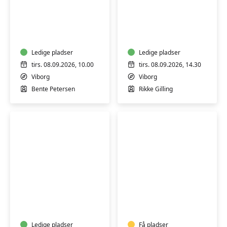
Seniormotion
Yin
MK
yoga
Ledige pladser
Ledige pladser
tirs. 08.09.2026, 10.00
tirs. 08.09.2026, 14.30
Viborg
Viborg
Bente Petersen
Rikke Gilling
Hensyntagende
Yoga
bevægelse,
for
afspænding
seniorer
og
Ledige pladser
Få pladser