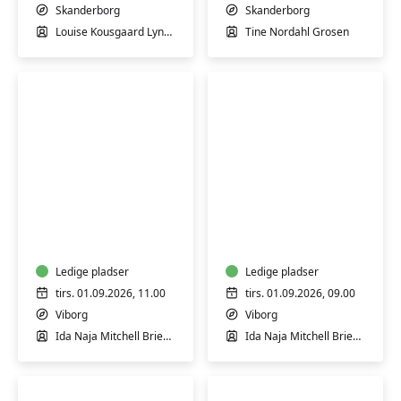
øvede
let
Skanderborg
Skanderborg
øvede
Louise Kousgaard Lyngaae
Tine Nordahl Grosen
Blid
Blid
og
yoga
hensyntagende
-
yoga
for
(H)
Ledige pladser
styrke
Ledige pladser
og
tirs. 01.09.2026, 11.00
tirs. 01.09.2026, 09.00
velvære
Viborg
Viborg
Ida Naja Mitchell Brieghel
Ida Naja Mitchell Brieghel