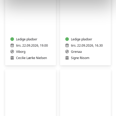
Mindfulness
Kursus
og
i
blid
freeform-
bevægelse
strik
-
Ledige pladser
(SOLA)
Ledige pladser
kvinder
-
tirs. 22.09.2026, 19.00
tirs. 22.09.2026, 16.30
(H)
Grenå
Viborg
Grenaa
Cecilie Lærke Nielsen
Signe Riisom
Grøn
Fotokursus
madlavning
for