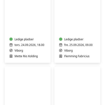
Bodyflow
-
Slægtsforskning
styrk
din
egen
Ledige pladser
Ledige pladser
krop
tors. 24.09.2026, 18.00
fre. 25.09.2026, 09.00
og
Viborg
Viborg
find
Mette Riis Kolding
Flemming Fabricius
ro
i
sindet
Lav
Tai