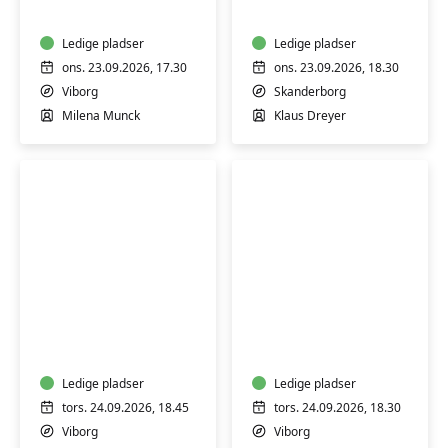
begyndere
-
Ledige pladser
lær
Ledige pladser
teknik
ons. 23.09.2026, 17.30
ons. 23.09.2026, 18.30
og
Viborg
Skanderborg
billederedigering
Milena Munck
Klaus Dreyer
Spansk
Surdejsbagning
konversation
-
med
lær
samtale
at
og
Ledige pladser
bage
Ledige pladser
læsning
brød
tors. 24.09.2026, 18.45
tors. 24.09.2026, 18.30
-
og
Viborg
Viborg