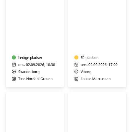
Keramik-
Yin
kursus:
yoga
Skab
i
ler
Ledige pladser
Få pladser
ons. 02.09.2026, 10.30
ons. 02.09.2026, 17.00
Skanderborg
Viborg
Tine Nordahl Grosen
Louise Marcussen