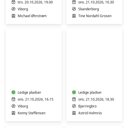
tirs. 20.10.2026, 19.00
ons. 21.10.2026, 10.30
Viborg
Skanderborg
Michael Øhrstrøm
Tine Nordahl Grosen
Varmtvandsgymnastik
Det
-
kreative
skånsom
Tekstilsnedkeri
træning
-
for
Ledige pladser
Bjerringbro
Ledige pladser
alle
ons. 21.10.2026, 16.15
ons. 21.10.2026, 18.30
Viborg
Bjerringbro
Konny Steffensen
Astrid Holmriis