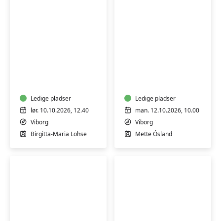
Qi
Naturhøjskole
Gong
for
-
børn
Sheng
og
Zhen
Ledige pladser
"bedster"
Ledige pladser
meditation
lør. 10.10.2026, 12.40
man. 12.10.2026, 10.00
i
Viborg
Viborg
bevægelse/ro
Birgitta-Maria Lohse
Mette Ósland
-
weekend