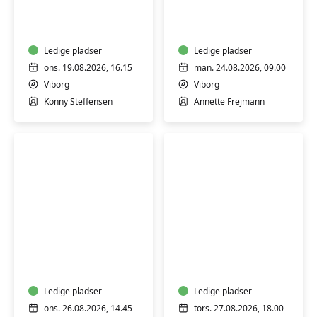
-
sikkerhed
skånsom
-
træning
bliv
for
Ledige pladser
mere
Ledige pladser
alle
tryg
ons. 19.08.2026, 16.15
man. 24.08.2026, 09.00
i
Viborg
Viborg
en
Konny Steffensen
Annette Frejmann
digital
hverdag
Keramik:
Keramik-
Drejekursus
kursus:
for
Drejekursus
begyndere
for
og
Ledige pladser
begyndere
Ledige pladser
let
og
ons. 26.08.2026, 14.45
tors. 27.08.2026, 18.00