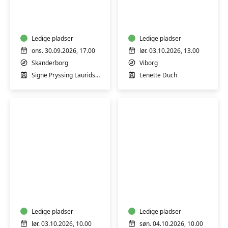
Hormonyoga
workshop
Ledige pladser
Ledige pladser
ons. 30.09.2026, 17.00
lør. 03.10.2026, 13.00
Skanderborg
Viborg
Signe Pryssing Lauridsen
Lenette Duch
Workshop:
Blomsterkursus:
Somatisk
Efterårsbuket
yoga
og
bevægelse
Ledige pladser
Ledige pladser
-
lør. 03.10.2026, 10.00
søn. 04.10.2026, 10.00