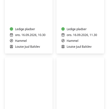
Senior-
Senior-
stærk
stærk
(H)
(H)
Ledige pladser
Ledige pladser
ons. 16.09.2026, 10.30
ons. 16.09.2026, 11.30
Hammel
Hammel
Louise Juul Balslev
Louise Juul Balslev
Italiensk
Lær
for
at
begyndere
lave
1
mexicansk