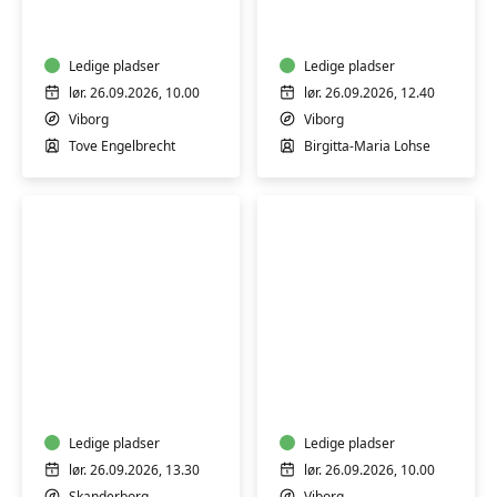
og
Chi
brænd
Relaxation
dine
-
egne
Ledige pladser
9
Ledige pladser
jydepotter
øvelser
lør. 26.09.2026, 10.00
lør. 26.09.2026, 12.40
med
-
Viborg
Viborg
Tove
weekend
Tove Engelbrecht
Birgitta-Maria Lohse
Engelbrecht
Meditativ
Batik
og
på
spirituel
genbrugstekstiler
saunagus
-
-
Ledige pladser
Viborg
Ledige pladser
En
lør. 26.09.2026, 13.30
lør. 26.09.2026, 10.00
rejse
Skanderborg
Viborg