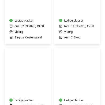
Nysgerrighed
Blid
kender
mindful
ingen
yoga
alder
–
Ledige pladser
Ledige pladser
Viborg
ons. 02.09.2026, 19.00
tors. 03.09.2026, 15.00
Viborg
Viborg
Birgitte Klostergaard
Anni C. Skou
Mindful
Yoga
yoga
for
seniorer
Ledige pladser
Ledige pladser