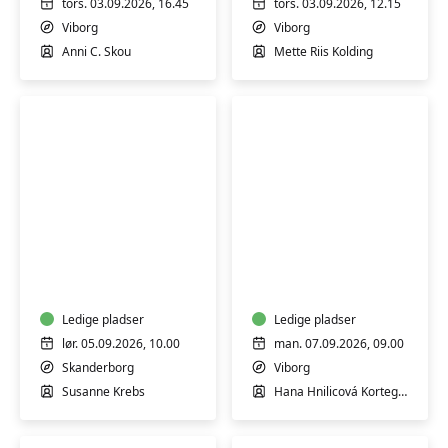
tors. 03.09.2026, 16.45
tors. 03.09.2026, 12.15
Viborg
Viborg
Anni C. Skou
Mette Riis Kolding
Akvarel
Yoga
weekend
for
-
alle
for
begyndere
Ledige pladser
Ledige pladser
og
lør. 05.09.2026, 10.00
man. 07.09.2026, 09.00
øvede
Skanderborg
Viborg
Susanne Krebs
Hana Hnilicová Kortegaard