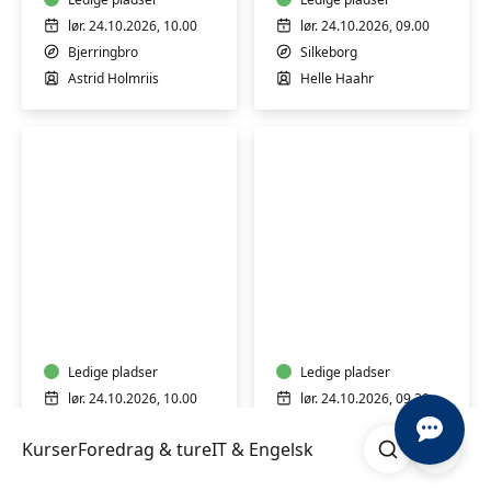
og
voksne
lør. 24.10.2026, 10.00
lør. 24.10.2026, 09.00
-
Bjerringbro
Silkeborg
Bjerringbro
Astrid Holmriis
Helle Haahr
Batik
Upcycling
på
-
genbrugstekstiler
giv
-
tekstiler
Langå
Ledige pladser
nyt
Ledige pladser
liv
lør. 24.10.2026, 10.00
lør. 24.10.2026, 09.30
med
Langå
Viborg
Søg
Åben me
kreativ
Kurser
Foredrag & ture
IT & Engelsk
Gweneth Greenwood
Birthe Aarøe
syning