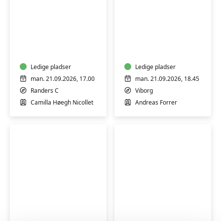
Spansk
Tysk
for
for
begyndere
begyndere
1
1
-
Ledige pladser
-
Ledige pladser
Randers
Viborg
man. 21.09.2026, 17.00
man. 21.09.2026, 18.45
Randers C
Viborg
Camilla Høegh Nicollet
Andreas Forrer
Spansk
Yoga
for
og
øvede
hypopressiv