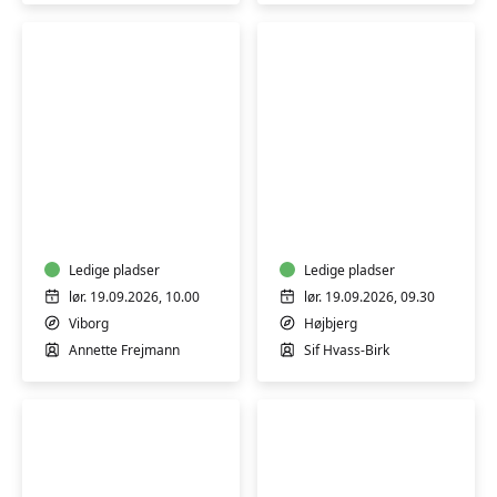
Procreate
Sy
-
dit
lær
eget
digital
undertøj
tegning
Ledige pladser
-
Ledige pladser
på
weekendkursus
lør. 19.09.2026, 10.00
lør. 19.09.2026, 09.30
iPad
-
Viborg
Højbjerg
Aarhus
Annette Frejmann
Sif Hvass-Birk