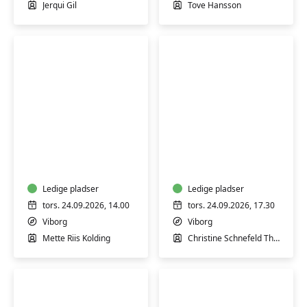
Viborg
boller
Jerqui Gil
Tove Hansson
Hensyntagende
Fransk
yoga
for
(H)
begyndere
1
Ledige pladser
-
Ledige pladser
Viborg
tors. 24.09.2026, 14.00
tors. 24.09.2026, 17.30
Viborg
Viborg
Mette Riis Kolding
Christine Schnefeld Therkelsen