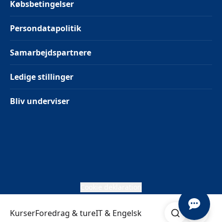
Købsbetingelser
Persondatapolitik
Samarbejdspartnere
Ledige stillinger
Bliv underviser
Cookie deklaration
Søg
Åben me
Kurser
Foredrag & ture
IT & Engelsk