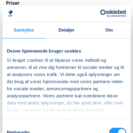
Brugt håndklæde
Priser
Arbejdstøj der må blive beskidt
Almen
Forklæde
DKK 1.830,00
Samtykke
Detaljer
Om
Info
Denne hjemmeside bruger cookies
Nummer
Vi bruger cookies til at tilpasse vores indhold og
6376070
annoncer, til at vise dig funktioner til sociale medier og til
Første mødegang
at analysere vores trafik. Vi deler også oplysninger om
lørdag 29.08.2026, kl. 09.00 - 15.00
din brug af vores hjemmeside med vores partnere inden
for sociale medier, annonceringspartnere og
Sidste mødegang
analysepartnere. Vores partnere kan kombinere disse
søndag 13.09.2026, kl. 09.00 - 12.30
data med andre oplysninger, du har givet dem, eller som
Antal mødegange
de har indsamlet fra din brug af deres tjenester.
3
mødegange
Samtykkevalg
Adresse
Nødvendig