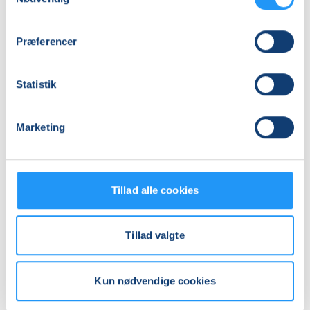
Vestermølle, Oddervej 80, 8660
, Skanderborg
(LOF
Keramikskolen)
Præferencer
Se på kort
Praktiske oplysninger
Statistik
Mødegange
Marketing
Tillad alle cookies
Tillad valgte
Relaterede hold
Kun nødvendige cookies