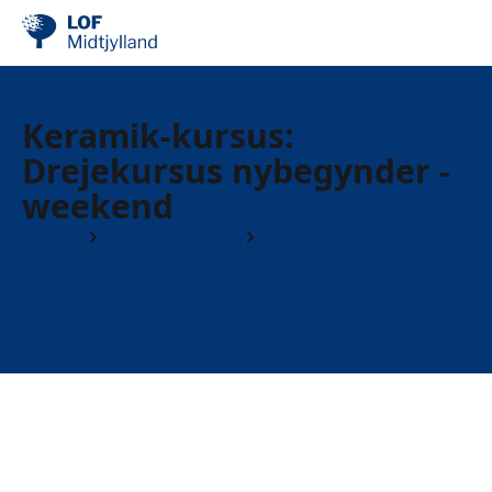
Keramik-kursus:
Drejekursus nybegynder -
weekend
Kurser
Kreative kurser
Keramik i Skanderborg