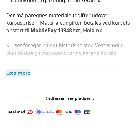
introduktion til glasering af din keramik.
Der må påregnes materialeudgifter udover
kursusprisen. Materialeudgiften betales ved kursets
opstart til
MobilePay 13948 txt; Hold nr.
Kurset foregår på det historiske sted Vestermølle,
Skanderborg i vort eget skønne keramiklokale.
Der er gode parkeringspladser tilgængelig på
Læs mere
Vestermølle.
LOF har flere gode workshops/weekendkurser, som
er værd at køre efter. Se vores weekendkurser
her
Indlæser frie pladser...
Materialeudgifter til ler o.lign. må påregnes og er
Betal med
ikke inkluderet i kursusprisen.
Medbring evt.: