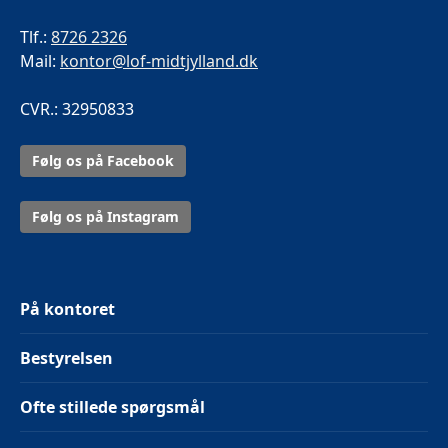
Tlf.:
8726 2326
Mail:
kontor@lof-midtjylland.dk
CVR.: 32950833
Følg os på Facebook
Følg os på Instagram
På kontoret
Bestyrelsen
Ofte stillede spørgsmål