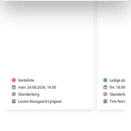
Keramik:
Keramik,
Drejekursus
mokka
for
og
begyndere
bobler
og
Venteliste
Ledige plads
let
man. 24.08.2026, 16.00
fre. 18.09.20
øvede
Skanderborg
Skanderborg
Louise Kousgaard Lyngaae
Tine Nordah