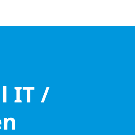
 IT /
en