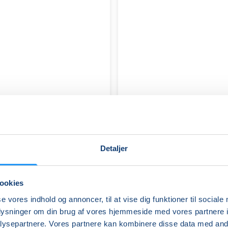
Detaljer
ookies
FVU
se vores indhold og annoncer, til at vise dig funktioner til sociale
(ÆS)
oplysninger om din brug af vores hjemmeside med vores partnere i
Digital
ysepartnere. Vores partnere kan kombinere disse data med andr