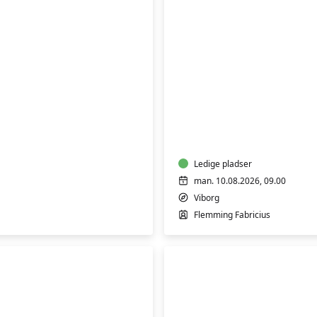
FVU
(ÆS)
Digital
IT
-
Bærbar
PC
Ledige pladser
-
man. 10.08.2026, 09.00
Start/Trin
Viborg
1-
Flemming Fabricius
2