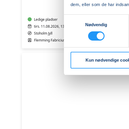
IT
dem, eller som de har indsaml
-
Bærbar
Samtykkevalg
PC
Ledige pladser
Nødvendig
-
tirs. 11.08.2026, 13.00
Trin
Stoholm Jyll
1
Flemming Fabricius
&
2
Kun nødvendige coo