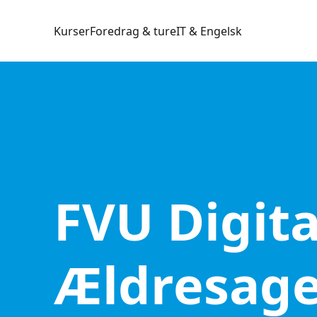
Kurser
Foredrag & ture
IT & Engelsk
FVU Digital
Ældresag