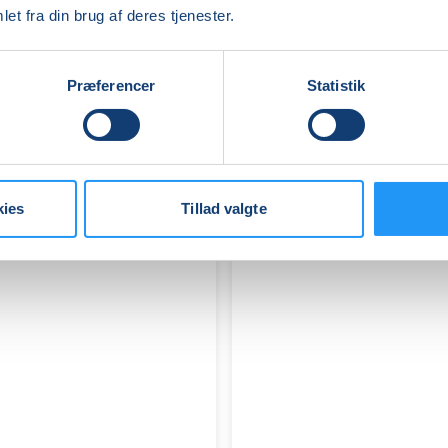
IT
et fra din brug af deres tjenester.
-
iPhone
og
Ledige pladser
Præferencer
Statistik
iPad
tirs. 11.08.2026, 09.00
trin
Løgstrup
1-
Annette Frejmann
2
kies
Tillad valgte