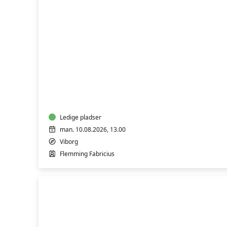
FVU
(ÆS)
Digital
IT
-
Bærbar
PC
Ledige pladser
-
man. 10.08.2026, 13.00
Trin
Viborg
1
Flemming Fabricius
&
2