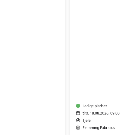
FVU
(ÆS)
Digital
IT
-
Bærbar
PC
Ledige pladser
-
tirs. 18.08.2026, 09.00
Start/Trin
Tjele
1
Flemming Fabricius