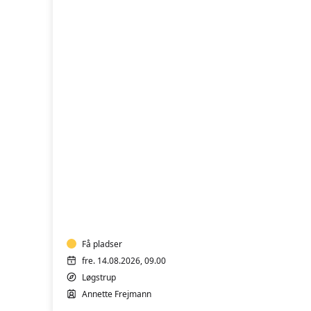
FVU
(ÆS)
Digital
IT
-
Bærbar
PC
Få pladser
-
fre. 14.08.2026, 09.00
Start/Trin
Løgstrup
1-
Annette Frejmann
2