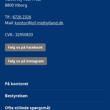
8800 Viborg
Tlf.:
8726 2326
Mail:
kontor@lof-midtjylland.dk
CVR.: 32950833
Følg os på Facebook
Følg os på Instagram
På kontoret
Bestyrelsen
Ofte stillede spørgsmål