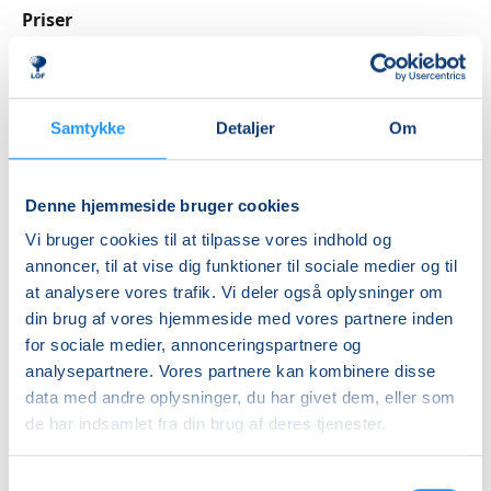
Kursusforløbet består af 4 trin, hvor du starter på det
Priser
niveau, der passer bedst til dig. Der er ingen krav til
Kontakt os for
særlige IT-kundskaber for at deltage i FVU Digital.
nærmere aftale
Hvert trin kan afsluttes med en vurdering, og efter 4.
trin kan afsluttes med en prøve. Det er helt frivilligt
DKK 0,00
Samtykke
Detaljer
Om
om du ønsker at deltage i disse.
Info
Denne hjemmeside bruger cookies
Nummer
Vi bruger cookies til at tilpasse vores indhold og
6314311
annoncer, til at vise dig funktioner til sociale medier og til
at analysere vores trafik. Vi deler også oplysninger om
Første mødegang
din brug af vores hjemmeside med vores partnere inden
tirsdag 18.08.2026, kl. 09.00 - 12.00
for sociale medier, annonceringspartnere og
Sidste mødegang
analysepartnere. Vores partnere kan kombinere disse
data med andre oplysninger, du har givet dem, eller som
tirsdag 06.10.2026, kl. 09.00 - 12.00
de har indsamlet fra din brug af deres tjenester.
Antal mødegange
8
mødegange
Samtykkevalg