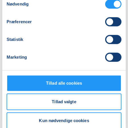
Adresse
Nødvendig
Sundgaards Hus, Østergade 34, 8830
, Tjele
(Cafeteriet)
Præferencer
Se på kort
Statistik
Praktiske oplysninger
Mødegange
Marketing
Tillad alle cookies
Tillad valgte
Relaterede hold
Kun nødvendige cookies