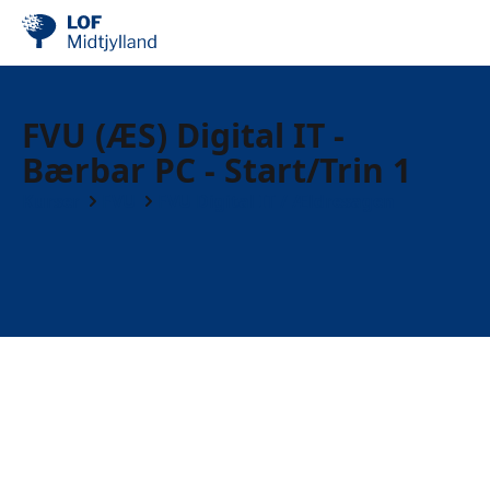
FVU (ÆS) Digital IT -
Bærbar PC - Start/Trin 1
Kurser
FVU
FVU Digital IT / Ældresagen