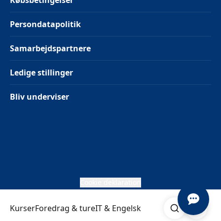
Købsbetingelser
Persondatapolitik
Samarbejdspartnere
Ledige stillinger
Bliv underviser
Cookie deklaration
Søg
Åben me
Kurser
Foredrag & ture
IT & Engelsk