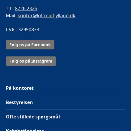
Tlf.:
8726 2326
Mail:
kontor@lof-midtjylland.dk
CVR.: 32950833
Følg os på Facebook
Følg os på Instagram
På kontoret
Bestyrelsen
Ofte stillede spørgsmål