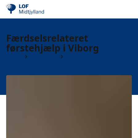
Færdselsrelateret
førstehjælp i Viborg
Kurser
Førstehjælp
Førstehjælp Viborg