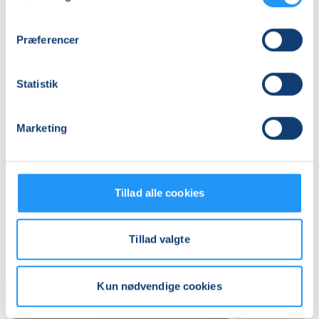
LOF Midtjylland, Vævervej 10c, 1 sal, 8800
, Viborg
(Lokale 5)
Se på kort
Præferencer
Praktiske oplysninger
Statistik
Mødegange
Marketing
Tillad alle cookies
Tillad valgte
Relaterede hold
Kun nødvendige cookies