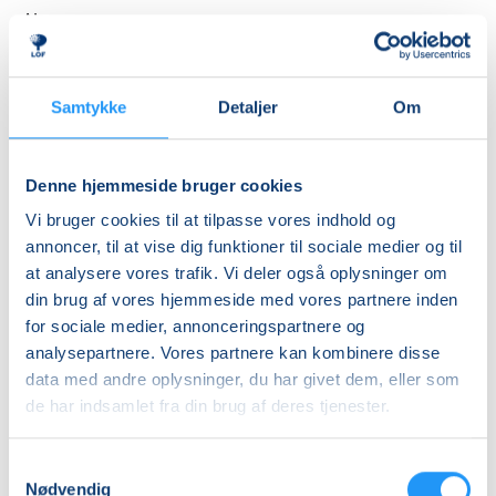
Almen
DKK 510,00
Pensionist (kun
Samtykke
Detaljer
Om
Viborg Kommune)
DKK 450,00
Denne hjemmeside bruger cookies
Info
Vi bruger cookies til at tilpasse vores indhold og
annoncer, til at vise dig funktioner til sociale medier og til
Nummer
at analysere vores trafik. Vi deler også oplysninger om
6482010
din brug af vores hjemmeside med vores partnere inden
Mødegang
for sociale medier, annonceringspartnere og
analysepartnere. Vores partnere kan kombinere disse
søndag 04.10.2026, kl. 09.00 - 17.30
data med andre oplysninger, du har givet dem, eller som
Antal mødegange
de har indsamlet fra din brug af deres tjenester.
1
mødegang
Adresse
Samtykkevalg
Nødvendig