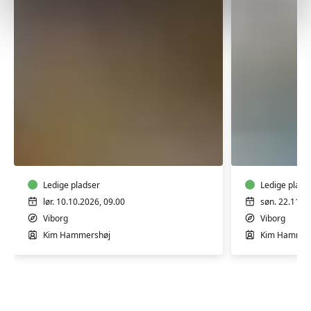
Færdselsrelateret
Færdselsr
førstehjælp
førstehjæ
i
i
Viborg
Viborg
Ledige pladser
Ledige plads
lør. 10.10.2026, 09.00
søn. 22.11.2
Viborg
Viborg
Kim Hammershøj
Kim Hammer