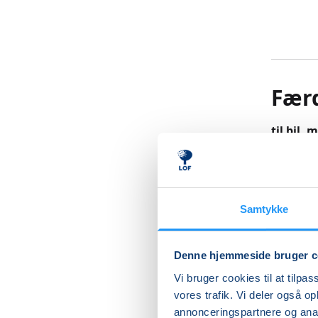
Færd
til bil, 
Alle, som
førstehj
”Færdsels
Samtykke
På kurse
Denne hjemmeside bruger c
bruge en
rygskade
Vi bruger cookies til at tilpas
Kurset e
vores trafik. Vi deler også 
kørekort
annonceringspartnere og anal