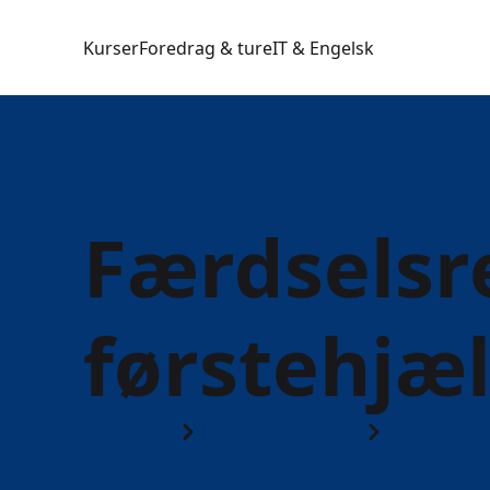
Kurser
Foredrag & ture
IT & Engelsk
Færdselsr
førstehjæl
Kurser
Førstehjælp
Førsteh