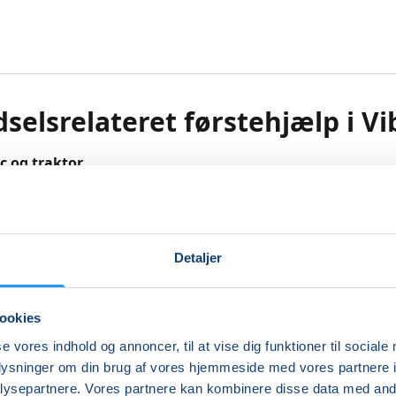
selsrelateret førstehjælp i V
mc og traktor
 tager kørekort første gang, skal have et lovpligtigt 8 timer
ælpskursus bestående af modulerne ”Førstehjælp til hjerte
Detaljer
relateret førstehjælp til bil, mc og traktor”.
t lærer du bl.a. at give kunstigt åndedræt og hjertemassage
ookies
 hjertestarter, samt førstehjælpen til hovedskader, nakke o
r, blødninger og brud.
se vores indhold og annoncer, til at vise dig funktioner til sociale
r åbent for alle, som ønsker et førstehjælpskursus, og altså
oplysninger om din brug af vores hjemmeside med vores partnere i
selever.
ysepartnere. Vores partnere kan kombinere disse data med andr