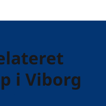
elateret
p i Viborg
jælp Viborg