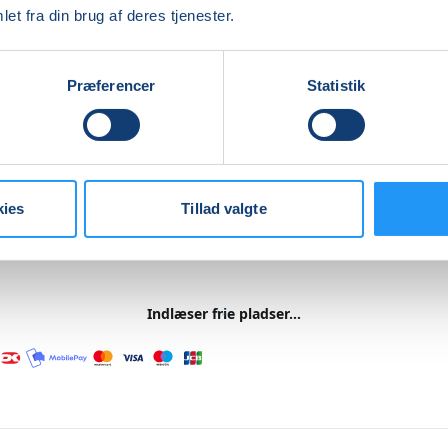
et fra din brug af deres tjenester.
edes elektronisk bevis godkendt af Dansk Førstehjælps Råd
t være 1 år gammelt, den dag du går til køreprøve.
Præferencer
Statistik
at kurset ikke gælder til knallertkørekort)
madpakke og drikkevarer - der er mulighed for opbevaring
. Kaffe, the og chokolade kan købes.
kies
Tillad valgte
re
Indlæser frie pladser...