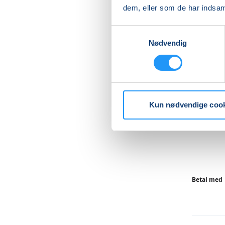
dem, eller som de har indsaml
Der udst
må højes
Samtykkevalg
Nødvendig
(Bemærk 
Husk en 
køleskab
Kun nødvendige coo
Læs me
Betal med