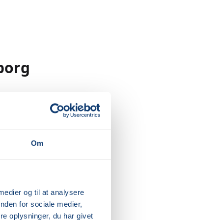
iborg
s
stop” og
Om
, at
g
 medier og til at analysere
 ikke kun
nden for sociale medier,
e oplysninger, du har givet