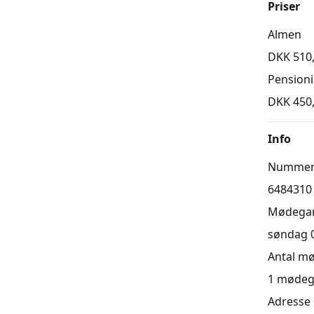
Priser
Almen
DKK 510
Pension
DKK 450
Info
Numme
6484310
Mødega
søndag 08
Antal m
1
mødeg
Adresse