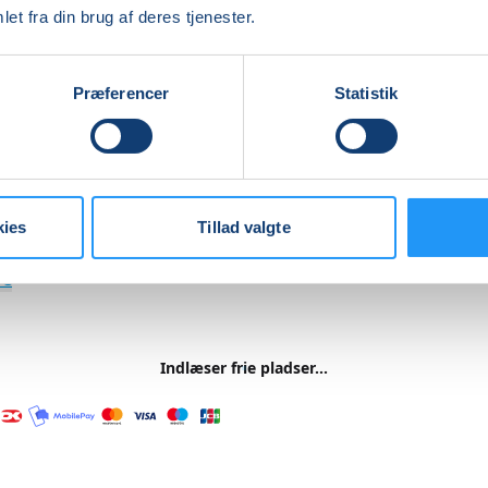
et fra din brug af deres tjenester.
edes elektronisk bevis godkendt af Dansk Førstehjælps Råd
t være 1 år gammelt, den dag du går til køreprøve.
Præferencer
Statistik
at kurset ikke gælder til knallertkørekort)
madpakke og drikkevarer - der er mulighed for opbevaring
. Kaffe, the og chokolade kan købes.
kies
Tillad valgte
re
Indlæser frie pladser...