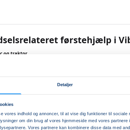
selsrelateret førstehjælp i V
mc og traktor
 tager kørekort første gang, skal have et lovpligtigt 8 timer
ælpskursus bestående af modulerne ”Førstehjælp til hjerte
Detaljer
relateret førstehjælp til bil, mc og traktor”.
t lærer du bl.a. at give kunstigt åndedræt og hjertemassage
ookies
 hjertestarter, samt førstehjælpen til hovedskader, nakke o
r, blødninger og brud.
se vores indhold og annoncer, til at vise dig funktioner til sociale
r åbent for alle, som ønsker et førstehjælpskursus, og altså
oplysninger om din brug af vores hjemmeside med vores partnere i
selever.
ysepartnere. Vores partnere kan kombinere disse data med andr