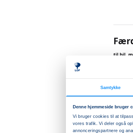
Færd
til bil, 
Alle, som
førstehj
”Færdsels
Samtykke
På kurse
Denne hjemmeside bruger c
bruge en
rygskade
Vi bruger cookies til at tilpas
Kurset e
vores trafik. Vi deler også 
kørekort
annonceringspartnere og anal