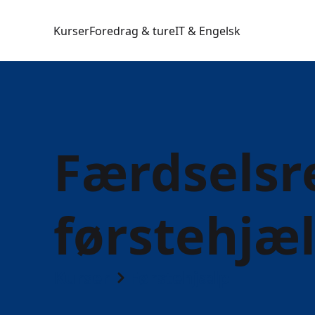
Kurser
Foredrag & ture
IT & Engelsk
Færdselsr
førstehjæl
Kurser
Førstehjælp