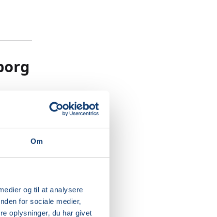
iborg
s
stop” og
Om
, at
g
 medier og til at analysere
 ikke kun
nden for sociale medier,
e oplysninger, du har givet