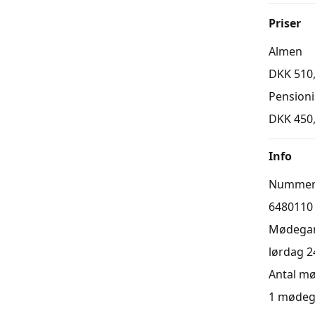
Priser
Almen
DKK 510
Pension
DKK 450
Info
Numme
6480110
Mødega
lørdag 24
Antal m
1
mødeg