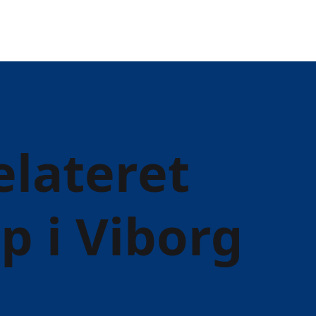
elateret
p i Viborg