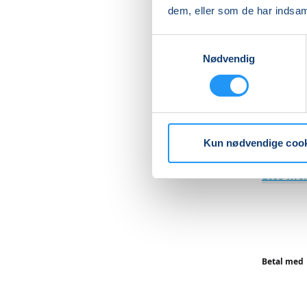
dem, eller som de har indsaml
Der udst
må højes
Samtykkevalg
Nødvendig
(Bemærk 
Husk en 
køleskab
Kun nødvendige coo
Læs me
Betal med