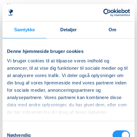
Almen
DKK 510,00
Pensionist (kun
Samtykke
Detaljer
Om
Viborg Kommune)
DKK 450,00
Denne hjemmeside bruger cookies
Info
Vi bruger cookies til at tilpasse vores indhold og
annoncer, til at vise dig funktioner til sociale medier og til
Nummer
at analysere vores trafik. Vi deler også oplysninger om
6384110
din brug af vores hjemmeside med vores partnere inden
Mødegang
for sociale medier, annonceringspartnere og
analysepartnere. Vores partnere kan kombinere disse
søndag 13.09.2026, kl. 09.00 - 17.30
data med andre oplysninger, du har givet dem, eller som
Antal mødegange
de har indsamlet fra din brug af deres tjenester.
1
mødegang
Adresse
Samtykkevalg
Nødvendig