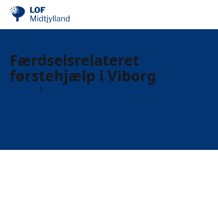
Færdselsrelateret
førstehjælp i Viborg
Kurser
Førstehjælp