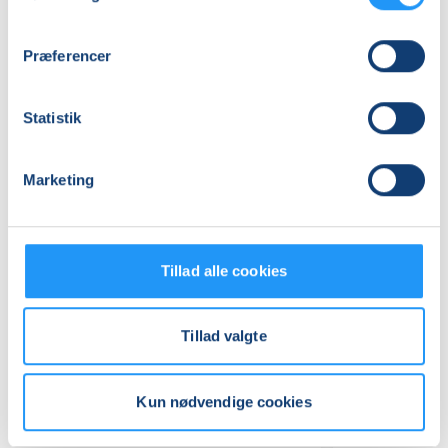
LOF Midtjylland, Vævervej 10c, 1 sal, 8800
, Viborg
(Lokale 5)
Se på kort
Præferencer
Praktiske oplysninger
Statistik
Mødegange
Marketing
Tillad alle cookies
Tillad valgte
Relaterede hold
Kun nødvendige cookies