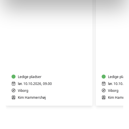
Færdselsrelateret
Færdselsr
førstehjælp
førstehjæ
i
i
Viborg
Viborg
Ledige pladser
Ledige plads
lør. 10.10.2026, 09.00
lør. 10.10.20
Viborg
Viborg
Kim Hammershøj
Kim Hammer