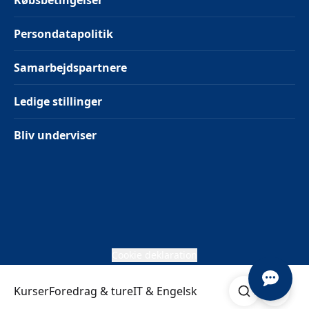
Købsbetingelser
Persondatapolitik
Samarbejdspartnere
Ledige stillinger
Bliv underviser
Cookie deklaration
Søg
Åben me
Kurser
Foredrag & ture
IT & Engelsk