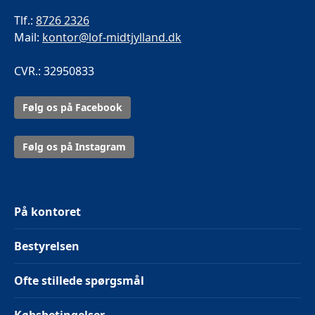
Tlf.:
8726 2326
Mail:
kontor@lof-midtjylland.dk
CVR.: 32950833
Følg os på Facebook
Følg os på Instagram
På kontoret
Bestyrelsen
Ofte stillede spørgsmål