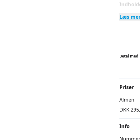
Indholde
Læs me
Ph
svi
Ad
hva
Sik
Betal med
AI 
nye
Hj
Sik
egn
Priser
Red
Almen
DKK 295
Info
Numme