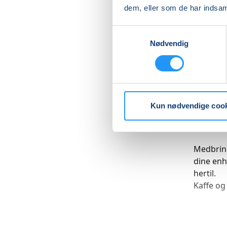
som give
dem, eller som de har indsaml
oplysnin
svindelt
Samtykkevalg
Nødvendig
På kursu
svindel.
hverdage
former f
Kun nødvendige coo
Vi vil ar
findes p
Medbring
dine enh
hertil.
Kaffe og