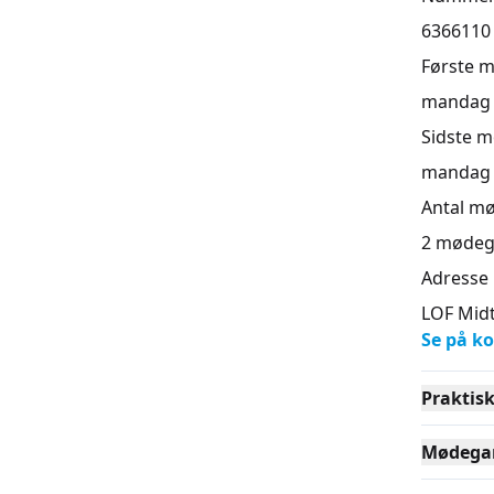
6366110
Første 
mandag 2
Sidste 
mandag 3
Antal m
2
mødeg
Adresse
LOF Midt
Se på ko
Praktis
Mødega