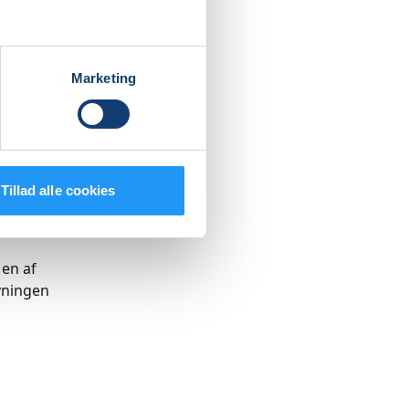
onlige
Marketing
l
italt i
este
Tillad alle cookies
, der
 en af
yningen