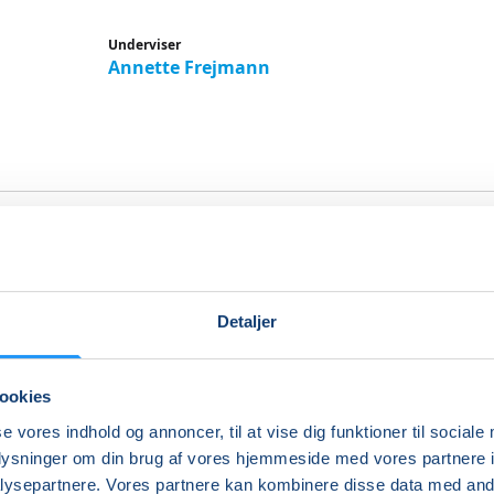
Underviser
Annette Frejmann
tal sikkerhed - bliv mere tryg 
tal hverdag
Detaljer
gså lagt mærke til, at det kan være svært at gennemskue, 
– og hvad der ikke er?
ookies
se vores indhold og annoncer, til at vise dig funktioner til sociale
dag får man en SMS, der ligner noget fra Dao, og den næs
oplysninger om din brug af vores hjemmeside med vores partnere i
 ser ud til at komme fra Skat – eller man får et telefonopkal
ysepartnere. Vores partnere kan kombinere disse data med andr