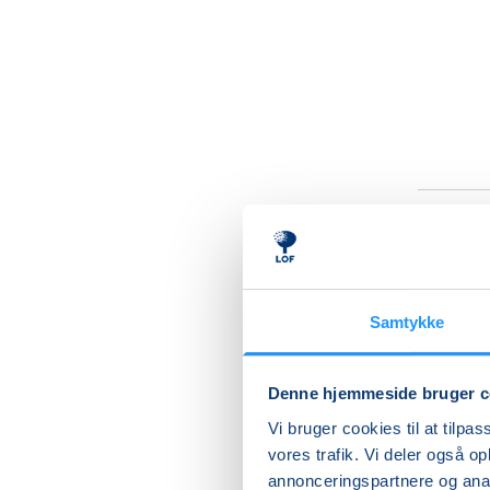
Digi
digi
Samtykke
Har du o
er ægte 
Denne hjemmeside bruger c
Vi bruger cookies til at tilpas
Den ene 
vores trafik. Vi deler også 
mail, der
annonceringspartnere og anal