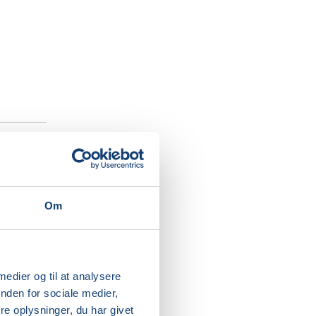
i en
Om
hvad der
 medier og til at analysere
te dag en
nden for sociale medier,
d fra en,
e oplysninger, du har givet