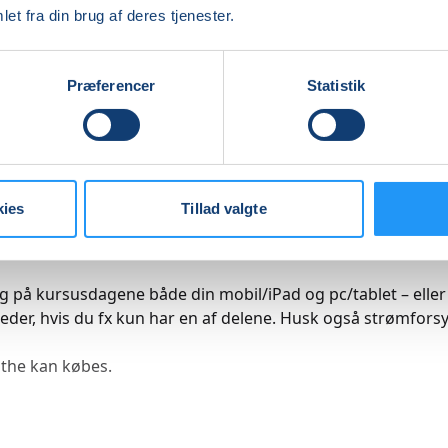
r sig ud for at være fra banken, og som gerne vil have pers
et fra din brug af deres tjenester.
ger fra dig for at kunne afhjælpe dig med at stoppe en
ransaktion fra din konto.
Præferencer
Statistik
set vil vi komme bredt omkring flere emner inden for digita
 Vi vil bl.a. komme omkring, hvordan man bliver mere tryg dig
n, skabe gode og sikre adgangskoder og få indblik i de ny
or svindel.
kies
Tillad valgte
bejde med, hvordan du kan blive bedre til at spotte de fælder
å nettet og på mobilen.
 på kursusdagene både din mobil/iPad og pc/tablet – eller
eder, hvis du fx kun har en af delene. Husk også strømfors
 the kan købes.