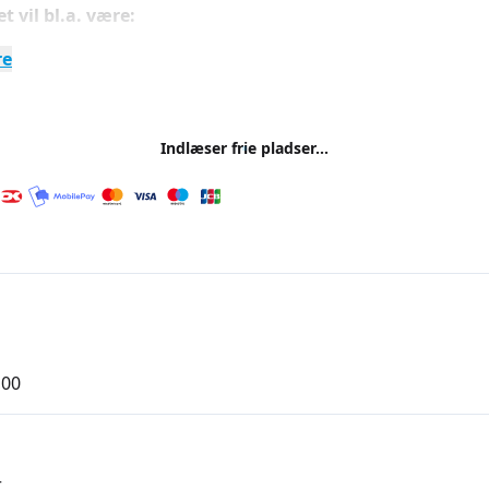
t vil bl.a. være:
re
ishing og manipulation:
Hvordan kan man kende forskel 
ndel og falske afsendere.
gangskoder:
Hvad gør en adgangskode god og mere sikker
d er to-faktor-godkendelse.
Indlæser frie pladser...
ker e-handel:
Hvordan tjekker man webshops og betalingss
og nye svindelformer:
kunstigintelligens betydning for svi
 svindelformer.
ælp og beredskab:
Hvad gør man i tilfældet af, at skaden er
kerhed på sociale medier:
få viden om, hvordan du får sty
e og andres informationer. Hvem kigger med?
skaber til at øge trygheden i hverdagen
,00
r