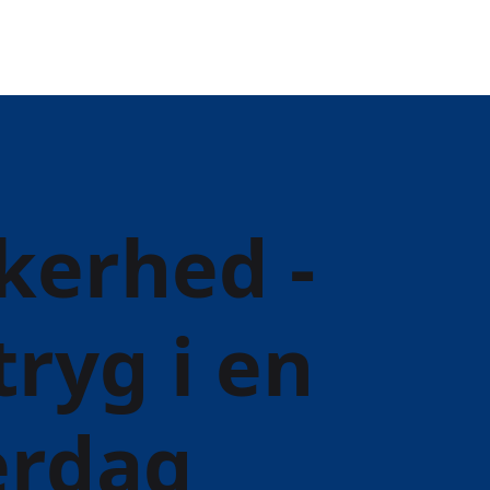
kkerhed -
tryg i en
erdag