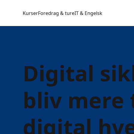
Kurser
Foredrag & ture
IT & Engelsk
Digital si
bliv mere 
digital hv