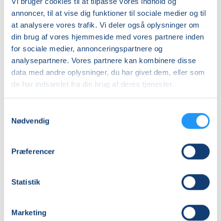
Vi bruger cookies til at tilpasse vores indhold og
DKK 805,00
annoncer, til at vise dig funktioner til sociale medier og til
at analysere vores trafik. Vi deler også oplysninger om
Info
din brug af vores hjemmeside med vores partnere inden
Nummer
for sociale medier, annonceringspartnere og
analysepartnere. Vores partnere kan kombinere disse
262035
data med andre oplysninger, du har givet dem, eller som
Første mødegang
de har indsamlet fra din brug af deres tjenester.
mandag 07.09.2026, kl. 10.00 - 11.30
Sidste mødegang
Samtykkevalg
Nødvendig
mandag 26.10.2026, kl. 10.00 - 11.30
Antal mødegange
Præferencer
7
mødegange
Adresse
Statistik
Nordkystens Balletskole, Peter Fjelstrups Vej 4 A,
3250
, Gilleleje
(Salen)
Marketing
Se på kort