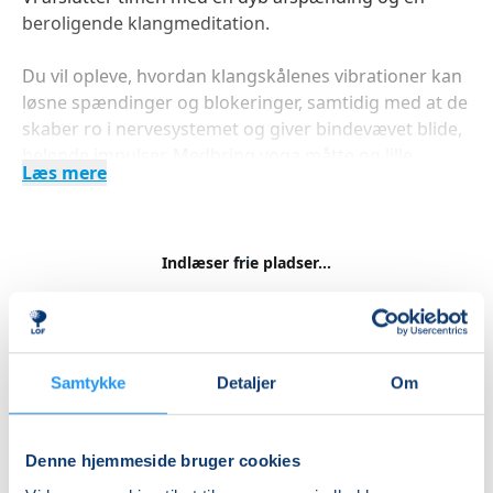
beroligende klangmeditation.
Du vil opleve, hvordan klangskålenes vibrationer kan
løsne spændinger og blokeringer, samtidig med at de
skaber ro i nervesystemet og giver bindevævet blide,
helende impulser. Medbring yoga måtte og lille
Læs mere
tæppe.
Indlæser frie pladser...
Betal med
Samtykke
Detaljer
Om
Priser
Denne hjemmeside bruger cookies
Almen