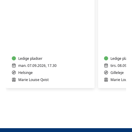
Yoga
Yoga
-
Blid
Energi
-
Hensynt
Ledige pladser
Ledige plads
man. 07.09.2026, 17.30
tirs. 08.09.2
Helsinge
Gilleleje
Marie Louise Qvist
Marie Louise