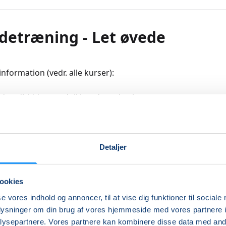
etræning - Let øvede
nformation (vedr. alle kurser):
id godbidder, vand til hunden, plasticposer, og gerne en ge
den kan søge + apportere.
de skal møde i snor til træningen (Vi fraråder at træne med f
møder op holdes god afstand til andre hunde.
Detaljer
ionsattest og hundeansvarsforsikring skal kunne forevises
ookies
se vores indhold og annoncer, til at vise dig funktioner til sociale
ndgå unødig uro på kurserne udelukkes tæver i løbetid fra
oplysninger om din brug af vores hjemmeside med vores partnere i
n. Træningsgange, som mistes på grund af løbetid eller sk
ysepartnere. Vores partnere kan kombinere disse data med andr