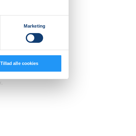
t:
Marketing
øvelser.
Tillad alle cookies
idde,
k,
tering.