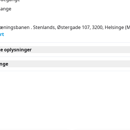
ange
ningsbanen . Stenlands, Østergade 107, 3200
, Helsinge
(
rt
ke oplysninger
nge