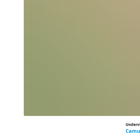
Underv
Camu