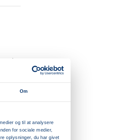
nstand,
lexline).
Om
 ved
 medier og til at analysere
nden for sociale medier,
ader
e oplysninger, du har givet