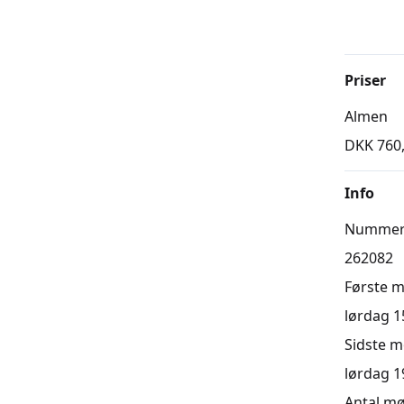
Priser
Almen
DKK 760
Info
Numme
262082
Første 
lørdag 15
Sidste 
lørdag 19
Antal m