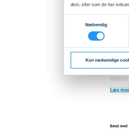
erstattes
dem, eller som de har indsaml
Ved spør
Samtykkevalg
Ko
Nødvendig
2990540
Let øved
Træninge
Kun nødvendige coo
Træninge
ligge og 
samarbej
Læs me
forhindr
Undervi
Betal med