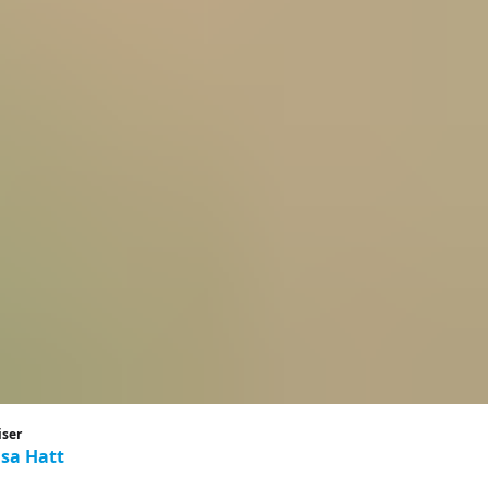
iser
sa Hatt