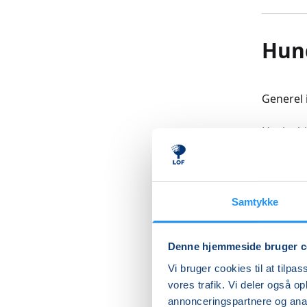
Hund
Generel i
Husk alt
som hun
Alle hun
Når man 
Samtykke
Vaccinat
opstart.
Denne hjemmeside bruger c
Vi bruger cookies til at tilpas
For at u
vores trafik. Vi deler også 
træninge
annonceringspartnere og anal