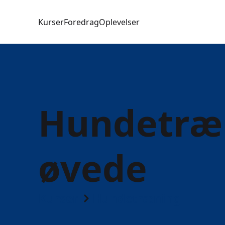
Kurser
Foredrag
Oplevelser
Hundetræn
øvede
Kurser
Hundetræning