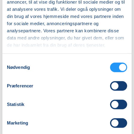
annoncer, til at vise dig funktioner til sociale medier og til
Info
at analysere vores trafik. Vi deler også oplysninger om
din brug af vores hjemmeside med vores partnere inden
Nummer
for sociale medier, annonceringspartnere og
262079
analysepartnere. Vores partnere kan kombinere disse
Første mødegang
data med andre oplysninger, du har givet dem, eller som
de har indsamlet fra din brug af deres tjenester.
torsdag 24.09.2026, kl. 17.00 - 17.50
Sidste mødegang
Samtykkevalg
torsdag 05.11.2026, kl. 17.00 - 17.50
Nødvendig
Antal mødegange
6
mødegange
Præferencer
Adresse
Hundetræningsbanen . Stenlands, Østergade 107,
Statistik
3200
, Helsinge
(Marken)
Se på kort
Marketing