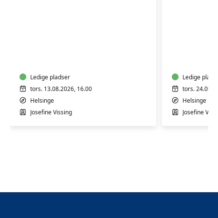
Hvalpetræning
Hvalpetr
-
-
Unge
Unge
hvalpe
hvalpe
fre
Ledige pladser
fre
Ledige plads
9-
9-
tors. 13.08.2026, 16.00
tors. 24.09.2
16
16
Helsinge
Helsinge
uger
uger
Josefine Vissing
Josefine Viss