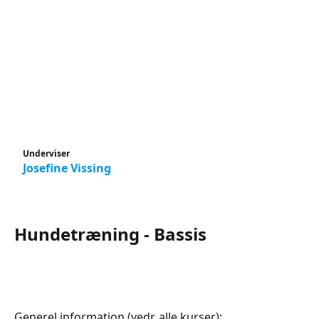
Underviser
Josefine Vissing
Hundetræning - Bassis
Generel information (vedr. alle kurser):