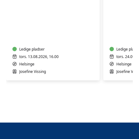
Hvalpetræning
Hvalpetr
-
-
Unge
Unge
hvalpe
hvalpe
fre
Ledige pladser
fre
Ledige plads
9-
9-
tors. 13.08.2026, 16.00
tors. 24.09.2
16
16
Helsinge
Helsinge
uger
uger
Josefine Vissing
Josefine Viss