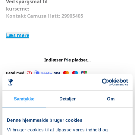
Ved spørgsmål til
kurserne
Kontakt Camusa Hatt: 29905405
Læs mere
Dette hold er både hvalpe og for voksne hunde, der
ikke har trænet tidligere.
Indlæser frie pladser...
Vi træner basisøvelser med fokus på kommunikation
og samarbejde med hunden.
Betal med
Basisøvelser inkluderer lineføring, passere andre
hunde, sit, dæk, stå, begyndende spring og andre
Samtykke
Detaljer
Om
soft agility øvelser. Indkald og håndteringsøvelser,
Priser
søgeudvikling og næsearbejde på en sjov og
Almen
spændende måde.
Denne hjemmeside bruger cookies
DKK 760,00
Vi bruger cookies til at tilpasse vores indhold og