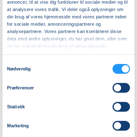
annoncer, til at vise dig funktioner til sociale medier og til
Info
at analysere vores trafik. Vi deler også oplysninger om
din brug af vores hjemmeside med vores partnere inden
Nummer
for sociale medier, annonceringspartnere og
262080
analysepartnere. Vores partnere kan kombinere disse
Første mødegang
data med andre oplysninger, du har givet dem, eller som
de har indsamlet fra din brug af deres tjenester.
lørdag 15.08.2026, kl. 09.30 - 10.20
Sidste mødegang
Samtykkevalg
lørdag 19.09.2026, kl. 09.30 - 10.20
Nødvendig
Antal mødegange
6
mødegange
Præferencer
Adresse
Hundetræningsbanen . Stenlands, Østergade 107,
Statistik
3200
, Helsinge
(Marken)
Se på kort
Marketing