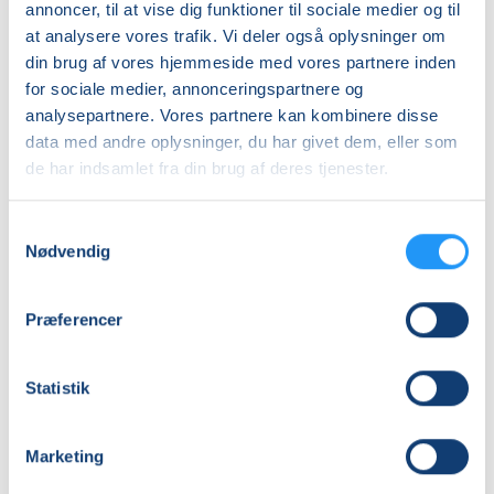
annoncer, til at vise dig funktioner til sociale medier og til
at analysere vores trafik. Vi deler også oplysninger om
Nummer
din brug af vores hjemmeside med vores partnere inden
262222
for sociale medier, annonceringspartnere og
Første mødegang
analysepartnere. Vores partnere kan kombinere disse
data med andre oplysninger, du har givet dem, eller som
onsdag 19.08.2026, kl. 18.00 - 19.15
de har indsamlet fra din brug af deres tjenester.
Sidste mødegang
onsdag 09.12.2026, kl. 18.00 - 19.15
Samtykkevalg
Nødvendig
Antal mødegange
17
mødegange
Præferencer
Adresse
LOF Kursuscenter Faxe, Torvegade 25, 4640
, Faxe
(Multilokalet)
Statistik
Se på kort
Marketing
Praktiske oplysninger