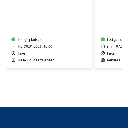
Yoga
Stole
-
yoga
med
med
Helle
Renate
Hougaard
Ledige pladser
-
Ledige plads
Hensynt
fre. 30.01.2026, 10.00
man. 07.09.2
Faxe
Faxe
Helle Hougaard Jensen
Renate Greg