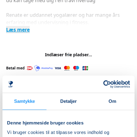
du kan tage med dig i en travl hverdag
Renate er uddannet yogalærer og har mange års
erfaring med undervisning i fitness.
Læs mere
Indlæser frie pladser...
Betal med
Priser
Samtykke
Detaljer
Om
Almen
DKK 1.445,00
Denne hjemmeside bruger cookies
Vi bruger cookies til at tilpasse vores indhold og
Info