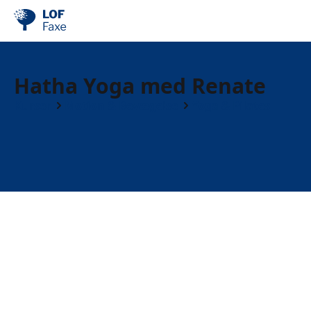
Hatha Yoga med Renate
Kurser
Motion & Bevægelse
Yoga & Pilates