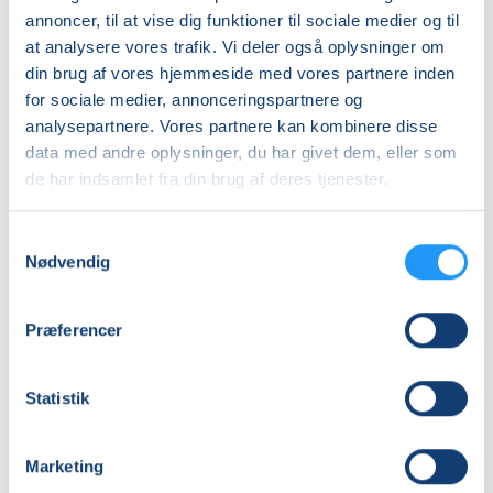
annoncer, til at vise dig funktioner til sociale medier og til
at analysere vores trafik. Vi deler også oplysninger om
din brug af vores hjemmeside med vores partnere inden
for sociale medier, annonceringspartnere og
Keramik-
analysepartnere. Vores partnere kan kombinere disse
kursus:
Vild
data med andre oplysninger, du har givet dem, eller som
med
de har indsamlet fra din brug af deres tjenester.
ler
Ledige pladser
ons. 19.08.2026, 18.00
Samtykkevalg
Aarhus C
Nødvendig
Krestine Harboe
Præferencer
Statistik
Marketing