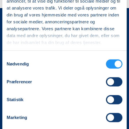
annoncer, til at vise dig funktioner til sociale medier og til
at analysere vores trafik. Vi deler også oplysninger om
din brug af vores hjemmeside med vores partnere inden
for sociale medier, annonceringspartnere og
analysepartnere. Vores partnere kan kombinere disse
data med andre oplysninger, du har givet dem, eller som
de har indsamlet fra din brug af deres tjenester.
Samtykkevalg
Det, der er vigtigt for samfundet, er vigtigt for os
Nødvendig
Vi skaber rammerne for meningsfulde møder mellem
mere end 100.000 deltagere i hele landet med kurser,
Præferencer
foredrag og oplevelser.
Statistik
LOF Stevns
CVR. 15247398
Tlf. 3082 9012
Marketing
stevns@lof.dk