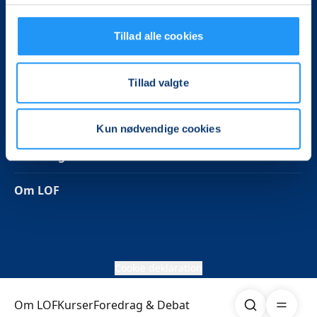
Følg os på Facebook
Tillad alle cookies
Tillad valgte
Betalingsbetingelser
Privatlivspolitik
Kun nødvendige cookies
Foredrag & Debat
Om LOF
Cookie deklaration
Søg
Åben me
Om LOF
Kurser
Foredrag & Debat