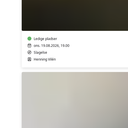
Evergreen
Koret
med
Henning
Vilén
i
Sønderup
Ledige pladser
Kirke
ons. 19.08.2026, 19.00
i
Slagelse
Slagelse
Henning Vilén