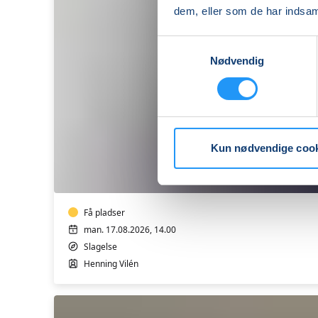
dem, eller som de har indsaml
Samtykkevalg
Nødvendig
Sang/klaver
-
Kun nødvendige coo
soloundervisning
med
Henning
Vilén
i
Få pladser
Slagelse
man. 17.08.2026, 14.00
Slagelse
Henning Vilén