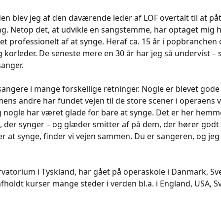
en blev jeg af den daværende leder af LOF overtalt til at 
g. Netop det, at udvikle en sangstemme, har optaget mig hel
t professionelt af at synge. Heraf ca. 15 år i popbranche
korleder. De seneste mere en 30 år har jeg så undervist –
sanger.
sangere i mange forskellige retninger. Nogle er blevet go
mens andre har fundet vejen til de store scener i operaens 
og nogle har været glade for bare at synge. Det er her hemm
 der synger – og glæder smitter af på dem, der hører godt 
er at synge, finder vi vejen sammen. Du er sangeren, og j
vatorium i Tyskland, har gået på operaskole i Danmark, Sver
fholdt kurser mange steder i verden bl.a. i England, USA, S