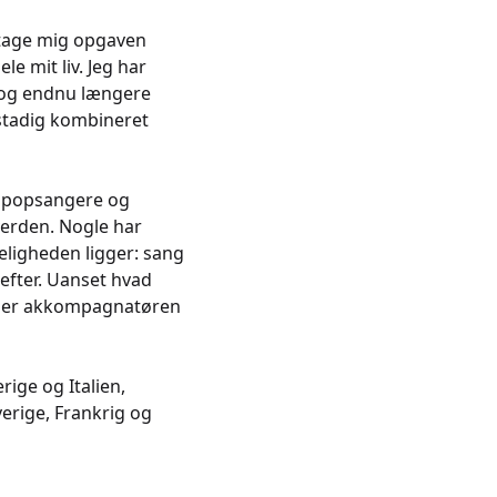
påtage mig opgaven
e mit liv. Jeg har
n og endnu længere
 stadig kombineret
de popsangere og
verden. Nogle har
eligheden ligger: sang
efter. Uanset hvad
eg er akkompagnatøren
ige og Italien,
verige, Frankrig og