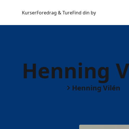
Kurser
Foredrag & Ture
Find din by
Henning V
Undervisere
Henning Vilén