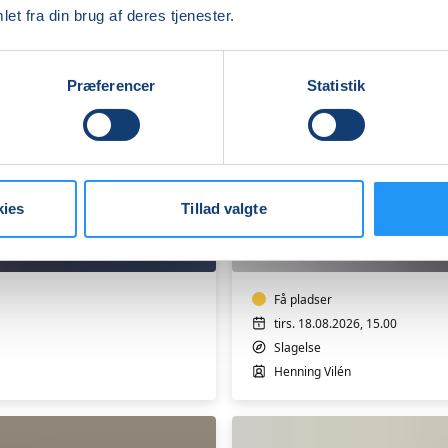
et fra din brug af deres tjenester.
Præferencer
Statistik
Sang
eller
kies
Tillad valgte
klaver
-
soloundervisning
med
Henning
Få pladser
Vilén
tirs. 18.08.2026, 15.00
i
Slagelse
Slagelse
Henning Vilén