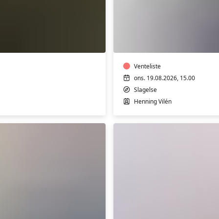
Sang
eller
klaver
-
soloundervisning
med
Henning
Venteliste
Vilén
ons. 19.08.2026, 15.00
i
Slagelse
Slagelse
Henning Vilén