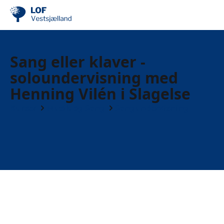
Sang eller klaver -
soloundervisning med
Henning Vilén i Slagelse
Kurser
Musik og Sang
Sangundervisning