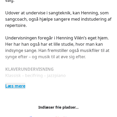
valg.
Udover at undervise i sangteknik, kan Henning, som
sangcoach, også hjælpe sangere med indstudering af
repertoire.
Undervisningen foregår i Henning Vilén’s eget hjem.
Her har han også har et lille studie, hvor man kan
indsynge sange. Han fremstiller også musikfiler til at
synge efter – og musik til at øve sig efter.
KLAVERUNDERVISNING
Klassisk – becifring – jazzpiano
Læs mere
Træning i becifring og improvisation med
rytmetracks, som du kan få med hjem på en USB-
nøgle.
Indlæser frie pladser...
Generelt for klaverundervisningen gælder det, at