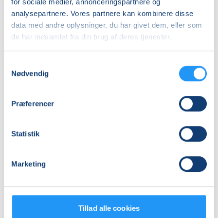
for sociale medier, annonceringspartnere og
Antal mødegange
analysepartnere. Vores partnere kan kombinere disse
18
mødegange
data med andre oplysninger, du har givet dem, eller som
de har indsamlet fra din brug af deres tjenester.
Adresse
Henning Vilén, Valbyvej 46, musiklokalet, 4200
,
Samtykkevalg
Slagelse
(Musiklok.)
Nødvendig
Se på kort
Praktiske oplysninger
Præferencer
Mødegange
Statistik
Marketing
Tillad alle cookies