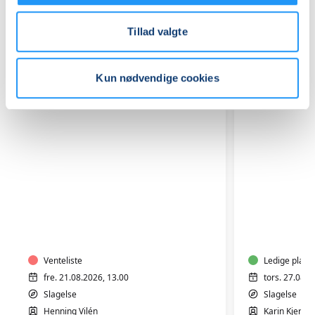
Relaterede hold
Tillad valgte
Kun nødvendige cookies
Sang
Solosang
eller
og
klaver
stemmet
-
med
soloundervisning
Venteliste
Karin
Ledige plads
med
Kjerumg
fre. 21.08.2026, 13.00
tors. 27.08.2
Henning
Slagelse
Slagelse
Vilén
Henning Vilén
Karin Kjeru