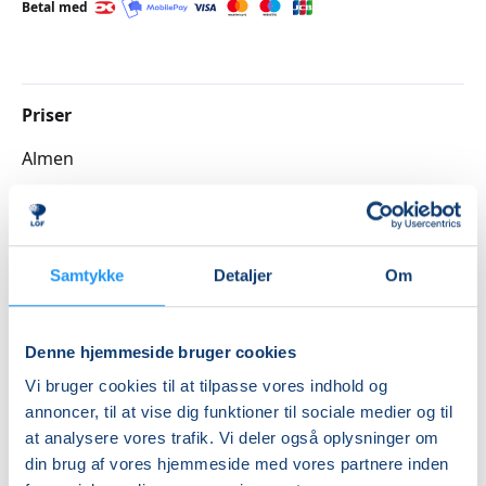
undervisningen tilpasses den enkeltes standpunkt og
Betal med
færdigheder.
NB. Det gælder for alle kurser i musik og sang, at 1
undervisningsgang er 22,5 minutter for den enkelte
Priser
deltager.
Almen
Ønsker du undervisning sammen med en ven i en hel
lektion (45 minutter), så skal I tilmelde jer hver for sig,
DKK 2.055,00
og to sammenhængende tider aftales med kontoret.
Info
HVORDAN TILMELDER JEG MIG?
Samtykke
Detaljer
Om
Nummer
Ring til kontoret for ledige tider samt aftale af
tidspunkt - tlf. 58525681 eller send en mail til
3262064
lof@lofvest.dk
Denne hjemmeside bruger cookies
Første mødegang
Vi bruger cookies til at tilpasse vores indhold og
tirsdag 18.08.2026, kl. 15.00 - 19.00
annoncer, til at vise dig funktioner til sociale medier og til
Sidste mødegang
at analysere vores trafik. Vi deler også oplysninger om
din brug af vores hjemmeside med vores partnere inden
tirsdag 05.01.2027, kl. 15.00 - 19.00