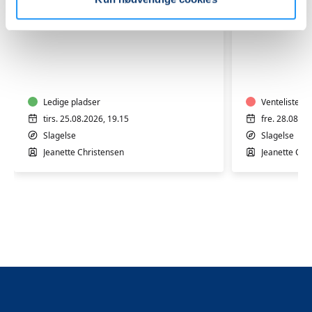
Varmtvandstræning
Varmtva
-
med
for
Jeanette
dig
på
der
Ledige pladser
Stjerneb
Venteliste
har
i
tirs. 25.08.2026, 19.15
fre. 28.08.20
været
Slagelse
Slagelse
Slagelse
igennem
Jeanette Christensen
Jeanette Chr
et
cancerforløb