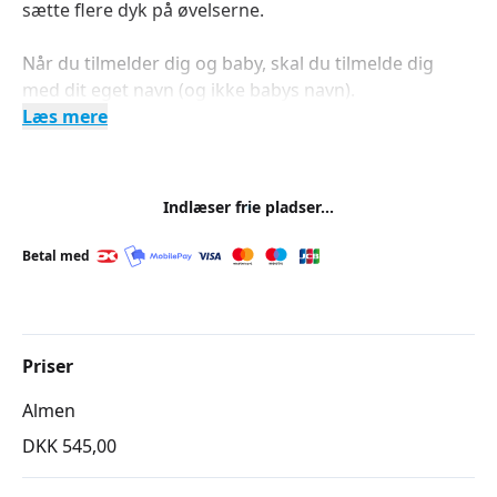
sætte flere dyk på øvelserne.
Når du tilmelder dig og baby, skal du tilmelde dig
med dit eget navn (og ikke babys navn).
Læs mere
Indlæser frie pladser...
Betal med
Priser
Almen
DKK 545,00