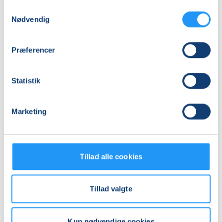
Samtykkevalg
Mødegange
Nødvendig
Præferencer
Statistik
Marketing
Relaterede hold
Tillad alle cookies
Tillad valgte
Kun nødvendige cookies