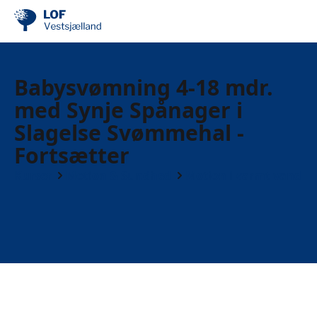
Babysvømning 4-18 mdr.
med Synje Spånager i
Slagelse Svømmehal -
Fortsætter
Kurser
Motion & Sundhed
Motion i varmt vand