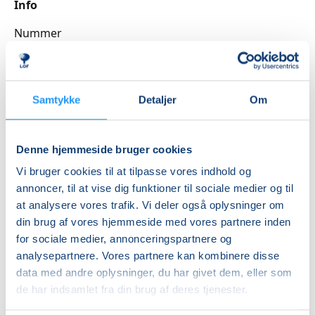
Info
Nummer
3262051A
Første mødegang
mandag 17.08.2026, kl. 11.00 - 11.45
Samtykke
Detaljer
Om
Sidste mødegang
mandag 14.09.2026, kl. 11.00 - 11.45
Denne hjemmeside bruger cookies
Antal mødegange
Vi bruger cookies til at tilpasse vores indhold og
annoncer, til at vise dig funktioner til sociale medier og til
5
mødegange
at analysere vores trafik. Vi deler også oplysninger om
Adresse
din brug af vores hjemmeside med vores partnere inden
Slagelse Svømmehal, Antvorskov Allé 133, 4200
,
for sociale medier, annonceringspartnere og
Slagelse
(Varmtvandsbassin)
analysepartnere. Vores partnere kan kombinere disse
Se på kort
data med andre oplysninger, du har givet dem, eller som
de har indsamlet fra din brug af deres tjenester.
Praktiske oplysninger