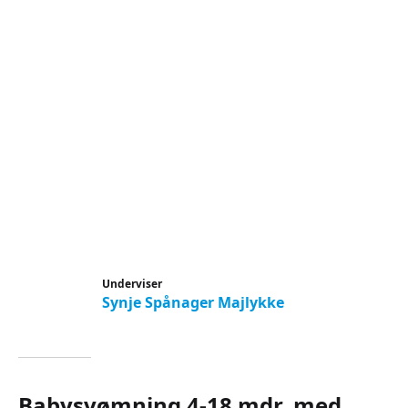
Underviser
Synje Spånager Majlykke
Babysvømning 4-18 mdr. med