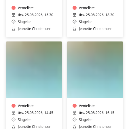
på
på
Stjernebakken
Venteliste
Stjernebakken
Venteliste
i
i
tirs. 25.08.2026, 15.30
tirs. 25.08.2026, 18.30
Slagelse
Slagelse
Slagelse
Slagelse
Jeanette Christensen
Jeanette Christensen
Varmtvandstræning
Varmtvandstrænin
med
med
Jeanette
Jeanette
på
på
Stjernebakken
Venteliste
Stjernebakken
Venteliste
i
i
tirs. 25.08.2026, 14.45
tirs. 25.08.2026, 16.15
Slagelse
Slagelse
Slagelse
Slagelse
Jeanette Christensen
Jeanette Christensen