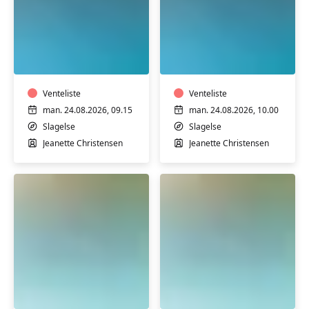
Varmtvandstræning
Varmtvandstrænin
med
med
Jeanette
Jeanette
på
på
Stjernebakken
Venteliste
Stjernebakken
Venteliste
i
i
man. 24.08.2026, 09.15
man. 24.08.2026, 10.00
Slagelse
Slagelse
Slagelse
Slagelse
Jeanette Christensen
Jeanette Christensen
Varmtvandstræning
Varmtvandstrænin
med
med
Jeanette
Jeanette