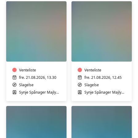
Trim
Trim
i
i
varmtvandsbassin
varmtvandsbassin
med
med
Synje
Venteliste
Synje
Venteliste
Spånager
Spånager
fre. 21.08.2026, 13.30
fre. 21.08.2026, 12.45
i
i
Slagelse
Slagelse
Slagelse
Slagelse
Synje Spånager Majlykke
Synje Spånager Majlykke
Svømmehal
Svømmehal