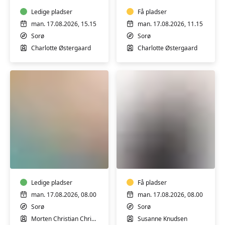
i
i
Sorø
Ledige pladser
Sorø
Få pladser
man. 17.08.2026, 15.15
man. 17.08.2026, 11.15
Sorø
Sorø
Charlotte Østergaard
Charlotte Østergaard
Varmtvandstræning
Motion
med
for
Morten
mænd
i
i
Sorø
Ledige pladser
Sorø
Få pladser
man. 17.08.2026, 08.00
man. 17.08.2026, 08.00
Sorø
Sorø
Morten Christian Christensen
Susanne Knudsen