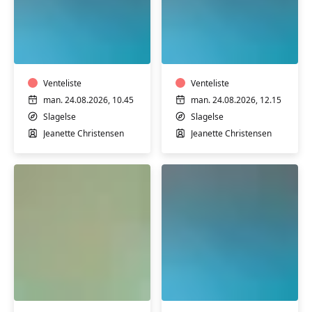
Varmtvandstræning
Varmtvandstrænin
med
med
Jeanette
Jeanette
på
på
Stjernebakken
Venteliste
Stjernebakken
Venteliste
i
i
man. 24.08.2026, 10.45
man. 24.08.2026, 12.15
Slagelse
Slagelse
Slagelse
Slagelse
Jeanette Christensen
Jeanette Christensen
Motion
Varmtvandstrænin
i
med
varmt
Jeanette
vand
på