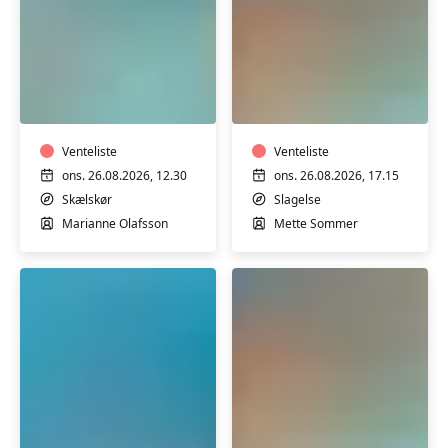
Motion
Motion
i
i
varmt
varmt
vand
vand
med
Venteliste
med
Venteliste
Marianne
Mette
ons. 26.08.2026, 12.30
ons. 26.08.2026, 17.15
i
Sommer
Skælskør
Slagelse
Skælskør
Marianne Olafsson
Mette Sommer
Plus
Motion
size
i