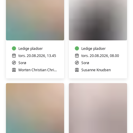
Varmtvandstræning
Motion
med
for
Morten
mænd
i
i
Sorø
Ledige pladser
Sorø
Ledige pladser
tors. 20.08.2026, 13.45
tors. 20.08.2026, 08.00
Sorø
Sorø
Morten Christian Christensen
Susanne Knudsen
Varmtvandstræning
Motion
med
for