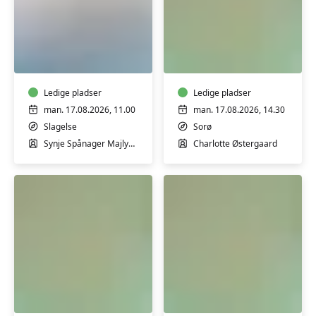
Babysvømning
Varmtvandstrænin
4-
med
18
Charlotte
mdr.
i
med
Ledige pladser
Sorø
Ledige pladser
Synje
man. 17.08.2026, 11.00
man. 17.08.2026, 14.30
Spånager
Slagelse
Sorø
i
Synje Spånager Majlykke
Charlotte Østergaard
Slagelse
Svømmehal
-
Fortsætter
Varmtvandstræning
Varmtvandstrænin
med
med
Charlotte
Charlotte