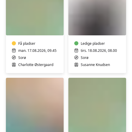
Varmtvandstræning
Motion
med
for
Charlotte
mænd
i
i
Sorø
Få pladser
Sorø
Ledige pladser
man. 17.08.2026, 09.45
tirs. 18.08.2026, 08.00
Sorø
Sorø
Charlotte Østergaard
Susanne Knudsen
Varmtvandstræning
Varmtvandstrænin
med
med