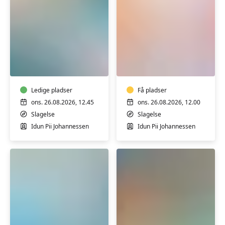
Varmtvandstræning
Fibromyalgi
–
–
for
træning
kræftramte
i
med
Ledige pladser
varmt
Få pladser
senfølger
vand
ons. 26.08.2026, 12.45
ons. 26.08.2026, 12.00
for
Slagelse
Slagelse
dig
Idun Pii Johannessen
Idun Pii Johannessen
med
fibromyalgi
med
Idun
Fitness
Motion