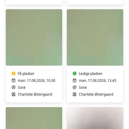
Varmtvandstræning
Varmtvandstrænin
med
med
Charlotte
Charlotte
i
i
Sorø
Få pladser
Sorø
Ledige pladser
man. 17.08.2026, 10.30
man. 17.08.2026, 13.45
Sorø
Sorø
Charlotte Østergaard
Charlotte Østergaard