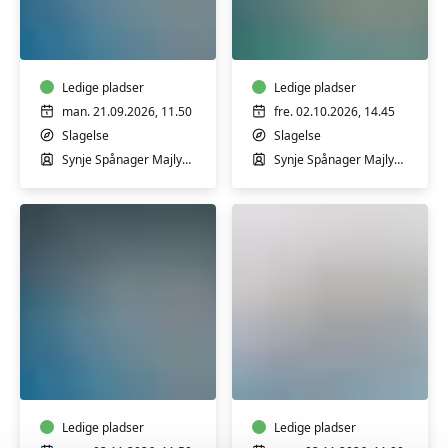
Babysvømning
GRAVID
2-
-
12
Bevægelse
mdr.
i
med
Ledige pladser
varmt
Ledige pladser
Synje
vand
man. 21.09.2026, 11.50
fre. 02.10.2026, 14.45
Spånager
for
Slagelse
Slagelse
i
gravide
Synje Spånager Majlykke
Synje Spånager Majlykke
Slagelse
med
Svømmehal
Synje
-
Spånager
Begynder
Babysvømning
Babysvømning
2-
4-
12
18
mdr.
mdr.
med
Ledige pladser
med
Ledige pladser