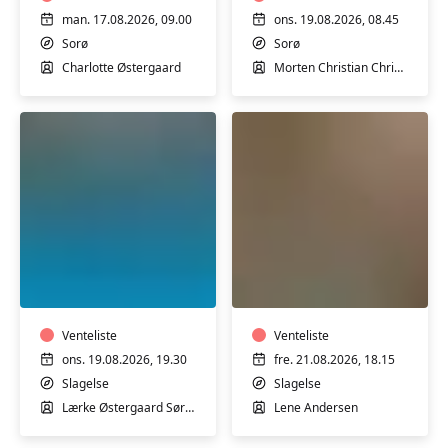
Sorø
Sorø
man. 17.08.2026, 09.00
ons. 19.08.2026, 08.45
Sorø
Sorø
Charlotte Østergaard
Morten Christian Christensen
Trim
Hensyntagende
i
varmtvandstrænin
varmtvandsbassin
med
med
Lene
fysioterapeutstuderende
Venteliste
Andersen
Venteliste
Lærke
ons. 19.08.2026, 19.30
fre. 21.08.2026, 18.15
Sørensen
Slagelse
Slagelse
i
Lærke Østergaard Sørensen
Lene Andersen
Slagelse
Svømmehal