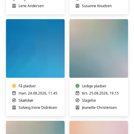
Lene Andersen
Susanne Knudsen
Aquatræning
Varmtvandstrænin
i
-
varmt
for
vand
dig
for
Få pladser
der
Ledige pladser
personer
har
man. 24.08.2026, 11.45
tirs. 25.08.2026, 19.15
med
været
Skælskør
Slagelse
fysisk
igennem
Solveig Irene Didriksen
Jeanette Christensen
eller
et
psykisk
cancerforløb
handicap