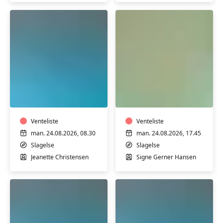
Slagelse
Slagelse
Varmtvandstræning
Motion
med
i
Jeanette
varmt
på
vand
Stjernebakken
Venteliste
med
Venteliste
i
Signe
man. 24.08.2026, 08.30
man. 24.08.2026, 17.45
Slagelse
på
Slagelse
Slagelse
Stjernebakken
Jeanette Christensen
Signe Gerner Hansen
i
Slagelse