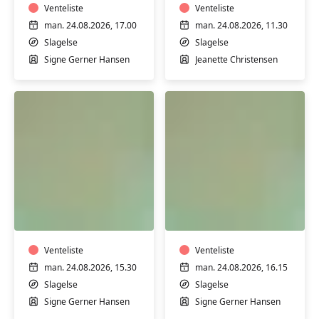
med
Venteliste
Stjernebakken
Venteliste
Signe
i
man. 24.08.2026, 17.00
man. 24.08.2026, 11.30
på
Slagelse
Slagelse
Slagelse
Stjernebakken
Signe Gerner Hansen
Jeanette Christensen
i
Slagelse
Motion
Motion
i
i
varmt
varmt
vand
vand
med
Venteliste
med
Venteliste
Signe
Signe
man. 24.08.2026, 15.30
man. 24.08.2026, 16.15
på
på
Slagelse
Slagelse
Stjernebakken
Stjernebakken
Signe Gerner Hansen
Signe Gerner Hansen
i
i