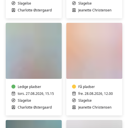
Stjernebakken
Slagelse
Slagelse
i
Charlotte Østergaard
Jeanette Christensen
Slagelse
Varmtvandstræning
Fibromyalgi
og
-
Aqua
Træning
yoga
i
i
Ledige pladser
varmt
Få pladser
Slagelse
vand
tors. 27.08.2026, 15.15
fre. 28.08.2026, 12.00
for
Slagelse
Slagelse
dig
Charlotte Østergaard
Jeanette Christensen
med
fibromyalgi