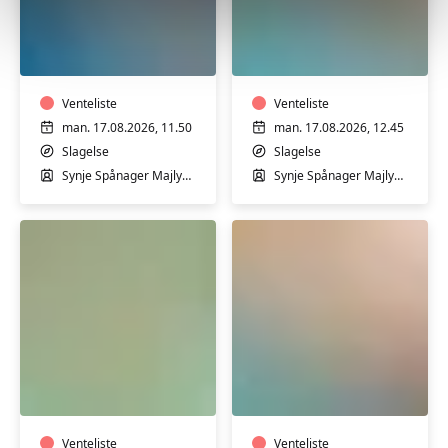
Babysvømning
Trim
2-
i
12
varmtvandsbassin
mdr.
med
med
Venteliste
Synje
Venteliste
Synje
Spånager
man. 17.08.2026, 11.50
man. 17.08.2026, 12.45
Spånager
i
Slagelse
Slagelse
i
Slagelse
Synje Spånager Majlykke
Synje Spånager Majlykke
Slagelse
Svømmehal
Svømmehal
-
Begynder
Varmtvandstræning
Varmtvandstrænin
med
med
Charlotte
Morten
i
i
Venteliste
Venteliste