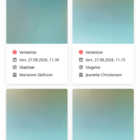
Slagelse
Motion
Varmtvandstrænin
i
med
varmt
Jeanette
vand
på
med
Venteliste
Stjernebakken
Venteliste
Marianne
i
tors. 27.08.2026, 11.30
tors. 27.08.2026, 11.15
i
Slagelse
Skælskør
Slagelse
Skælskør
Marianne Olafsson
Jeanette Christensen
Varmtvandstræning
Varmtvandstrænin