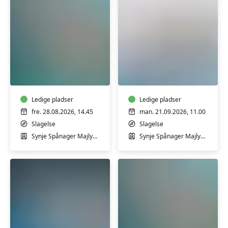
GRAVID
Babysvømning
-
4-
Bevægelse
18
i
mdr.
varmt
Ledige pladser
med
Ledige pladser
vand
Synje
fre. 28.08.2026, 14.45
man. 21.09.2026, 11.00
for
Spånager
Slagelse
Slagelse
gravide
i
Synje Spånager Majlykke
Synje Spånager Majlykke
med
Slagelse
Synje
Svømmehal
Spånager
-
Fortsætter