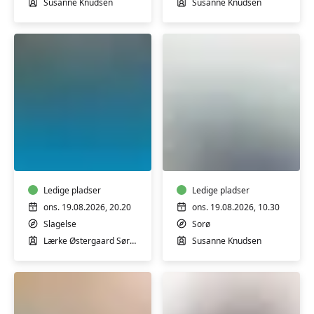
Susanne Knudsen
Susanne Knudsen
Trim
Motion
i
for
varmtvandsbassin
kvinder
med
og
fysioterapeutstuderende
Ledige pladser
mænd-
Ledige pladser
Lærke
lavere
ons. 19.08.2026, 20.20
ons. 19.08.2026, 10.30
Sørensen
tempo
Slagelse
Sorø
i
i
Lærke Østergaard Sørensen
Susanne Knudsen
Slagelse
Sorø
Svømmehal