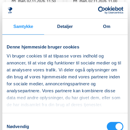
Synje
Synje
man. 02.11.2026, 11.50
man. 02.11.2026, 11.00
Spånager
Spånager
Slagelse
Slagelse
i
i
Synje Spånager Majlykke
Synje Spånager Majlykke
Slagelse
Slagelse
Svømmehal
Svømmehal
Samtykke
Detaljer
Om
-
-
Begynder
Fortsætter
Denne hjemmeside bruger cookies
Vi bruger cookies til at tilpasse vores indhold og
annoncer, til at vise dig funktioner til sociale medier og til
GRAVID
Babysvømning
at analysere vores trafik. Vi deler også oplysninger om
-
2-
din brug af vores hjemmeside med vores partnere inden
Bevægelse
12
for sociale medier, annonceringspartnere og
i
mdr.
analysepartnere. Vores partnere kan kombinere disse
varmt
Ledige pladser
med
Ledige pladser
data med andre oplysninger, du har givet dem, eller som
vand
Synje
fre. 13.11.2026, 14.45
man. 07.12.2026, 11.50
de har indsamlet fra din brug af deres tjenester.
for
Spånager
Slagelse
Slagelse
gravide
i
Synje Spånager Majlykke
Synje Spånager Majlykke
med
Slagelse
Samtykkevalg
Synje
Svømmehal
Nødvendig