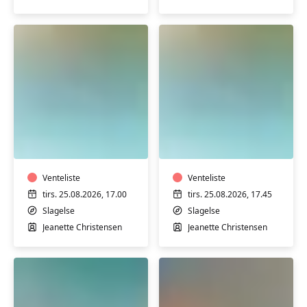
Varmtvandstræning
Varmtvandstrænin
med
med
Jeanette
Jeanette
på
på
Stjernebakken
Venteliste
Stjernebakken
Venteliste
i
i
tirs. 25.08.2026, 17.00
tirs. 25.08.2026, 17.45
Slagelse
Slagelse
Slagelse
Slagelse
Jeanette Christensen
Jeanette Christensen