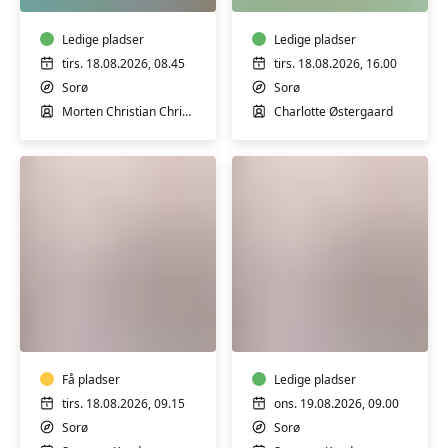
Morten
Charlotte
i
i
Sorø
Ledige pladser
Sorø
Ledige pladser
tirs. 18.08.2026, 08.45
tirs. 18.08.2026, 16.00
Sorø
Sorø
Morten Christian Christensen
Charlotte Østergaard
Motion
Motion
for
for
kvinder
kvinder
i
i
Sorø
Få pladser
Sorø
Ledige pladser
tirs. 18.08.2026, 09.15
ons. 19.08.2026, 09.00
Sorø
Sorø