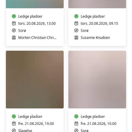
Morten
kvinder
i
i
Sorø
Ledige pladser
Sorø
Ledige pladser
tors. 20.08.2026, 13.00
tors. 20.08.2026, 09.15
Sorø
Sorø
Morten Christian Christensen
Susanne Knudsen
Hensyntagende
Motion
varmtvandstræning
for
med
kvinder
Lene
i
Andersen
Ledige pladser
Sorø
Ledige pladser
fre. 21.08.2026, 19.00
fre. 21.08.2026, 10.00
Slagelse
Sorø