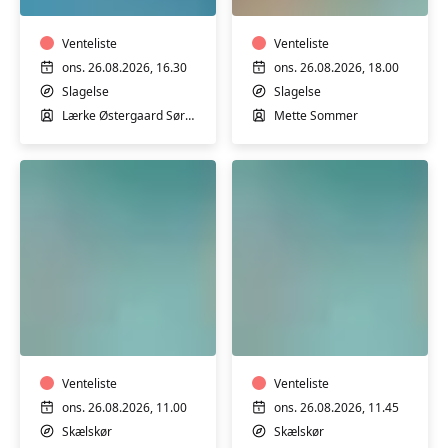
-
varmt
Fitness
vand
og
Venteliste
med
Venteliste
yoga
Mette
ons. 26.08.2026, 16.30
ons. 26.08.2026, 18.00
i
Sommer
Slagelse
Slagelse
varmt
Lærke Østergaard Sørensen
Mette Sommer
vand
for
kvinder
i
Slagelse
Motion
Motion
i
i
varmt
varmt
vand
vand
med
Venteliste
med
Venteliste
Marianne
Marianne
ons. 26.08.2026, 11.00
ons. 26.08.2026, 11.45
i
i
Skælskør
Skælskør