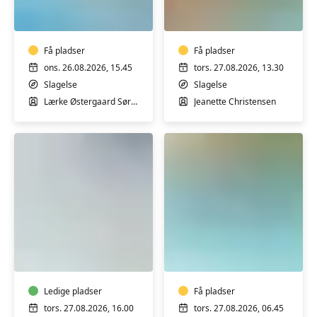
og
i
yoga
varmt
i
vand
varmt
Få pladser
med
Få pladser
vand
Jeanette
ons. 26.08.2026, 15.45
tors. 27.08.2026, 13.30
i
i
Slagelse
Slagelse
Slagelse
Slagelse
Lærke Østergaard Sørensen
Jeanette Christensen
Varmtvandstræning
MORGEN
med
-
Charlotte
Varmtvandstrænin
i
med
Slagelse
Ledige pladser
Jeanette
Få pladser
på
tors. 27.08.2026, 16.00
tors. 27.08.2026, 06.45