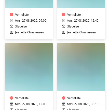
med
med
Jeanette
Jeanette
på
på
Stjernebakken
Venteliste
Stjernebakken
Venteliste
i
i
tors. 27.08.2026, 09.00
tors. 27.08.2026, 12.45
Slagelse
Slagelse
Slagelse
Slagelse
Jeanette Christensen
Jeanette Christensen
Varmtvandstræning
Varmtvandstrænin
med
med
Jeanette
Jeanette
på
på
Stjernebakken
Venteliste
Stjernebakken
Venteliste
i
i
tors. 27.08.2026, 12.00
tors. 27.08.2026, 08.15
Slagelse
Slagelse
Slagelse
Slagelse