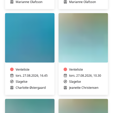
Skælskør
Skælskør
Marianne Olafsson
Marianne Olafsson
Plus
Varmtvandstrænin
size
med
-
Jeanette
Fitness
på
og
Venteliste
Stjernebakken
Venteliste
yoga
i
tors. 27.08.2026, 16.45
tors. 27.08.2026, 10.30
i
Slagelse
Slagelse
Slagelse
varmt
Charlotte Østergaard
Jeanette Christensen
vand
for
kvinder
i