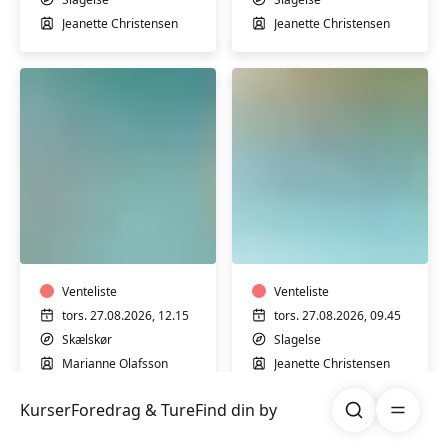
Jeanette Christensen
Jeanette Christensen
Motion
Varmtvandstrænin
i
med
varmt
Jeanette
vand
på
med
Venteliste
Stjernebakken
Venteliste
Marianne
i
tors. 27.08.2026, 12.15
tors. 27.08.2026, 09.45
i
Slagelse
Skælskør
Slagelse
Skælskør
Marianne Olafsson
Jeanette Christensen
Søg
Åben me
Kurser
Foredrag & Ture
Find din by