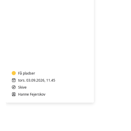
Hensyn
træning
med
fysioterapeut
Få pladser
tors. 03.09.2026, 11.45
Skive
Hanne Fejerskov