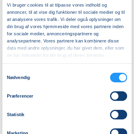
Vi bruger cookies til at tilpasse vores indhold og
Hensyntagen
annoncer, til at vise dig funktioner til sociale medier og til
DKK 850,00
at analysere vores trafik. Vi deler også oplysninger om
din brug af vores hjemmeside med vores partnere inden
Info
for sociale medier, annonceringspartnere og
analysepartnere. Vores partnere kan kombinere disse
Nummer
data med andre oplysninger, du har givet dem, eller som
26291
de har indsamlet fra din brug af deres tjenester.
Første mødegang
Samtykkevalg
torsdag 03.09.2026, kl. 13.20 - 14.50
Nødvendig
Sidste mødegang
torsdag 26.11.2026, kl. 13.20 - 14.50
Præferencer
Antal mødegange
12
mødegange
Statistik
Adresse
Møllegården, Møllegade 5, 7800
, Skive
Marketing