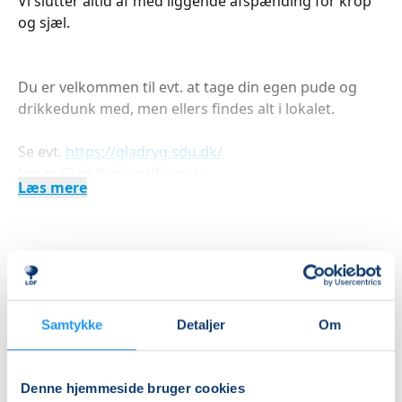
Vi slutter altid af med liggende afspænding for krop
og sjæl.
Du er velkommen til evt. at tage din egen pude og
drikkedunk med, men ellers findes alt i lokalet.
Se evt.
https://gladryg.sdu.dk/
Jeg er Glad Ryg certificeret:
Læs mere
https://gladryg.sdu.dk/uddannelse-af-
fysioterapeuter-og-kiropraktorer/
Min hjemmeside
https://hannefys.dk/
Indlæser frie pladser...
Betal med
Samtykke
Detaljer
Om
Priser
Denne hjemmeside bruger cookies