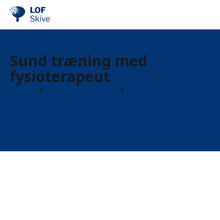
Sund træning med
fysioterapeut
Kurser
Motion & Samvær
Fystræning