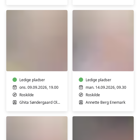
Syning
Syning
og
øvede
design
1
-
m/
ULIGE
Ledige pladser
Annette
Ledige pladser
UGER
B.
ons. 09.09.2026, 19.00
man. 14.09.2026, 09.30
m/
Enemark
Roskilde
Roskilde
Ghita
Ghita Søndergaard Olesen
Annette Berg Enemark
Olesen