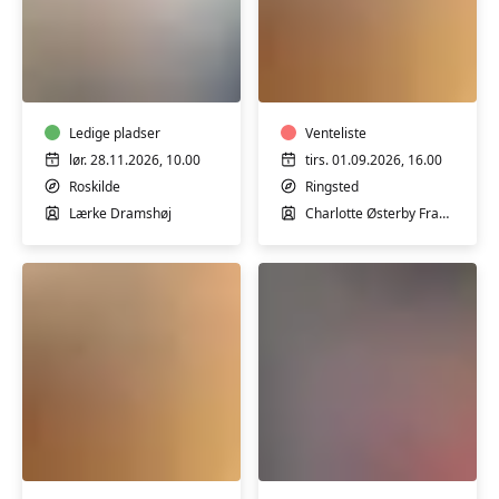
Sy
Keramik
om
m/
og
Charlotte
skab
Frandsen
nyt,
Ledige pladser
Venteliste
workshop
lør. 28.11.2026, 10.00
tirs. 01.09.2026, 16.00
m/Lærke
Roskilde
Ringsted
Dramshøj
Lærke Dramshøj
Charlotte Østerby Frandsen
Keramik
Møbelpolstring
m/
-
Charlotte
skab
Frandsen
nyt