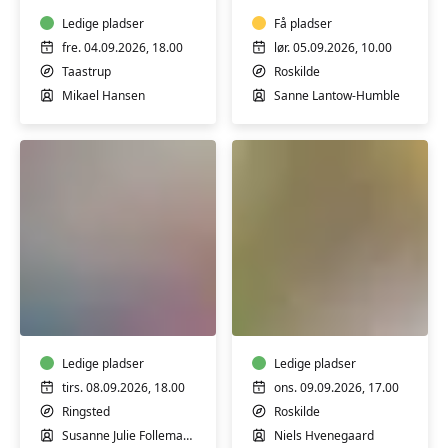
din
-
egen
Ledige pladser
4
Få pladser
kniv
lørdage
fre. 04.09.2026, 18.00
lør. 05.09.2026, 10.00
m/
i
Taastrup
Roskilde
Mikael
efteråret
Mikael Hansen
Sanne Lantow-Humble
Hansen
m/
Sanne
Lantow-
Humble
Strik
Lav
workshop
dine
-
egne
Vævestrik
olier
Ledige pladser
til
Ledige pladser
kosmetik
tirs. 08.09.2026, 18.00
ons. 09.09.2026, 17.00
-
Ringsted
Roskilde
workshop
Susanne Julie Follemand Tegtmeier
Niels Hvenegaard