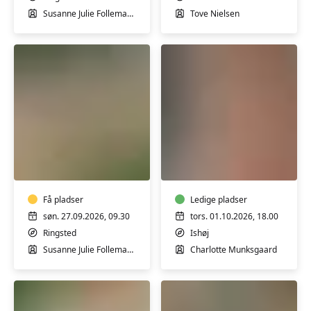
Tove
Susanne Julie Follemand Tegtmeier
Tove Nielsen
Nielsen
Garnfarvning
Lær
UDVIDET
at
workshop
lægge
m/
en
Susanne
Få pladser
naturlig
Ledige pladser
Tegtmeier
makeup
søn. 27.09.2026, 09.30
tors. 01.10.2026, 18.00
-
Ringsted
Ishøj
workshop
Susanne Julie Follemand Tegtmeier
Charlotte Munksgaard