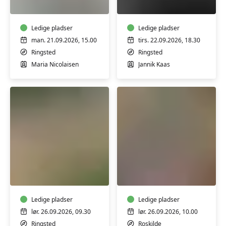
maling
dit
i
kamera
Ringsted
Ledige pladser
m/
Ledige pladser
Galleriet
Jannik
man. 21.09.2026, 15.00
tirs. 22.09.2026, 18.30
Kaas
Ringsted
Ringsted
(3
Maria Nicolaisen
Jannik Kaas
tirsdage)
Garnfarvning
Patchwork
workshop
-
m/
kreativ
Susanne
syning,
Tegtmeier
Ledige pladser
Roskilde
Ledige pladser
1
lør. 26.09.2026, 09.30
lør. 26.09.2026, 10.00
m/
Ringsted
Roskilde