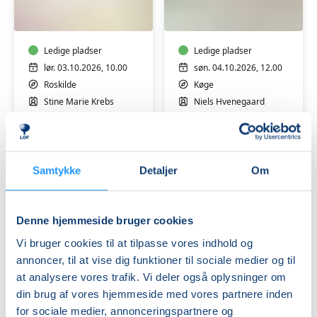
på
og
silke
salver
-
med
workshop
Ledige pladser
honning
Ledige pladser
m/
og
lør. 03.10.2026, 10.00
søn. 04.10.2026, 12.00
Stine
uden
Roskilde
Køge
Marie
tilsætningsstoffer
Stine Marie Krebs
Niels Hvenegaard
Krebs
-
workshop
Samtykke
Detaljer
Om
Denne hjemmeside bruger cookies
Lær
Malehøjskole
Vi bruger cookies til at tilpasse vores indhold og
at
på
annoncer, til at vise dig funktioner til sociale medier og til
lægge
Hjorths
en
Badehotel
at analysere vores trafik. Vi deler også oplysninger om
naturlig
Ledige pladser
ved
Ledige pladser
din brug af vores hjemmeside med vores partnere inden
makeup
Skagen
man. 05.10.2026, 18.00
man. 05.10.2026, 12.00
for sociale medier, annonceringspartnere og