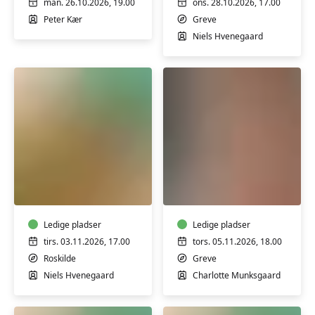
online
workshop
man. 26.10.2026, 19.00
ons. 28.10.2026, 17.00
'live'
Peter Kær
Greve
højskole
Niels Hvenegaard
over
6
mandage
Koldrørt
Lær
sæbe
at
uden
lægge
tilsætningsstoffer
en
-
Ledige pladser
naturlig
Ledige pladser
workshop
makeup
tirs. 03.11.2026, 17.00
tors. 05.11.2026, 18.00
-
Roskilde
Greve
workshop
Niels Hvenegaard
Charlotte Munksgaard