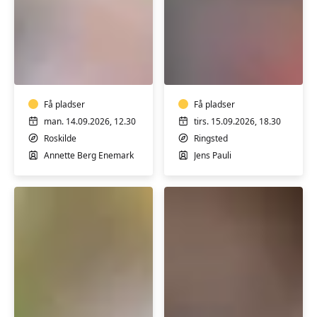
Syning
Møbelpolstring
øvede
-
2
skab
m/
nyt
Annette
Få pladser
af
Få pladser
B.
gammelt
man. 14.09.2026, 12.30
tirs. 15.09.2026, 18.30
Enemark
m/
Roskilde
Ringsted
Jens
Annette Berg Enemark
Jens Pauli
Pauli
Lav
Grafik
dine
m/