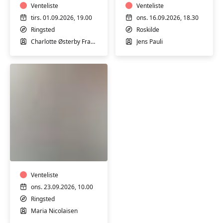
Venteliste
af
Venteliste
gammelt
tirs. 01.09.2026, 19.00
ons. 16.09.2026, 18.30
m/
Ringsted
Roskilde
Jens
Charlotte Østerby Frandsen
Jens Pauli
Pauli
Kunstskolen
for
voksne
i
Ringsted
Venteliste
Galleriet
ons. 23.09.2026, 10.00
Ringsted
Maria Nicolaisen