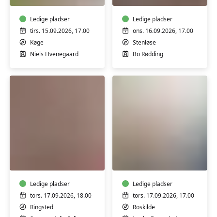
egne
Bo
olier
Rødding
til
Ledige pladser
Ledige pladser
kosmetik
tirs. 15.09.2026, 17.00
ons. 16.09.2026, 17.00
-
Køge
Stenløse
workshop
Niels Hvenegaard
Bo Rødding
Strik
Sy
workshop
om
-
og
Assigened
skab
Pooling
Ledige pladser
nyt
Ledige pladser
m/Lærke
tors. 17.09.2026, 18.00
tors. 17.09.2026, 17.00
Dramshøj
Ringsted
Roskilde