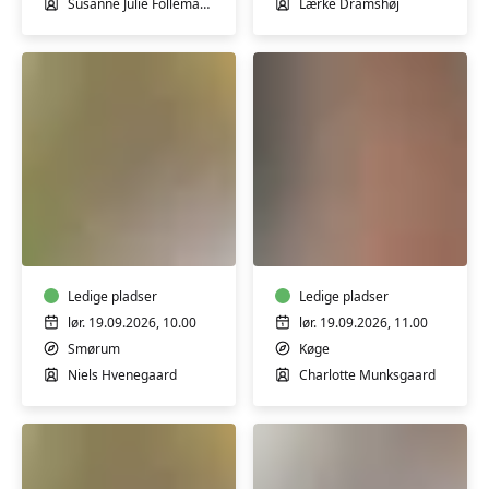
Susanne Julie Follemand Tegtmeier
Lærke Dramshøj
Lav
Lær
dine
at
egne
lægge
olier
en
til
Ledige pladser
naturlig
Ledige pladser
kosmetik
makeup
lør. 19.09.2026, 10.00
lør. 19.09.2026, 11.00
-
-
Smørum
Køge
workshop
workshop
Niels Hvenegaard
Charlotte Munksgaard