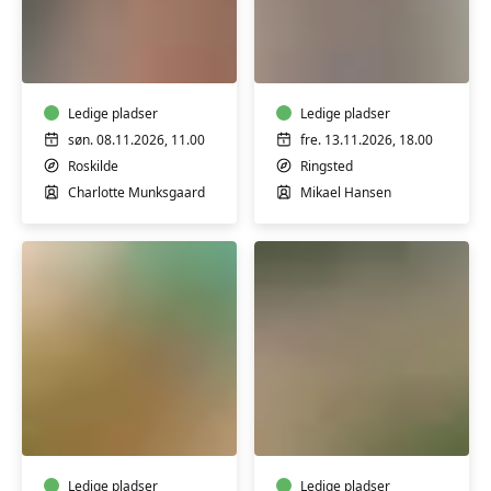
Lær
Knivskolen
at
-
lægge
Lav
en
din
naturlig
Ledige pladser
egen
Ledige pladser
makeup
kniv
søn. 08.11.2026, 11.00
fre. 13.11.2026, 18.00
-
m/
Roskilde
Ringsted
workshop
Mikael
Charlotte Munksgaard
Mikael Hansen
Hansen
Koldrørt
Garnfarvning
sæbe
workshop
uden
m/
tilsætningsstoffer
Susanne
Ledige pladser
Ledige pladser