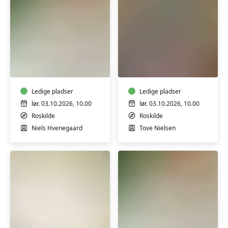
Creme
Patchwork
og
-
salver
kreativ
med
syning
honning
Ledige pladser
Roskilde
Ledige pladser
og
2
lør. 03.10.2026, 10.00
lør. 03.10.2026, 10.00
uden
m/Tove
Roskilde
Roskilde
tilsætningsstoffer
Nielsen
Niels Hvenegaard
Tove Nielsen
-
workshop
Plantetryk
Creme