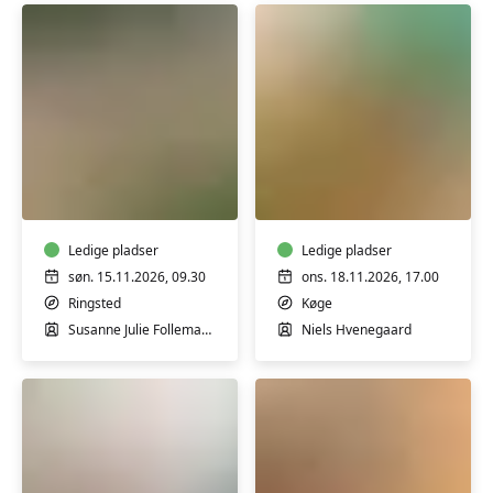
Garnfarvning
Koldrørt
UDVIDET
sæbe
workshop
uden
m/
tilsætningsstoffer
Susanne
Ledige pladser
-
Ledige pladser
Tegtmeier
workshop
søn. 15.11.2026, 09.30
ons. 18.11.2026, 17.00
Ringsted
Køge
Susanne Julie Follemand Tegtmeier
Niels Hvenegaard