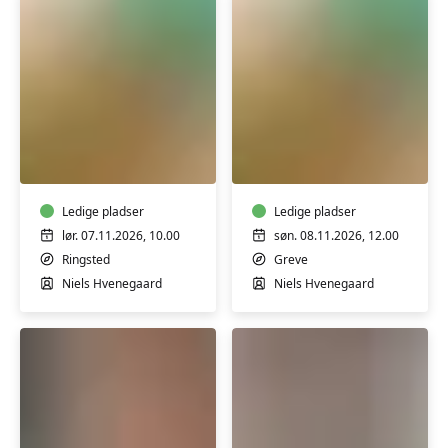
Koldrørt
Koldrørt
sæbe
sæbe
uden
uden
tilsætningsstoffer
tilsætningsstoffer
-
Ledige pladser
-
Ledige pladser
workshop
workshop
lør. 07.11.2026, 10.00
søn. 08.11.2026, 12.00
Ringsted
Greve
Niels Hvenegaard
Niels Hvenegaard