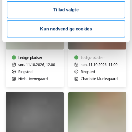
Tillad valgte
Kun nødvendige cookies
Creme
Lær
og
at
salver
lægge
med
en
honning
Ledige pladser
naturlig
Ledige pladser
og
makeup
søn. 11.10.2026, 12.00
søn. 11.10.2026, 11.00
uden
-
Ringsted
Ringsted
tilsætningsstoffer
workshop
Niels Hvenegaard
Charlotte Munksgaard
-
workshop