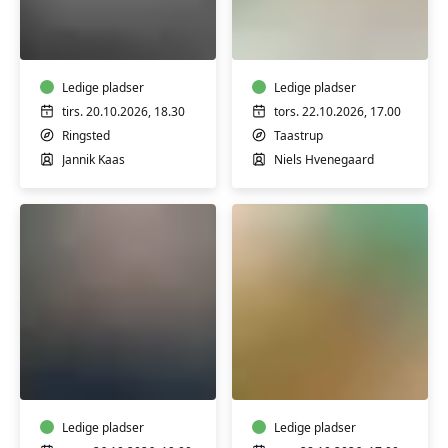
Dus
Creme
med
og
-
salver
Fototeknik
med
m/
Ledige pladser
honning
Ledige pladser
Jannik
og
tirs. 20.10.2026, 18.30
tors. 22.10.2026, 17.00
Kaas
uden
Ringsted
Taastrup
(3
tilsætningsstoffer
Jannik Kaas
Niels Hvenegaard
tirsdage)
-
workshop
Kunstruten
Koldrørt
med
sæbe
Peter
uden
Kær
tilsætningsstoffer
-
Ledige pladser
-
Ledige pladser