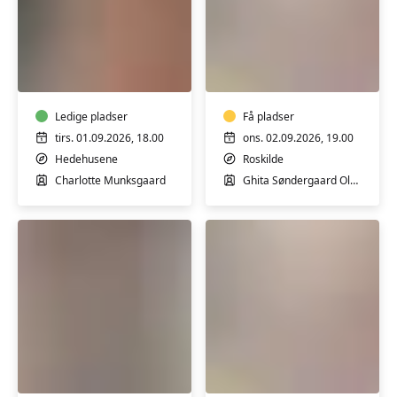
Lær
Syning
at
og
lægge
design
en
-
naturlig
Ledige pladser
LIGE
Få pladser
makeup
UGER
tirs. 01.09.2026, 18.00
ons. 02.09.2026, 19.00
-
m/
Hedehusene
Roskilde
workshop
Ghita
Charlotte Munksgaard
Ghita Søndergaard Olesen
Olesen
Knivskolen
Syning
-
og
Lav
design