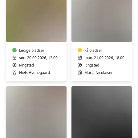
Lav
Tegning
dine
&
egne
maling
olier
i
til
Ledige pladser
Ringsted
Få pladser
kosmetik
Galleriet
søn. 20.09.2026, 12.00
man. 21.09.2026, 18.00
-
Ringsted
Ringsted
workshop
Niels Hvenegaard
Maria Nicolaisen
Tegning
Dus
&
med