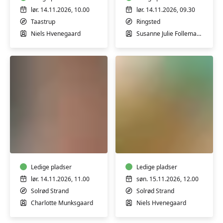
-
Tegtmeier
workshop
lør. 14.11.2026, 10.00
lør. 14.11.2026, 09.30
Taastrup
Ringsted
Niels Hvenegaard
Susanne Julie Follemand Tegtmeier
Lær
Koldrørt
at
sæbe
lægge
uden
en
tilsætningsstoffer
naturlig
Ledige pladser
-
Ledige pladser
makeup
workshop
lør. 14.11.2026, 11.00
søn. 15.11.2026, 12.00
-
Solrød Strand
Solrød Strand
workshop
Charlotte Munksgaard
Niels Hvenegaard