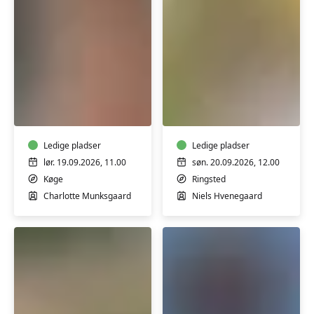
Lær
Lav
at
dine
lægge
egne
en
olier
naturlig
Ledige pladser
til
Ledige pladser
makeup
kosmetik
lør. 19.09.2026, 11.00
søn. 20.09.2026, 12.00
-
-
Køge
Ringsted
workshop
workshop
Charlotte Munksgaard
Niels Hvenegaard