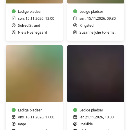
uden
workshop
tilsætningsstoffer
m/
-
Ledige pladser
Susanne
Ledige pladser
workshop
Tegtmeier
søn. 15.11.2026, 12.00
søn. 15.11.2026, 09.30
Solrød Strand
Ringsted
Niels Hvenegaard
Susanne Julie Follemand Tegtmeier
Koldrørt
Hjemmelavede
sæbe
fyldte
uden
chokolader
tilsætningsstoffer
-
-
Ledige pladser
workshop
Ledige pladser
workshop
ons. 18.11.2026, 17.00
lør. 21.11.2026, 10.00
Køge
Roskilde