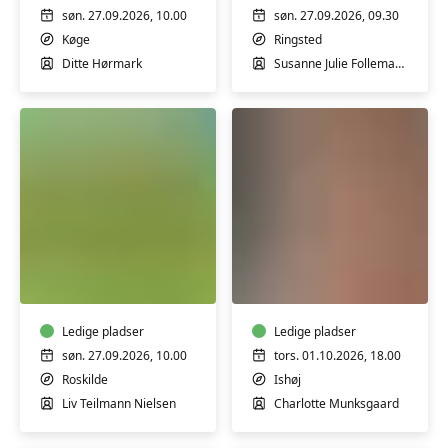
syngeskåle
Tegtmeier
søn. 27.09.2026, 10.00
søn. 27.09.2026, 09.30
-
Køge
Ringsted
workshop
Ditte Hørmark
Susanne Julie Follemand Tegtmeier
Bælgfrugter
Lær
for
at
begyndere
lægge
-
en
workshop
Ledige pladser
naturlig
Ledige pladser
makeup
søn. 27.09.2026, 10.00
tors. 01.10.2026, 18.00
-
Roskilde
Ishøj
workshop
Liv Teilmann Nielsen
Charlotte Munksgaard