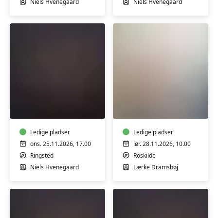
Niels Hvenegaard
Niels Hvenegaard
Hjemmelavede
Sy
fyldte
om
chokolader
og
-
skab
workshop
Ledige pladser
nyt,
Ledige pladser
workshop
ons. 25.11.2026, 17.00
lør. 28.11.2026, 10.00
m/Lærke
Ringsted
Roskilde
Dramshøj
Niels Hvenegaard
Lærke Dramshøj