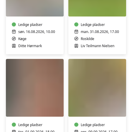
Yoga
Bælgfrugter
og
for
Lydbad
begyndere
fra
-
Tibetanske
Ledige pladser
workshop
Ledige pladser
syngeskåle
søn. 16.08.2026, 10.00
man. 31.08.2026, 17.00
-
Køge
Roskilde
workshop
Ditte Hørmark
Liv Teilmann Nielsen
Lær
Lav
at
dine
lægge
egne
en
olier
naturlig
Ledige pladser
til
Ledige pladser
tirs. 01.09.2026, 18.00
ons. 09.09.2026, 17.00