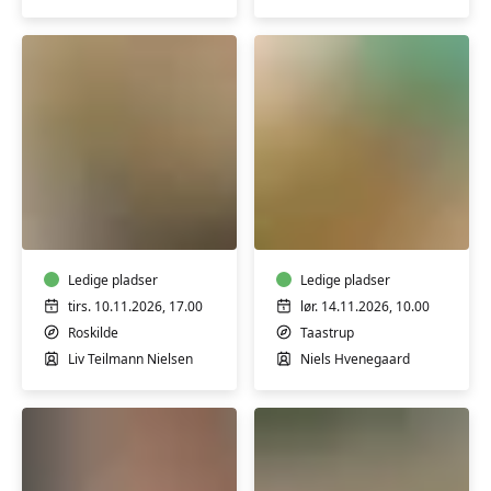
Kikærternes
Koldrørt
verden
sæbe
-
uden
workshop
tilsætningsstoffer
Ledige pladser
-
Ledige pladser
workshop
tirs. 10.11.2026, 17.00
lør. 14.11.2026, 10.00
Roskilde
Taastrup
Liv Teilmann Nielsen
Niels Hvenegaard