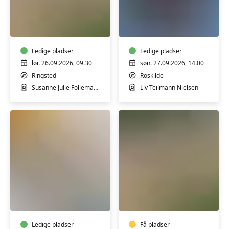
Garnfarvning
Bagværk
workshop
og
m/
desserter
Susanne
med
Tegtmeier
Ledige pladser
bælgfrugter
Ledige pladser
-
lør. 26.09.2026, 09.30
søn. 27.09.2026, 14.00
workshop
Ringsted
Roskilde
Susanne Julie Follemand Tegtmeier
Liv Teilmann Nielsen
Yoga
Garnfarvning
og
UDVIDET
Lydbad
workshop
fra
m/
Tibetanske
Ledige pladser
Susanne
Få pladser