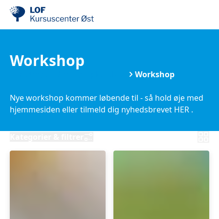
Workshop
Foredrag, debat og oplevelser
Workshop
Nye workshop kommer løbende til - så hold øje med
hjemmesiden eller tilmeld dig nyhedsbrevet HER .
Kategorier & filtrer