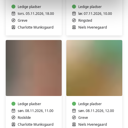
en
tilsætningsstoffer
naturlig
Ledige pladser
-
Ledige pladser
makeup
workshop
tors. 05.11.2026, 18.00
lør. 07.11.2026, 10.00
-
Greve
Ringsted
workshop
Charlotte Munksgaard
Niels Hvenegaard
Lær
Koldrørt
at
sæbe
lægge
uden
en
tilsætningsstoffer
naturlig
Ledige pladser
-
Ledige pladser
makeup
workshop
søn. 08.11.2026, 11.00
søn. 08.11.2026, 12.00
-
Roskilde
Greve
workshop
Charlotte Munksgaard
Niels Hvenegaard