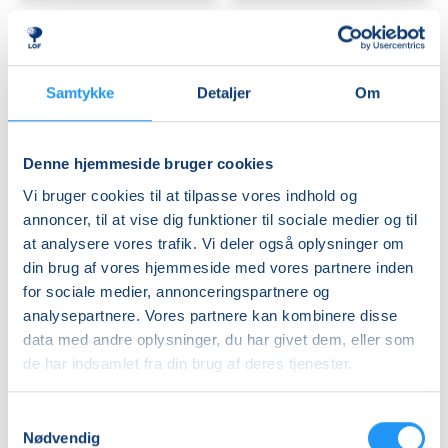
workshop
Samtykke
Detaljer
Om
Koldrørt
Kikærternes
Denne hjemmeside bruger cookies
sæbe
verden
Vi bruger cookies til at tilpasse vores indhold og
uden
-
tilsætningsstoffer
workshop
annoncer, til at vise dig funktioner til sociale medier og til
-
Ledige pladser
Ledige pladser
at analysere vores trafik. Vi deler også oplysninger om
workshop
ons. 28.10.2026, 17.00
lør. 31.10.2026, 10.00
din brug af vores hjemmeside med vores partnere inden
Greve
Roskilde
for sociale medier, annonceringspartnere og
Niels Hvenegaard
Liv Teilmann Nielsen
analysepartnere. Vores partnere kan kombinere disse
data med andre oplysninger, du har givet dem, eller som
de har indsamlet fra din brug af deres tjenester.
Samtykkevalg
Nødvendig