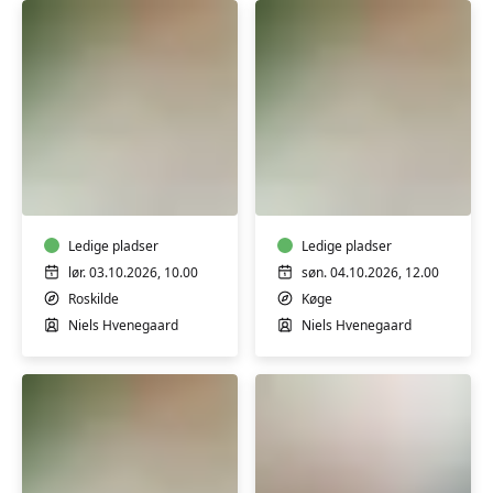
Creme
Creme
og
og
salver
salver
med
med
honning
Ledige pladser
honning
Ledige pladser
og
og
lør. 03.10.2026, 10.00
søn. 04.10.2026, 12.00
uden
uden
Roskilde
Køge
tilsætningsstoffer
tilsætningsstoffer
Niels Hvenegaard
Niels Hvenegaard
-
-
workshop
workshop