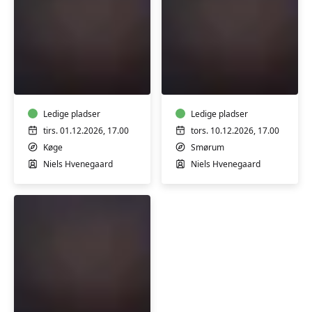
Hjemmelavede
Hjemmelavede
fyldte
fyldte
chokolader
chokolader
-
-
workshop
Ledige pladser
workshop
Ledige pladser
tirs. 01.12.2026, 17.00
tors. 10.12.2026, 17.00
Køge
Smørum
Niels Hvenegaard
Niels Hvenegaard
Hjemmelavede
fyldte