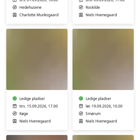
makeup
kosmetik
-
-
Hedehusene
Roskilde
workshop
workshop
Charlotte Munksgaard
Niels Hvenegaard
Lav
Lav
dine
dine
egne
egne
olier
olier
til
Ledige pladser
til
Ledige pladser
kosmetik
kosmetik
tirs. 15.09.2026, 17.00
lør. 19.09.2026, 10.00
-
-
Køge
Smørum
workshop
workshop
Niels Hvenegaard
Niels Hvenegaard