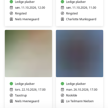
honning
Ledige pladser
naturlig
Ledige pladser
og
makeup
søn. 11.10.2026, 12.00
søn. 11.10.2026, 11.00
uden
-
Ringsted
Ringsted
tilsætningsstoffer
workshop
Niels Hvenegaard
Charlotte Munksgaard
-
workshop
Creme
Bagværk
og
og
salver
desserter
med
med
honning
Ledige pladser
bælgfrugter
Ledige pladser
og
-
tors. 22.10.2026, 17.00
man. 26.10.2026, 17.00
uden
workshop
Taastrup
Roskilde
tilsætningsstoffer
Niels Hvenegaard
Liv Teilmann Nielsen
-