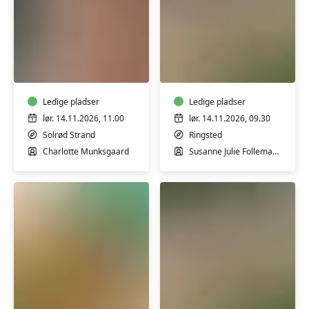
Lær
Garnfarvning
at
workshop
lægge
m/
en
Susanne
naturlig
Ledige pladser
Tegtmeier
Ledige pladser
makeup
lør. 14.11.2026, 11.00
lør. 14.11.2026, 09.30
-
Solrød Strand
Ringsted
workshop
Charlotte Munksgaard
Susanne Julie Follemand Tegtmeier
Koldrørt
Garnfarvning
sæbe
UDVIDET