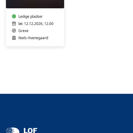
chokolader
-
workshop
Ledige pladser
lør. 12.12.2026, 12.00
Greve
Niels Hvenegaard