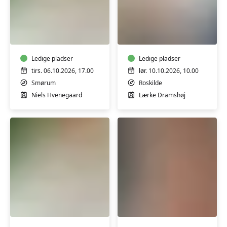
Creme
Sy
og
om
salver
og
med
skab
honning
Ledige pladser
nyt,
Ledige pladser
og
workshop
tirs. 06.10.2026, 17.00
lør. 10.10.2026, 10.00
uden
m/Lærke
Smørum
Roskilde
tilsætningsstoffer
Dramshøj
Niels Hvenegaard
Lærke Dramshøj
-
workshop
Creme
Lær
og
at
salver
lægge
med
en