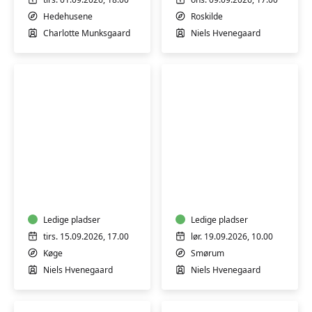
makeup
kosmetik
-
-
Hedehusene
Roskilde
workshop
workshop
Charlotte Munksgaard
Niels Hvenegaard
Lav
Lav
dine
dine
egne
egne
olier
olier
til
Ledige pladser
til
Ledige pladser
kosmetik
kosmetik
tirs. 15.09.2026, 17.00
lør. 19.09.2026, 10.00
-
-
Køge
Smørum
workshop
workshop
Niels Hvenegaard
Niels Hvenegaard