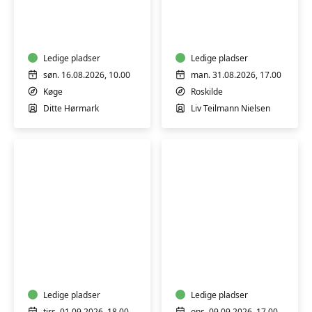
Yoga
Bælgfrugter
og
for
Lydbad
begyndere
fra
-
Tibetanske
Ledige pladser
workshop
Ledige pladser
syngeskåle
søn. 16.08.2026, 10.00
man. 31.08.2026, 17.00
-
Køge
Roskilde
workshop
Ditte Hørmark
Liv Teilmann Nielsen
Lær
Lav
at
dine
lægge
egne
en
olier
naturlig
Ledige pladser
til
Ledige pladser
tirs. 01.09.2026, 18.00
ons. 09.09.2026, 17.00