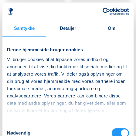
workshop
Samtykke
Detaljer
Om
Koldrørt
Kikærternes
Denne hjemmeside bruger cookies
sæbe
verden
Vi bruger cookies til at tilpasse vores indhold og
uden
-
tilsætningsstoffer
workshop
annoncer, til at vise dig funktioner til sociale medier og til
-
Ledige pladser
Ledige pladser
at analysere vores trafik. Vi deler også oplysninger om
workshop
ons. 28.10.2026, 17.00
lør. 31.10.2026, 10.00
din brug af vores hjemmeside med vores partnere inden
Greve
Roskilde
for sociale medier, annonceringspartnere og
Niels Hvenegaard
Liv Teilmann Nielsen
analysepartnere. Vores partnere kan kombinere disse
data med andre oplysninger, du har givet dem, eller som
de har indsamlet fra din brug af deres tjenester.
Samtykkevalg
Nødvendig