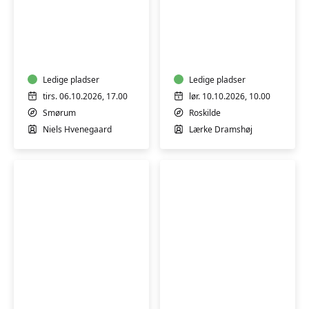
Creme
Sy
og
om
salver
og
med
skab
honning
Ledige pladser
nyt,
Ledige pladser
og
workshop
tirs. 06.10.2026, 17.00
lør. 10.10.2026, 10.00
uden
m/Lærke
Smørum
Roskilde
tilsætningsstoffer
Dramshøj
Niels Hvenegaard
Lærke Dramshøj
-
workshop
Creme
Lær
og
at
salver
lægge
med
en