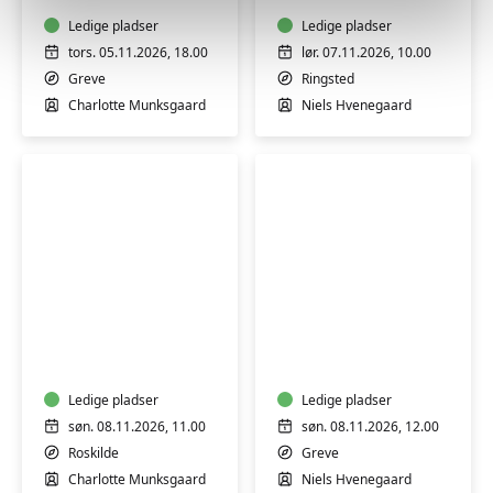
en
tilsætningsstoffer
naturlig
Ledige pladser
-
Ledige pladser
makeup
workshop
tors. 05.11.2026, 18.00
lør. 07.11.2026, 10.00
-
Greve
Ringsted
workshop
Charlotte Munksgaard
Niels Hvenegaard
Lær
Koldrørt
at
sæbe
lægge
uden
en
tilsætningsstoffer
naturlig
Ledige pladser
-
Ledige pladser
makeup
workshop
søn. 08.11.2026, 11.00
søn. 08.11.2026, 12.00
-
Roskilde
Greve
workshop
Charlotte Munksgaard
Niels Hvenegaard