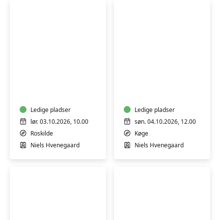
Creme
Creme
og
og
salver
salver
med
med
honning
Ledige pladser
honning
Ledige pladser
og
og
lør. 03.10.2026, 10.00
søn. 04.10.2026, 12.00
uden
uden
Roskilde
Køge
tilsætningsstoffer
tilsætningsstoffer
Niels Hvenegaard
Niels Hvenegaard
-
-
workshop
workshop