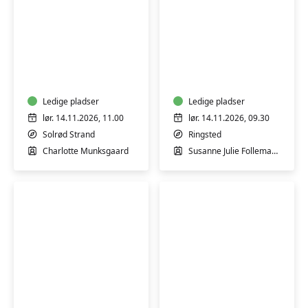
Lær
Garnfarvning
at
workshop
lægge
m/
en
Susanne
naturlig
Ledige pladser
Tegtmeier
Ledige pladser
makeup
lør. 14.11.2026, 11.00
lør. 14.11.2026, 09.30
-
Solrød Strand
Ringsted
workshop
Charlotte Munksgaard
Susanne Julie Follemand Tegtmeier
Koldrørt
Garnfarvning
sæbe
UDVIDET