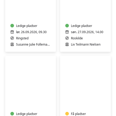
Garnfarvning
Bagværk
workshop
og
m/
desserter
Susanne
med
Tegtmeier
Ledige pladser
bælgfrugter
Ledige pladser
-
lør. 26.09.2026, 09.30
søn. 27.09.2026, 14.00
workshop
Ringsted
Roskilde
Susanne Julie Follemand Tegtmeier
Liv Teilmann Nielsen
Yoga
Garnfarvning
og
UDVIDET
Lydbad
workshop
fra
m/
Tibetanske
Ledige pladser
Susanne
Få pladser