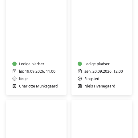
Lær
Lav
at
dine
lægge
egne
en
olier
naturlig
Ledige pladser
til
Ledige pladser
makeup
kosmetik
lør. 19.09.2026, 11.00
søn. 20.09.2026, 12.00
-
-
Køge
Ringsted
workshop
workshop
Charlotte Munksgaard
Niels Hvenegaard