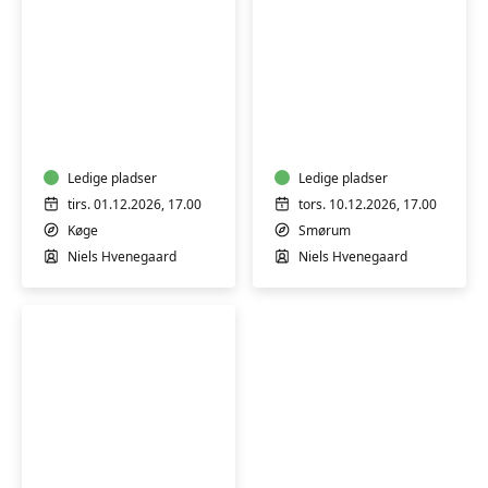
Hjemmelavede
Hjemmelavede
fyldte
fyldte
chokolader
chokolader
-
-
workshop
Ledige pladser
workshop
Ledige pladser
tirs. 01.12.2026, 17.00
tors. 10.12.2026, 17.00
Køge
Smørum
Niels Hvenegaard
Niels Hvenegaard
Hjemmelavede
fyldte