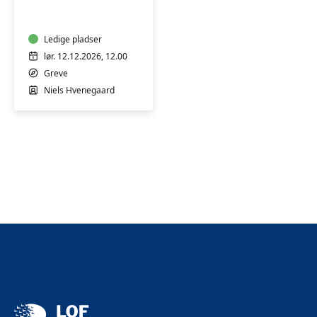
chokolader
-
workshop
Ledige pladser
lør. 12.12.2026, 12.00
Greve
Niels Hvenegaard