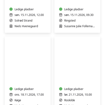
uden
workshop
tilsætningsstoffer
m/
-
Ledige pladser
Susanne
Ledige pladser
workshop
Tegtmeier
søn. 15.11.2026, 12.00
søn. 15.11.2026, 09.30
Solrød Strand
Ringsted
Niels Hvenegaard
Susanne Julie Follemand Tegtmeier
Koldrørt
Hjemmelavede
sæbe
fyldte
uden
chokolader
tilsætningsstoffer
-
-
Ledige pladser
workshop
Ledige pladser
workshop
ons. 18.11.2026, 17.00
lør. 21.11.2026, 10.00
Køge
Roskilde