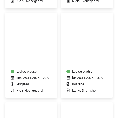
Niels Hvenegaard
Niels Hvenegaard
Hjemmelavede
Sy
fyldte
om
chokolader
og
-
skab
workshop
Ledige pladser
nyt,
Ledige pladser
workshop
ons. 25.11.2026, 17.00
lør. 28.11.2026, 10.00
m/Lærke
Ringsted
Roskilde
Dramshøj
Niels Hvenegaard
Lærke Dramshøj