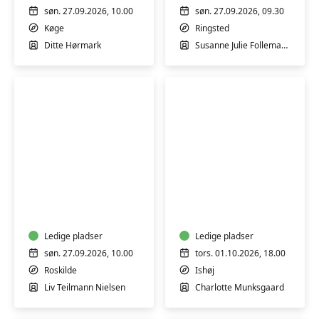
syngeskåle
Tegtmeier
søn. 27.09.2026, 10.00
søn. 27.09.2026, 09.30
-
Køge
Ringsted
workshop
Ditte Hørmark
Susanne Julie Follemand Tegtmeier
Bælgfrugter
Lær
for
at
begyndere
lægge
-
en
workshop
Ledige pladser
naturlig
Ledige pladser
makeup
søn. 27.09.2026, 10.00
tors. 01.10.2026, 18.00
-
Roskilde
Ishøj
workshop
Liv Teilmann Nielsen
Charlotte Munksgaard