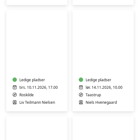
Kikærternes
Koldrørt
verden
sæbe
-
uden
workshop
tilsætningsstoffer
Ledige pladser
-
Ledige pladser
workshop
tirs. 10.11.2026, 17.00
lør. 14.11.2026, 10.00
Roskilde
Taastrup
Liv Teilmann Nielsen
Niels Hvenegaard