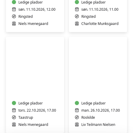
honning
Ledige pladser
naturlig
Ledige pladser
og
makeup
søn. 11.10.2026, 12.00
søn. 11.10.2026, 11.00
uden
-
Ringsted
Ringsted
tilsætningsstoffer
workshop
Niels Hvenegaard
Charlotte Munksgaard
-
workshop
Creme
Bagværk
og
og
salver
desserter
med
med
honning
Ledige pladser
bælgfrugter
Ledige pladser
og
-
tors. 22.10.2026, 17.00
man. 26.10.2026, 17.00
uden
workshop
Taastrup
Roskilde
tilsætningsstoffer
Niels Hvenegaard
Liv Teilmann Nielsen
-