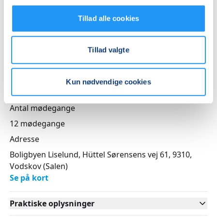
Nummer
Tillad alle cookies
262115
Første mødegang
Tillad valgte
torsdag 03.09.2026, kl. 16.30 - 18.00
Sidste mødegang
Kun nødvendige cookies
torsdag 26.11.2026, kl. 16.30 - 18.00
Antal mødegange
12
mødegange
Adresse
Boligbyen Liselund, Hüttel Sørensens vej 61, 9310
,
Vodskov
(Salen)
Se på kort
Praktiske oplysninger