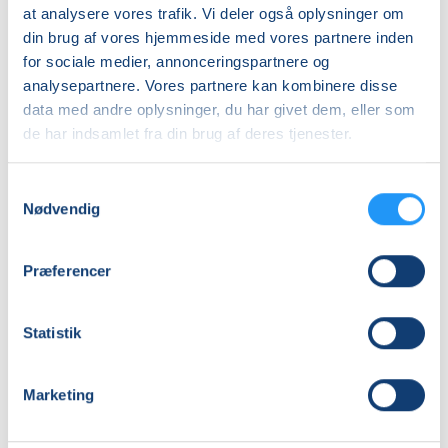
DKK 625,00
at analysere vores trafik. Vi deler også oplysninger om
Kontanthjælpsmodtager
din brug af vores hjemmeside med vores partnere inden
for sociale medier, annonceringspartnere og
DKK 625,00
analysepartnere. Vores partnere kan kombinere disse
Ledige på dagpenge
data med andre oplysninger, du har givet dem, eller som
DKK 625,00
de har indsamlet fra din brug af deres tjenester.
Pensionister
Samtykkevalg
DKK 625,00
Nødvendig
Studerende
DKK 825,00
Præferencer
Sygedagpenge
DKK 625,00
Statistik
Unge 18-25
DKK 625,00
Marketing
Info