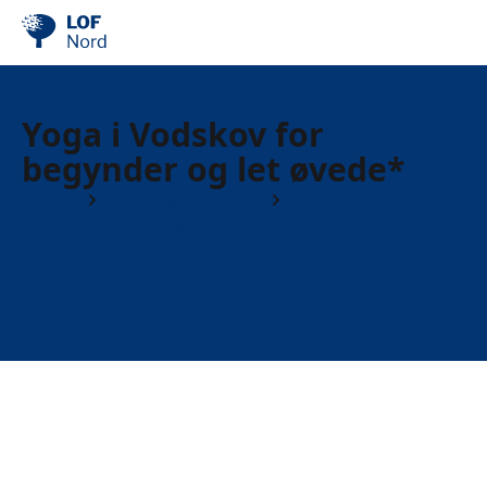
Yoga i Vodskov for
begynder og let øvede*
Kurser
Motion & Sundhed
Yoga- Anne-Charlotte Nobel