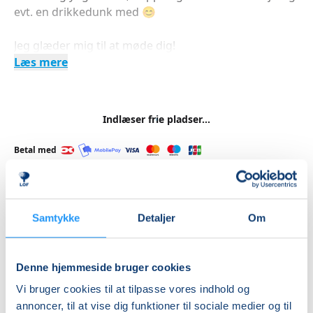
evt. en drikkedunk med 😊
Jeg glæder mig til at møde dig!
Læs mere
Indlæser frie pladser...
Betal med
Samtykke
Detaljer
Om
Priser
Almen
Denne hjemmeside bruger cookies
DKK 975,00
Vi bruger cookies til at tilpasse vores indhold og
Førtidspensionister
annoncer, til at vise dig funktioner til sociale medier og til