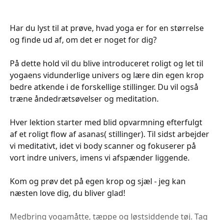
Har du lyst til at prøve, hvad yoga er for en størrelse
og finde ud af, om det er noget for dig?
På dette hold vil du blive introduceret roligt og let til
yogaens vidunderlige univers og lære din egen krop
bedre atkende i de forskellige stillinger. Du vil også
træne åndedrætsøvelser og meditation.
Hver lektion starter med blid opvarmning efterfulgt
af et roligt flow af asanas( stillinger). Til sidst arbejder
vi meditativt, idet vi body scanner og fokuserer på
vort indre univers, imens vi afspænder liggende.
Kom og prøv det på egen krop og sjæl - jeg kan
næsten love dig, du bliver glad!
Medbring yogamåtte, tæppe og løstsiddende tøj. Tag