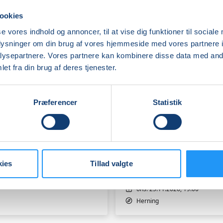
ookies
se vores indhold og annoncer, til at vise dig funktioner til sociale
oplysninger om din brug af vores hjemmeside med vores partnere i
ysepartnere. Vores partnere kan kombinere disse data med andr
et fra din brug af deres tjenester.
Præferencer
Statistik
"Skru
ned
mens
legen
er
kies
Tillad valgte
god"
-
Ledige pladser
foredrag
ons. 25.11.2026, 19.00
med
Herning
forfatter
Maja