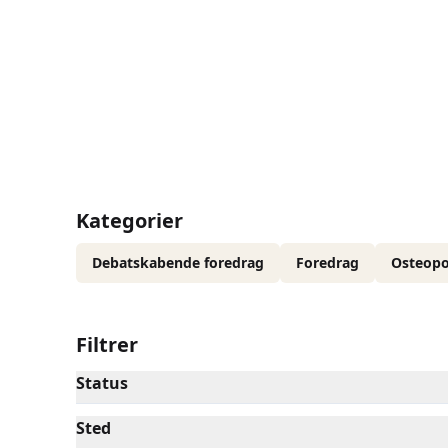
Så kan du måske finde noget om det lige her.
Kategorier
Debatskabende foredrag
Foredrag
Osteop
Filtrer
Status
Sted