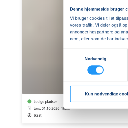
Denne hjemmeside bruger c
Vi bruger cookies til at tilpas
vores trafik. Vi deler også 
annonceringspartnere og anal
dem, eller som de har indsaml
Samtykkevalg
Nødvendig
Foredrag
med
Hans
Redder
"Når
Kun nødvendige coo
partier
nedsmelter"
Ledige pladser
tors. 01.10.2026, 19.00
Ikast