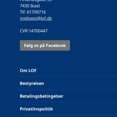
7430 Ikast
Tlf. 61709716
midtvest@lof.dk
CVR 14700447
Følg os på Facebook
Om LOF
Bestyrelsen
Betalingsbetingelser
Privatlivspolitik