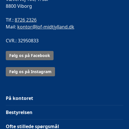
8800 Viborg
Tlf.:
8726 2326
Mail:
kontor@lof-midtjylland.dk
CVR.: 32950833
Følg os på Facebook
Følg os på Instagram
På kontoret
Bestyrelsen
Ofte stillede spørgsmål