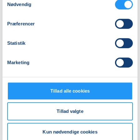
Adresse
Nødvendig
Stoholm Vandrerhjem, Søndergade 56, 7850
, Stoholm
Jyll
Præferencer
Se på kort
Statistik
Praktiske oplysninger
Mødegange
Marketing
Tillad alle cookies
Tillad valgte
Relaterede hold
Kun nødvendige cookies