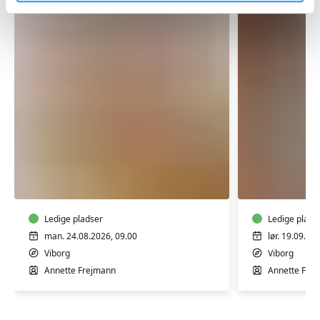
Digital
Procreat
sikkerhed
-
-
lær
bliv
digital
mere
Ledige pladser
tegning
Ledige plads
tryg
på
man. 24.08.2026, 09.00
lør. 19.09.20
i
iPad
Viborg
Viborg
en
Annette Frejmann
Annette Fre
digital
hverdag