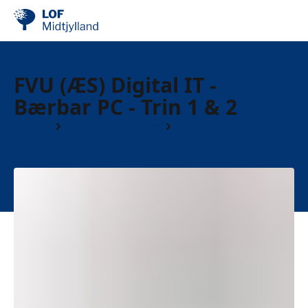
FVU (ÆS) Digital IT -
Bærbar PC - Trin 1 & 2
Kurser
Viborg Kommune
IT