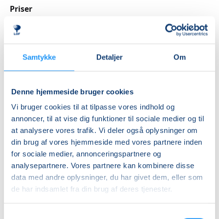
Priser
For mere information og tilmelding, kontakt LOF
Kontakt os for
Midtjylland på telefon: 87 26 23 26 eller send en mail
nærmere aftale
til
kontor@lof-midtjylland.dk
.
DKK 0,00
Samtykke
Detaljer
Om
Hvorfor vente? Grib chancen for at forbedre dine
digitale evner med FVU Digital allerede i dag!
Info
Denne hjemmeside bruger cookies
Nummer
Vi bruger cookies til at tilpasse vores indhold og
6314611
annoncer, til at vise dig funktioner til sociale medier og til
at analysere vores trafik. Vi deler også oplysninger om
Første mødegang
din brug af vores hjemmeside med vores partnere inden
tirsdag 20.10.2026, kl. 13.00 - 16.00
for sociale medier, annonceringspartnere og
Sidste mødegang
analysepartnere. Vores partnere kan kombinere disse
data med andre oplysninger, du har givet dem, eller som
tirsdag 15.12.2026, kl. 13.00 - 16.00
de har indsamlet fra din brug af deres tjenester.
Antal mødegange
9
mødegange
Samtykkevalg