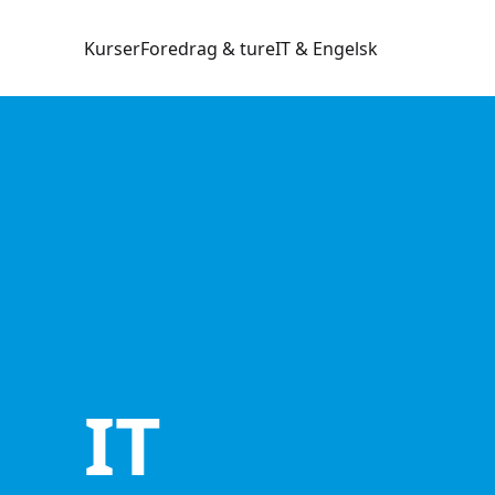
Kurser
Foredrag & ture
IT & Engelsk
IT