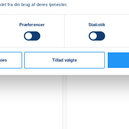
IT
et fra din brug af deres tjenester.
-
Bærbar
PC
Ledige pladser
Præferencer
Statistik
-
man. 10.08.2026, 09.00
Start/Trin
Viborg
1-
Flemming Fabricius
2
kies
Tillad valgte