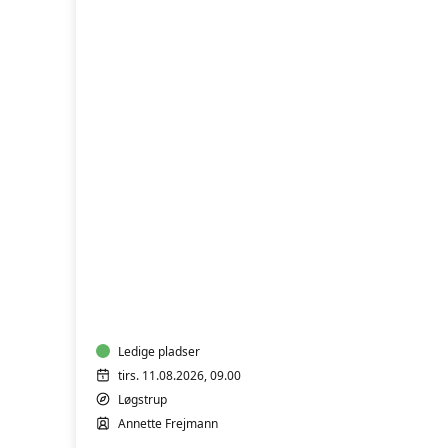
FVU
(ÆS)
Digital
IT
-
iPhone
og
Ledige pladser
iPad
tirs. 11.08.2026, 09.00
trin
Løgstrup
1-
Annette Frejmann
2