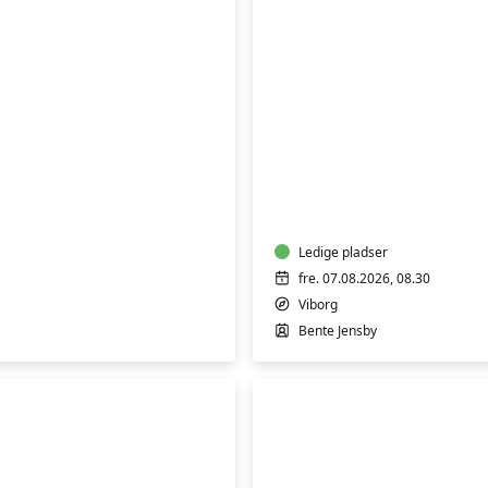
FVU
Digital
IT
-
IPhone/IPad
trin
1
Ledige pladser
fre. 07.08.2026, 08.30
Viborg
Bente Jensby