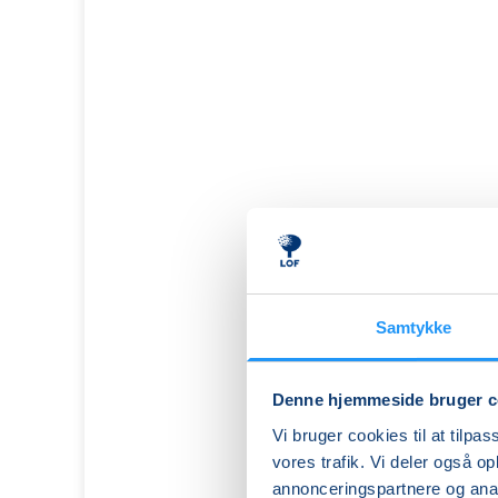
Samtykke
Denne hjemmeside bruger c
FVU
Vi bruger cookies til at tilpas
(ÆS)
vores trafik. Vi deler også 
Digital
annonceringspartnere og anal