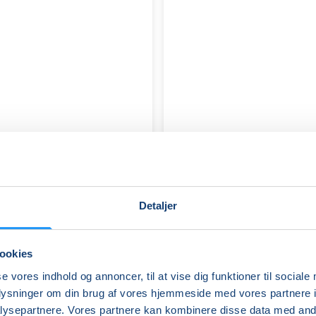
Detaljer
ookies
FVU
se vores indhold og annoncer, til at vise dig funktioner til sociale
(ÆS)
oplysninger om din brug af vores hjemmeside med vores partnere i
Digital
ysepartnere. Vores partnere kan kombinere disse data med andr