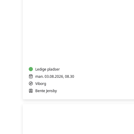
FVU
Digital
IT
-
Bærbar
PC
-
Ledige pladser
Trin
man. 03.08.2026, 08.30
1
Viborg
Bente Jensby