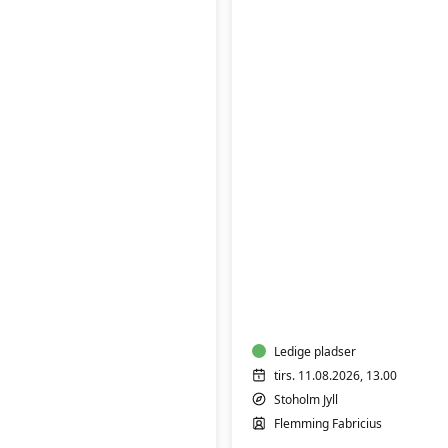
FVU
(ÆS)
Digital
IT
-
Bærbar
PC
Ledige pladser
-
tirs. 11.08.2026, 13.00
Trin
Stoholm Jyll
1
Flemming Fabricius
&