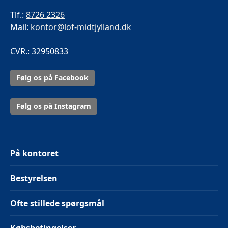
Tlf.:
8726 2326
Mail:
kontor@lof-midtjylland.dk
CVR.: 32950833
Følg os på Facebook
Følg os på Instagram
På kontoret
Bestyrelsen
Ofte stillede spørgsmål