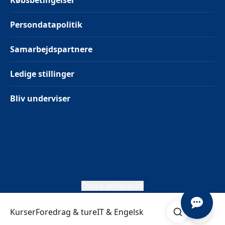
Købsbetingelser
Persondatapolitik
Samarbejdspartnere
Ledige stillinger
Bliv underviser
Cookie deklaration
Søg
Åben me
Kurser
Foredrag & ture
IT & Engelsk