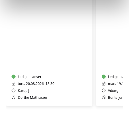
FVU
FVU
Start
Digital
Dansk
IT
-
-
trin
Ledige pladser
Bærbar
Ledige plads
1-
PC
tors. 20.08.2026, 18.30
man. 19.10.2
2
-
Karup J
Viborg
Trin
Dorthe Mathiasen
Bente Jensby
1