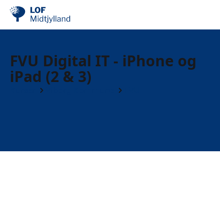
FVU Digital IT - iPhone og
iPad (2 & 3)
Kurser
Viborg Kommune
FVU