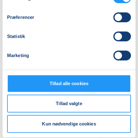
LOF Midtjylland, Vævervej 10c, 1 sal, 8800
, Viborg
(Lokale 5)
Se på kort
Præferencer
Praktiske oplysninger
Statistik
Mødegange
Marketing
Tillad alle cookies
Tillad valgte
Relaterede hold
Kun nødvendige cookies