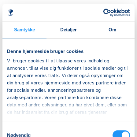
Kontakt os for
nærmere aftale
DKK 0,00
Samtykke
Detaljer
Om
Info
Nummer
Denne hjemmeside bruger cookies
6314410
Vi bruger cookies til at tilpasse vores indhold og
annoncer, til at vise dig funktioner til sociale medier og til
Første mødegang
at analysere vores trafik. Vi deler også oplysninger om
onsdag 05.08.2026, kl. 08.30 - 11.30
din brug af vores hjemmeside med vores partnere inden
Sidste mødegang
for sociale medier, annonceringspartnere og
analysepartnere. Vores partnere kan kombinere disse
onsdag 07.10.2026, kl. 08.30 - 11.30
data med andre oplysninger, du har givet dem, eller som
Antal mødegange
de har indsamlet fra din brug af deres tjenester.
9 ud af 10 tilbage
Adresse
Samtykkevalg
Nødvendig