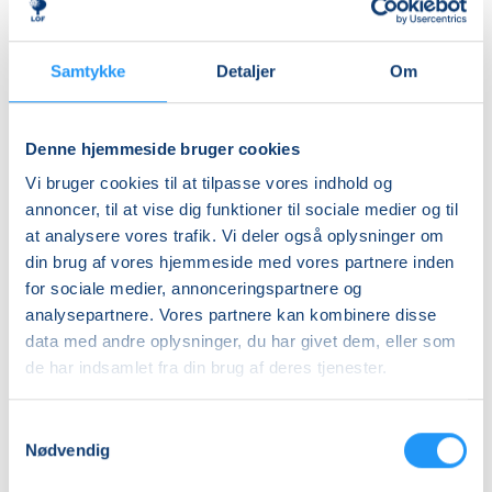
DKK 1.410,00
Info
Samtykke
Detaljer
Om
Nummer
6364270
Denne hjemmeside bruger cookies
Første mødegang
Vi bruger cookies til at tilpasse vores indhold og
annoncer, til at vise dig funktioner til sociale medier og til
torsdag 17.09.2026, kl. 17.00 - 18.30
at analysere vores trafik. Vi deler også oplysninger om
Sidste mødegang
din brug af vores hjemmeside med vores partnere inden
torsdag 03.12.2026, kl. 17.00 - 18.30
for sociale medier, annonceringspartnere og
analysepartnere. Vores partnere kan kombinere disse
Antal mødegange
data med andre oplysninger, du har givet dem, eller som
11
mødegange
de har indsamlet fra din brug af deres tjenester.
Adresse
Niels Ebbesen Skolen, Højvangens Torv 4, 8660
,
Samtykkevalg
Nødvendig
Skanderborg
(Lokale 29 (indgang via Bystien))
Se på kort