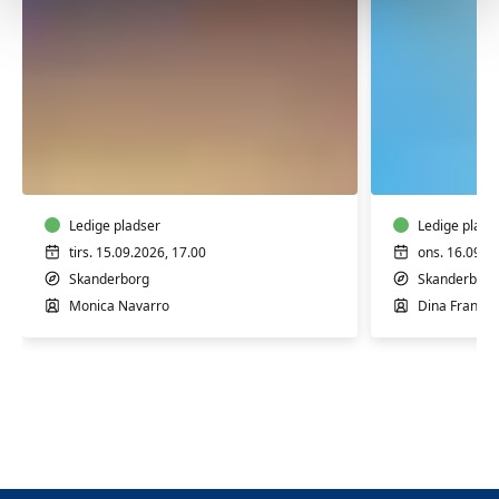
Spansk
Italiensk
for
for
begyndere
begynde
1
1
-
Ledige pladser
-
Ledige plads
Skanderborg
Skanderb
tirs. 15.09.2026, 17.00
ons. 16.09.2
Skanderborg
Skanderborg
Monica Navarro
Dina Frands