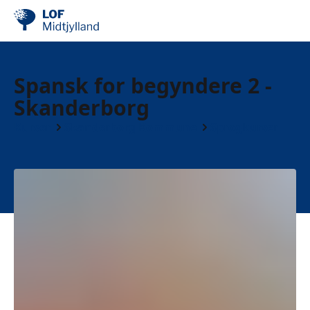
Spansk for begyndere 2 -
Skanderborg
Kurser
Skanderborg Kommune
Sprogkurser